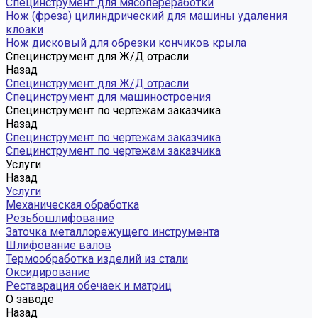
Специнструмент для мясопереработки
Нож (фреза) цилиндрический для машины удаления
клоаки
Нож дисковый для обрезки кончиков крыла
Специнструмент для Ж/Д отрасли
Назад
Специнструмент для Ж/Д отрасли
Специнструмент для машиностроения
Специнструмент по чертежам заказчика
Назад
Специнструмент по чертежам заказчика
Специнструмент по чертежам заказчика
Услуги
Назад
Услуги
Механическая обработка
Резьбошлифование
Заточка металлорежущего инструмента
Шлифование валов
Термообработка изделий из стали
Оксидирование
Реставрация обечаек и матриц
О заводе
Назад