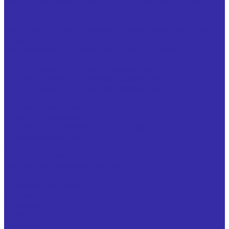
Фреза кольцевая для изготовления свеклорезных
ножей
Специнструмент для мясопереработки
Нож (фреза) цилиндрический для машины удаления
клоаки
Нож дисковый для обрезки кончиков крыла
Специнструмент для Ж/Д отрасли
Специнструмент для машиностроения
Специнструмент по чертежам заказчика
Специнструмент по чертежам заказчика
Услуги
Механическая обработка
Резьбошлифование
Заточка металлорежущего инструмента
Шлифование валов
Термообработка изделий из стали
Оксидирование
Реставрация обечаек и матриц
О заводе
Информация о заводе
Документы
Дилерам
Новости
Вакансии