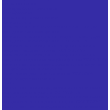
Фрезы шпоночные
Фреза резьбовая гребенчатая
Фреза фасочная
Фрезы по чертежам заказчика
Ножи запасные
Ножи запасные из быстрорежущей стали Р6М5 для
фрез дисковых трехсторонних
Ножи запасные, оснащенные твердым сплавом, для
фрез дисковых трехсторонних ГОСТ 14700-69
Ножи запасные, оснащенные твердым сплавом, к
торцовым насадным фрезам ГОСТ 24359-80
Ножи запасные, оснащенные твердым сплавом, к
торцовым насадным мелкозубым фрезам ГОСТ 9473-80
Ножи винтовые запасные к фрезам крупногабаритным
по обработке цветных металлов
Ножи плоские для листовых ножниц ГОСТ 25306
Ножи по чертежам заказчика
Резцы
Резцы с напайными твердосплавными пластинами из
твердого сплава отрезные ГОСТ 18884-73
Резцы с напайными твердосплавными пластинами из
твердого сплава проходные отогнутые ГОСТ 18877-73
Резцы с напайными твердосплавными пластинами из