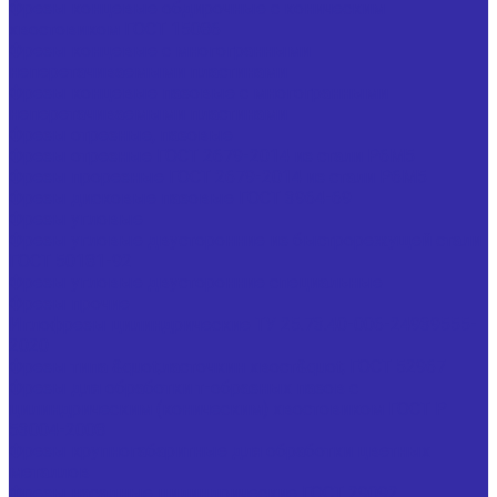
Фрезы концевые обдирочные с коническим
хвостовиком ГОСТ 15086
Фрезы концевые с многогранными
неперетачиваемыми пластинами
Фрезы концевые пазовые с многогранными
неперетачиваемыми пластинами
Фрезы отрезные, пазовые
Фрезы отрезные ГОСТ 2679-2014 из стали Р6М5
Фрезы прорезные ГОСТ 2679-2014 из стали Р6М5
Фрезы дисковые пазовые ГОСТ 3964-69
Фрезы угловые
Фрезы угловые двусторонние из быстрорежущей стали
ГОСТ 50181-92
Фрезы угловые двусторонние специальные
Фрезы прочие
Иглофрезы цилиндрические ТУ 25.73.40-006-24939555-
2020
Фрезы типа &quot;ласточкин хвост&quot; ГОСТ 52967
Фрезы для обработки т-образных пазов с
цилиндрическим (коническим) хвостовиком ГОСТ Р
53004-2008
Фрезы крупногабаритные для обработки цветных
металлов
Фрезы насадные цилиндрические ГОСТ 29092