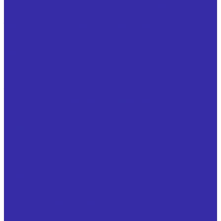
Резцы специальные для обработки деталей
Резцы токарные с механическим креплением
твердосплавной неперетачиваемой пластины
Инструмент для обработки отверстий и нарезания
резьбы
Зенкеры стандартные по ГОСТ 12489 и специальные
Плашки ГОСТ 9740
Метчики стандартные по ГОСТ 3266 и специальные
Сверла с механическим креплением неперетачиваемых
твердосплавных пластин
Развертки специальные и стандартные
Зенковка
Цековка
Вспомогательный инструмент и оснастка
Гребенки резьбонарезные
Кулачки для токарных патронов
Оправки для фрез
Ролик накатной
Ролик резьбонакатной
Тиски машинные прецизионные
Специнструмент для сахарных заводов
Гребенка двухсторонняя (фреза для заточки
свеклорезных ножей)