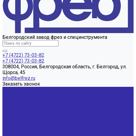
Белгородский завод фрез и специнструмента
+7 (4722) 73-03-82
+7 (4722) 73-03-82
308004, Россия, Белгородская область, г. Белгород, ул.
Щорса, 45
info@belfrez.ru
Заказать звонок
...
Продукция
Фрезы трехсторонние
Фрезы дисковые 3-х сторонние со вставными ножами
ГОСТ 16228-81 Р6М5
Фрезы дисковые 3-х сторон. со вставными ножами,
оснащенными напайными пластинами из твердого
сплава ГОСТ 5348-69
Фрезы дисковые трехсторонние из быстрорежущей