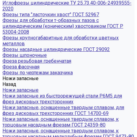
Иглофрезы цилиндрические ТУ 25.73.40-006-24939555-
2020
Фрезы типа "ласточкин хвост" ГОСТ 52967
Фрезы для обработки т-образных пазов с
цилиндрическим (коническим) хвостовиком ГОСТ Р
53004-2008
Фрезы крупногабаритные для обработки цветных
металлов
Фрезы насадные цилиндрические ГОСТ 29092
Фрезы шпоночные
Фреза резьбовая гребенчатая
Фреза фасочная
Фрезы по чертежам заказчика
Ножи запасные
Назад
Ножи запасные
Ножи запасные из быстрорежущей стали Р6М5 для
фрез дисковых трехсторонних
Ножи запасные, оснащенные твердым сплавом, для
фрез дисковых трехсторонних ГОСТ 14700-69
Ножи запасные, оснащенные твердым сплавом, к
торцовым насадным фрезам ГОСТ 24359-80
Ножи запасные, оснащенные твердым сплавом, к
торцовым насадным мелкозубым фрезам ГОСТ 9473-80