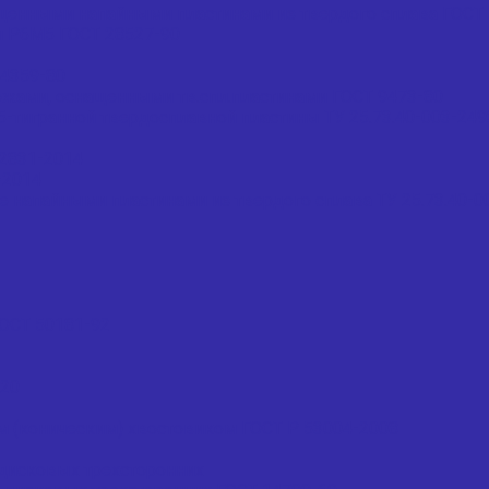
щенными напайными пластинами из твердого сплава ГОСТ 
и Р6М5 ГОСТ 28527-90
4359-80
жами, оснащенными тв.спл.пластинами ГОСТ 9473-80
тигранной твердосплавной пластины ТУ 25.73.40-003-24
2831-2014
-2014
напайными пластинами из твердого сплава ТУ 25.73.40-0
ОСТ 50181-92
020
м (коническим) хвостовиком ГОСТ Р 53004-2008
дисковых трехсторонних