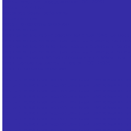
Фрезы насадные цилиндрические ГОСТ 29092
Фрезы шпоночные
Фреза резьбовая гребенчатая
Фреза фасочная
Фрезы по чертежам заказчика
Ножи запасные
Ножи запасные из быстрорежущей стали Р6М5 для фрез 
Ножи запасные, оснащенные твердым сплавом, для фрез
Ножи запасные, оснащенные твердым сплавом, к торцо
Ножи запасные, оснащенные твердым сплавом, к торцо
Ножи винтовые запасные к фрезам крупногабаритным по
Ножи плоские для листовых ножниц ГОСТ 25306
Ножи по чертежам заказчика
Резцы
Резцы с напайными твердосплавными пластинами из тве
Резцы с напайными твердосплавными пластинами из тве
Резцы с напайными твердосплавными пластинами из тве
Резцы с напайными твердосплавными пластинами из тве
Резцы с напайными твердосплавными пластинами из тве
Резцы с напайными твердосплавными пластинами из твер
Резцы с напайными твердосплавными пластинами из твер
Резцы с напайными твердосплавными пластинами из тве
Резцы с напайными твердосплавными пластинами из тве
Резцы с напайными твердосплавными пластинами из тве