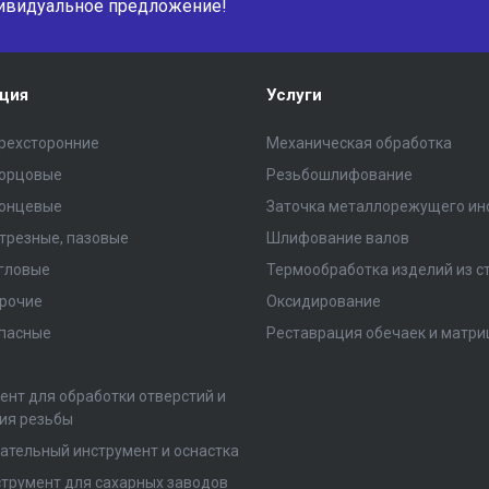
ивидуальное предложение!
ция
Услуги
рехсторонние
Механическая обработка
торцовые
Резьбошлифование
концевые
Заточка металлорежущего ин
трезные, пазовые
Шлифование валов
гловые
Термообработка изделий из с
рочие
Оксидирование
пасные
Реставрация обечаек и матри
ент для обработки отверстий и
ия резьбы
ательный инструмент и оснастка
трумент для сахарных заводов