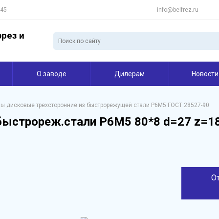
 45
info@belfrez.ru
рез и
О заводе
Дилерам
Новости
ы дисковые трехсторонние из быстрорежущей стали Р6М5 ГОСТ 28527-90
быстрореж.стали Р6М5 80*8 d=27 z=18
О