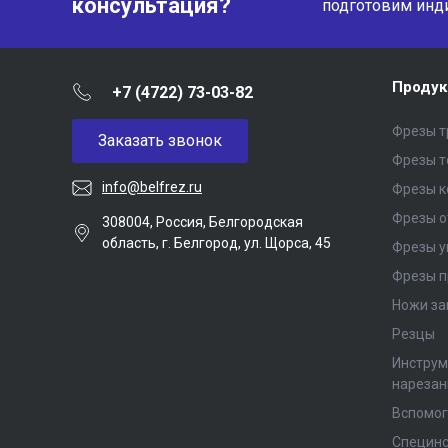
консультация?
подготовим инд
Продук
+7 (4722) 73-03-82
Фрезы т
Заказать звонок
Фрезы 
info@belfrez.ru
Фрезы 
Фрезы о
308004, Россия, Белгородская
область, г. Белгород, ул. Щорса, 45
Фрезы у
Фрезы п
Ножи за
Резцы
Инструм
нарезан
Вспомог
Специнс