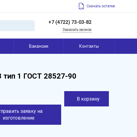
Скачать остатки
+7 (4722) 73-03-82
Заказать звонок
+7 (4722) 73-03-82
Вакансии
Контакты
308004, Россия,
Белгородская область,
г. Белгород, ул. Щорса,
45
info@belfrez.ru
 тип 1 ГОСТ 28527-90
В корзину
тправить заявку на
изготовление