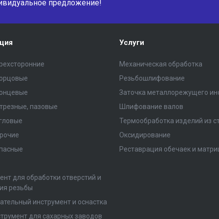
ивидуальное предложение!
ция
Услуги
рехсторонние
Механическая обработка
торцовые
Резьбошлифование
концевые
Заточка металлорежущего ин
трезные, пазовые
Шлифование валов
гловые
Термообработка изделий из с
рочие
Оксидирование
пасные
Реставрация обечаек и матри
ент для обработки отверстий и
ия резьбы
ательный инструмент и оснастка
трумент для сахарных заводов