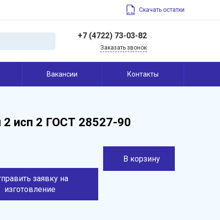
Скачать остатки
+7 (4722) 73-03-82
Заказать звонок
+7 (4722) 73-03-82
Вакансии
Контакты
308004, Россия,
Белгородская область,
г. Белгород, ул. Щорса,
45
info@belfrez.ru
 2 исп 2 ГОСТ 28527-90
В корзину
тправить заявку на
изготовление