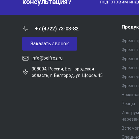
консультация?
подготовим инд
Продук
+7 (4722) 73-03-82
Фрезы т
Заказать звонок
Фрезы 
info@belfrez.ru
Фрезы 
Фрезы о
308004, Россия, Белгородская
область, г. Белгород, ул. Щорса, 45
Фрезы у
Фрезы п
Ножи за
Резцы
Инструм
нарезан
Вспомог
Специнс