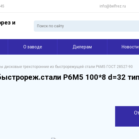
 45
info@belfrez.ru
рез и
О заводе
Дилерам
Новости
ы дисковые трехсторонние из быстрорежущей стали Р6М5 ГОСТ 28527-90
быстрореж.стали Р6М5 100*8 d=32 тип
О