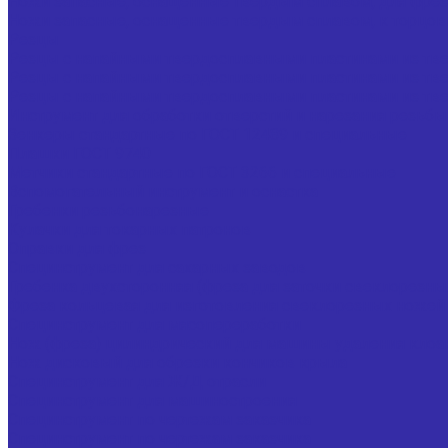
Ножи запасные, оснащенные твердым сплавом, для фрез
Ножи запасные, оснащенные твердым сплавом, к торцо
Резцы
Резцы с напайными твердосплавными пластинами из тве
Резцы с напайными твердосплавными пластинами из тве
Резцы с напайными твердосплавными пластинами из тве
Инструмент для обработки отверстий и нарезания резьбы
Зенкеры стандартные по ГОСТ 12489 и специальные
Плашки ГОСТ 9740
Метчики стандартные по ГОСТ 3266 и специальные
Вспомогательный инструмент и оснастка
Гребенки резьбонарезные
Кулачки для токарных патронов
Оправки для фрез
Специнструмент для сахарных заводов
Гребенка двухсторонняя (фреза для заточки свеклорезны
Фреза кольцевая для изготовления свеклорезных ножей
Специнструмент для мясопереработки
Нож (фреза) цилиндрический для машины удаления клоа
Нож дисковый для обрезки кончиков крыла
Специнструмент для Ж/Д отрасли
Специнструмент для машиностроения
Специнструмент по чертежам заказчика
Специнструмент по чертежам заказчика