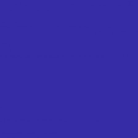
щенными напайными пластинами из твердого сплава ГОСТ 
и Р6М5 ГОСТ 28527-90
4359-80
жами, оснащенными тв.спл.пластинами ГОСТ 9473-80
тигранной твердосплавной пластины ТУ 25.73.40-003-24
2831-2014
-2014
напайными пластинами из твердого сплава ТУ 25.73.40-0
ОСТ 50181-92
020
м (коническим) хвостовиком ГОСТ Р 53004-2008
дисковых трехсторонних