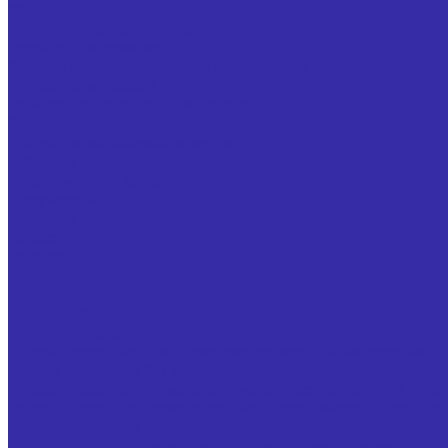
Услуги
Механическая обработка
Резьбошлифование
Заточка металлорежущего инструмента
Шлифование валов
Термообработка изделий из стали
Оксидирование
Реставрация обечаек и матриц
О заводе
Информация о заводе
Документы
Дилерам
Новости
Вакансии
Контакты
...
Продукция
Фрезы трехсторонние
Фрезы дисковые 3-х сторонние со вставными ножами Г
Фрезы дисковые 3-х сторон. со вставными ножами, осна
Фрезы дисковые трехсторонние из быстрорежущей стал
Фрезы дисковые трехсторонние с механическим крепле
Фрезы торцовые
Фрезы торцовые насадные со вставными ножами ГОСТ 2