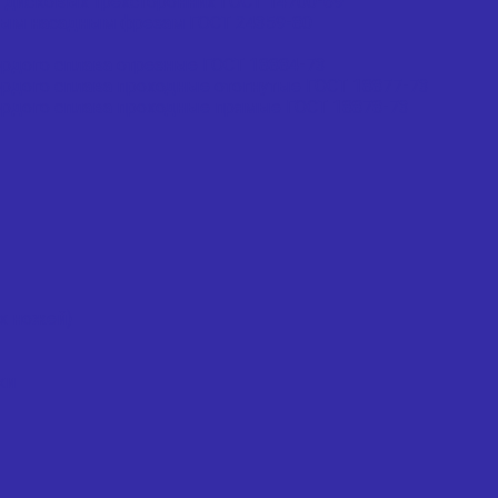
 дисковых трехсторонних ГОСТ 14700-69
вым насадным фрезам ГОСТ 24359-80
рдого сплава отрезные ГОСТ 18884-73
рдого сплава проходные отогнутые ГОСТ 18877-73
рдого сплава проходные прямые ГОСТ 18878-73
х ножей)
ки