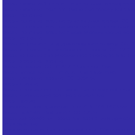
Фрезы дисковые 3-х сторон. со вставными ножами, осна
Фрезы дисковые трехсторонние из быстрорежущей стал
Фрезы торцовые
Фрезы торцовые насадные со вставными ножами ГОСТ 2
Фрезы торцовые насадные мелкозубые со вставными но
Фрезы торцовые насадные с механическим креплением 5-
Фрезы концевые
Фрезы концевые с цилиндрическим хвостовиком ГОСТ 3
Фрезы концевые с коническим хвостовиком ГОСТ 32831
Фрезы концевые с коническим хвостовиком, оснащенные 
Фрезы отрезные, пазовые
Фрезы отрезные ГОСТ 2679-2014 из стали Р6М5
Фрезы прорезные ГОСТ 2679-2014 из стали Р6М5
Фрезы дисковые пазовые ГОСТ 3964-69
Фрезы угловые
Фрезы угловые двусторонние из быстрорежущей стали Г
Фрезы угловые двусторонние специальные
Фрезы прочие
Иглофрезы цилиндрические ТУ 25.73.40-006-24939555-2
Фрезы типа "ласточкин хвост" ГОСТ 52967
Фрезы для обработки т-образных пазов с цилиндрически
Ножи запасные
Ножи запасные из быстрорежущей стали Р6М5 для фрез 