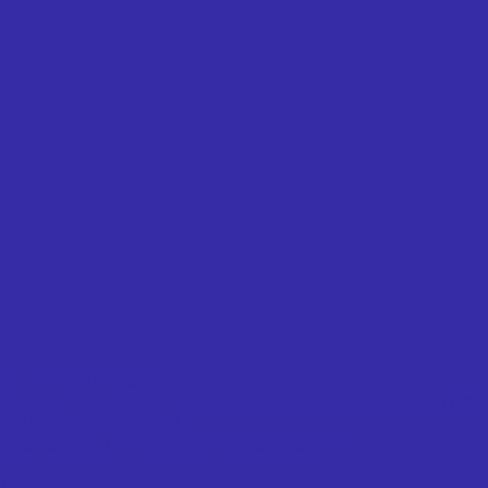
ОСТ 16228-81 Р6М5
щенными напайными пластинами из твердого сплава ГОСТ 
и Р6М5 ГОСТ 28527-90
нием сменных неперетачиваемых пластин
4359-80