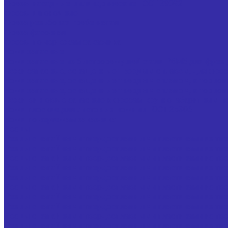
Фрезы насадные цилиндрические ГОСТ 29092
Фрезы шпоночные
Фреза резьбовая гребенчатая
Фреза фасочная
Фрезы по чертежам заказчика
Ножи запасные
Ножи запасные из быстрорежущей стали Р6М5 для фрез 
Ножи запасные, оснащенные твердым сплавом, для фрез
Ножи запасные, оснащенные твердым сплавом, к торцо
Ножи запасные, оснащенные твердым сплавом, к торцо
Ножи винтовые запасные к фрезам крупногабаритным по
Ножи плоские для листовых ножниц ГОСТ 25306
Ножи по чертежам заказчика
Резцы
Резцы с напайными твердосплавными пластинами из тве
Резцы с напайными твердосплавными пластинами из тве
Резцы с напайными твердосплавными пластинами из тве
Резцы с напайными твердосплавными пластинами из тве
Резцы с напайными твердосплавными пластинами из тве
Резцы с напайными твердосплавными пластинами из твер
Резцы с напайными твердосплавными пластинами из твер
Резцы с напайными твердосплавными пластинами из тве
Резцы с напайными твердосплавными пластинами из тве
Резцы с напайными твердосплавными пластинами из тве