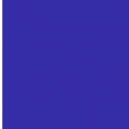
Фрезы торцовые насадные мелкозубые со вставными но
Фрезы торцовые насадные с механическим креплением 5-
Фрезы торцовые с механическим креплением неперетач
Фрезы торцово-цилиндрические с механическим крепле
Фрезы концевые
Фрезы концевые с цилиндрическим хвостовиком ГОСТ 3
Фрезы концевые с коническим хвостовиком ГОСТ 32831
Фрезы концевые с коническим хвостовиком, оснащенные 
Фрезы концевые обдирочные с коническим хвостовиком
Фрезы концевые с многогранными неперетачиваемыми 
Фрезы концевые пазовые с многогранными неперетачи
Фрезы отрезные, пазовые
Фрезы отрезные ГОСТ 2679-2014 из стали Р6М5
Фрезы прорезные ГОСТ 2679-2014 из стали Р6М5
Фрезы дисковые пазовые ГОСТ 3964-69
Фрезы угловые
Фрезы угловые двусторонние из быстрорежущей стали Г
Фрезы угловые двусторонние специальные
Фрезы прочие
Иглофрезы цилиндрические ТУ 25.73.40-006-24939555-2
Фрезы типа &quot;ласточкин хвост&quot; ГОСТ 52967
Фрезы для обработки т-образных пазов с цилиндрически
Фрезы крупногабаритные для обработки цветных металл