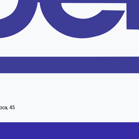
рса, 45
ОСТ 16228-81 Р6М5