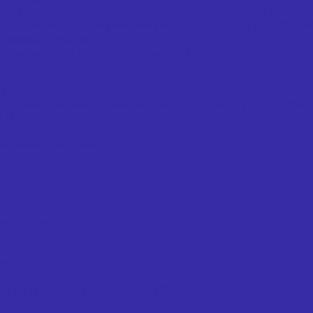
жами, оснащенными тв.спл.пластинами ГОСТ 9473-80
тигранной твердосплавной пластины ТУ 25.73.40-003-24
иваемых пластин
нием сменных неперетачиваемых пластин
2831-2014
-2014
напайными пластинами из твердого сплава ТУ 25.73.40-0
 ГОСТ 15086
пластинами
ваемыми пластинами
ОСТ 50181-92
020
м (коническим) хвостовиком ГОСТ Р 53004-2008
ов