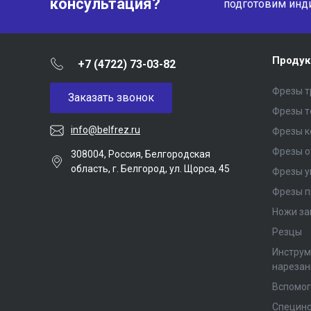
консультация?
подготовим инд
Продук
+7 (4722) 73-03-82
Фрезы т
Заказать звонок
Фрезы 
info@belfrez.ru
Фрезы 
Фрезы о
308004, Россия, Белгородская
область, г. Белгород, ул. Щорса, 45
Фрезы у
Фрезы п
Ножи за
Резцы
Инструм
нарезан
Вспомог
Специнс