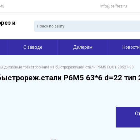
 45
info@belfrez.ru
рез и
О заводе
Дилерам
Новости
ы дисковые трехсторонние из быстрорежущей стали Р6М5 ГОСТ 28527-90
быстрореж.стали Р6М5 63*6 d=22 тип 2
О