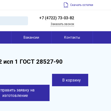
Скачать остатки
+7 (4722) 73-03-82
Заказать звонок
+7 (4722) 73-03-82
Вакансии
Контакты
308004, Россия,
Белгородская область,
г. Белгород, ул. Щорса,
45
info@belfrez.ru
 исп 1 ГОСТ 28527-90
В корзину
тправить заявку на
изготовление