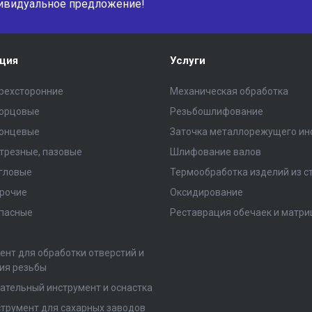
ивидуальное предложение!
ция
Услуги
рехсторонние
Механическая обработка
торцовые
Резьбошлифование
концевые
Заточка металлорежущего ин
трезные, пазовые
Шлифование валов
гловые
Термообработка изделий из с
рочие
Оксидирование
пасные
Реставрация обечаек и матри
ент для обработки отверстий и
ия резьбы
ательный инструмент и оснастка
трумент для сахарных заводов