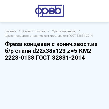
Главная
/
Каталог товаров
/
Фрезы концевые
/
Фрезы концевые с коническим хвостовиком ГОСТ 32831-2014
Фреза концевая с конич.хвост.из
б/р стали d22х38х123 z=5 КМ2
2223-0138 ГОСТ 32831-2014