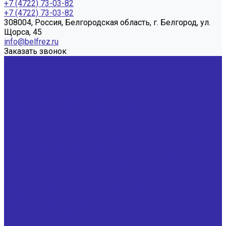
+7 (4722) 73-03-82
+7 (4722) 73-03-82
308004, Россия, Белгородская область, г. Белгород, ул.
Щорса, 45
info@belfrez.ru
Заказать звонок
...
Продукция
Фрезы трехсторонние
Фрезы дисковые 3-х сторонние со вставными ножами
ГОСТ 16228-81 Р6М5
Фрезы дисковые 3-х сторон. со вставными ножами,
оснащенными напайными пластинами из твердого
сплава ГОСТ 5348-69
Фрезы дисковые трехсторонние из быстрорежущей
стали Р6М5 ГОСТ 28527-90
Фрезы дисковые трехсторонние с механическим
креплением сменных неперетачиваемых пластин
Фрезы торцовые
Фрезы торцовые насадные со вставными ножами ГОСТ
24359-80
Фрезы торцовые насадные мелкозубые со вставными
ножами, оснащенными тв.спл.пластинами ГОСТ 9473-80
Фрезы торцовые насадные с механическим