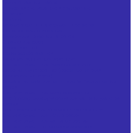
твердосплавных пластин
Развертки специальные и стандартные
Зенковка
Цековка
Вспомогательный инструмент и оснастка
Гребенки резьбонарезные
Кулачки для токарных патронов
Оправки для фрез
Ролик накатной
Ролик резьбонакатной
Тиски машинные прецизионные
Специнструмент для сахарных заводов
Гребенка двухсторонняя (фреза для заточки
свеклорезных ножей)
Фреза кольцевая для изготовления свеклорезных
ножей
Специнструмент для мясопереработки
Нож (фреза) цилиндрический для машины удаления
клоаки
Нож дисковый для обрезки кончиков крыла
Специнструмент для Ж/Д отрасли
Специнструмент для машиностроения
Специнструмент по чертежам заказчика
Специнструмент по чертежам заказчика