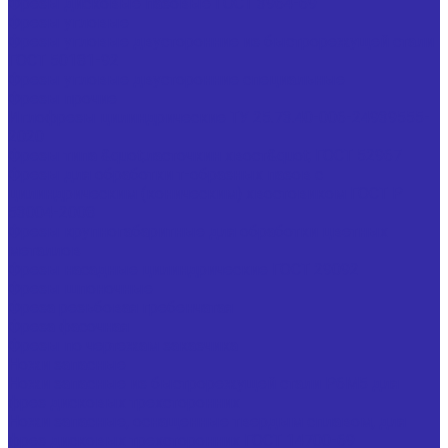
Фрезы дисковые пазовые ГОСТ 3964-69
Фрезы угловые
Фрезы угловые двусторонние из быстрорежущей стали
ГОСТ 50181-92
Фрезы угловые двусторонние специальные
Фрезы прочие
Иглофрезы цилиндрические ТУ 25.73.40-006-24939555-
2020
Фрезы типа &quot;ласточкин хвост&quot; ГОСТ 52967
Фрезы для обработки т-образных пазов с
цилиндрическим (коническим) хвостовиком ГОСТ Р
53004-2008
Фрезы крупногабаритные для обработки цветных
металлов
Фрезы насадные цилиндрические ГОСТ 29092
Фрезы шпоночные
Фреза резьбовая гребенчатая
Фреза фасочная
Фрезы по чертежам заказчика
Ножи запасные
Ножи запасные из быстрорежущей стали Р6М5 для
фрез дисковых трехсторонних
Ножи запасные, оснащенные твердым сплавом, для
фрез дисковых трехсторонних ГОСТ 14700-69