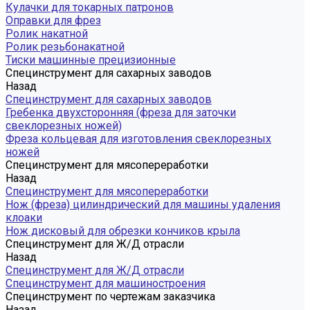
Кулачки для токарных патронов
Оправки для фрез
Ролик накатной
Ролик резьбонакатной
Тиски машинные прецизионные
Специнструмент для сахарных заводов
Назад
Специнструмент для сахарных заводов
Гребенка двухсторонняя (фреза для заточки
свеклорезных ножей)
Фреза кольцевая для изготовления свеклорезных
ножей
Специнструмент для мясопереработки
Назад
Специнструмент для мясопереработки
Нож (фреза) цилиндрический для машины удаления
клоаки
Нож дисковый для обрезки кончиков крыла
Специнструмент для Ж/Д отрасли
Назад
Специнструмент для Ж/Д отрасли
Специнструмент для машиностроения
Специнструмент по чертежам заказчика
Назад