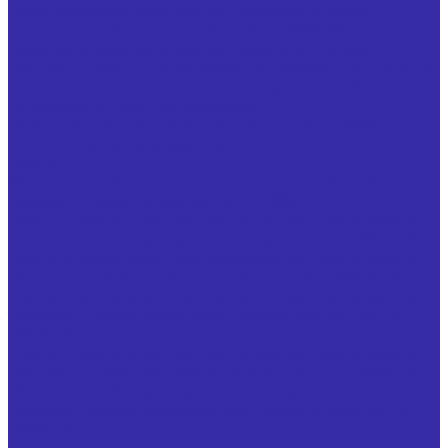
Ножи запасные, оснащенные твердым сплавом, к
торцовым насадным фрезам ГОСТ 24359-80
Ножи запасные, оснащенные твердым сплавом, к
торцовым насадным мелкозубым фрезам ГОСТ 9473-80
Ножи винтовые запасные к фрезам крупногабаритным
по обработке цветных металлов
Ножи плоские для листовых ножниц ГОСТ 25306
Ножи по чертежам заказчика
Резцы
Резцы с напайными твердосплавными пластинами из
твердого сплава отрезные ГОСТ 18884-73
Резцы с напайными твердосплавными пластинами из
твердого сплава проходные отогнутые ГОСТ 18877-73
Резцы с напайными твердосплавными пластинами из
твердого сплава проходные прямые ГОСТ 18878-73
Резцы с напайными твердосплавными пластинами из
твердого сплава проходные упорные изогнутые ГОСТ
18879-73
Резцы с напайными твердосплавными пластинами из
твердого сплава подрезные отогнутые ГОСТ 18880-73
Резцы с напайными твердосплавными пластинами из
твердого сплава расточные для глухих отверстий ГОСТ
18883-73