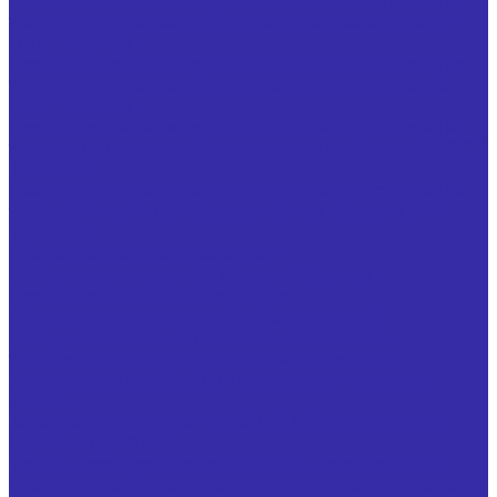
Резцы с напайными твердосплавными пластинами из
твердого сплава расточные для сквозных отверстий
ГОСТ 18882-73
Резцы с напайными твердосплавными пластинами из
твердого сплава резьбовые для внутренней резьбы
ГОСТ 18885-73
Резцы с напайными твердосплавными пластинами из
твердого сплава резьбовые для наружной резьбы ГОСТ
18885-73
Резцы с напайными твердосплавными пластинами из
твердого сплава проходные упорные прямые ГОСТ
18879-73
Резцы специальные расточные
Резцы специальные проходные отогнутые
Резцы специальные канавочные
Резцы специальные для обработки деталей
Резцы токарные с механическим креплением
твердосплавной неперетачиваемой пластины
Инструмент для обработки отверстий и нарезания
резьбы
Зенкеры стандартные по ГОСТ 12489 и специальные
Плашки ГОСТ 9740
Метчики стандартные по ГОСТ 3266 и специальные
Сверла с механическим креплением неперетачиваемых