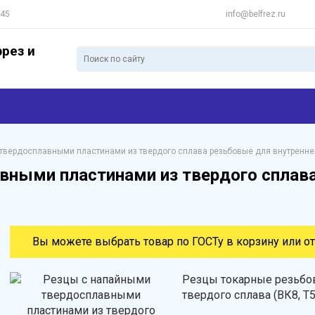
 45
info@belfrez.ru
рез и
твердосплавными пластинами из твердого сплава резьбовые для внутренне
вными пластинами из твердого сплава
Вы можете выбрать товар по ГОСТу в корзину или от
Резцы токарные резьбов
твердого сплава (ВК8, Т