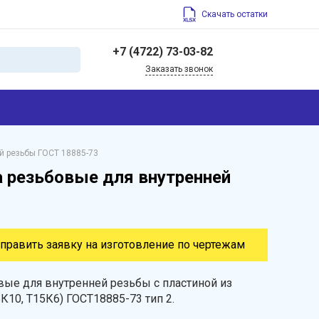
Скачать остатки
+7 (4722) 73-03-82
Заказать звонок
+7 (4722) 73-03-82
308004, Россия,
Белгородская область,
г. Белгород, ул. Щорса,
45
й резьбы ГОСТ 18885-73
info@belfrez.ru
 резьбовые для внутренней
править заявку на изготовление по чертежам
ые для внутренней резьбы с пластиной из
5К10, Т15К6) ГОСТ18885-73 тип 2.