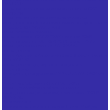
32831-2014
Фрезы концевые с коническим хвостовиком ГОСТ
32831-2014
Фрезы концевые с коническим хвостовиком,
оснащенные напайными пластинами из твердого сплава
ТУ 25.73.40-002-24939555-2018
Фрезы отрезные, пазовые
Фрезы отрезные ГОСТ 2679-2014 из стали Р6М5
Фрезы прорезные ГОСТ 2679-2014 из стали Р6М5
Фрезы дисковые пазовые ГОСТ 3964-69
Фрезы угловые
Фрезы угловые двусторонние из быстрорежущей стали
ГОСТ 50181-92
Фрезы угловые двусторонние специальные
Фрезы прочие
Иглофрезы цилиндрические ТУ 25.73.40-006-24939555-
2020
Фрезы типа "ласточкин хвост" ГОСТ 52967
Фрезы для обработки т-образных пазов с
цилиндрическим (коническим) хвостовиком ГОСТ Р
53004-2008
Ножи запасные
Ножи запасные из быстрорежущей стали Р6М5 для