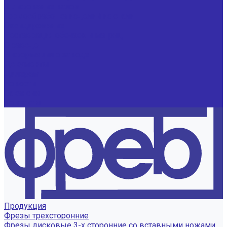
Шлифование валов
Термообработка изделий из стали
Оксидирование
Реставрация обечаек и матриц
О заводе
Информация о заводе
Документы
Дилерам
Новости
Вакансии
Контакты
Продукция
Фрезы трехсторонние
Фрезы дисковые 3-х сторонние со вставными ножами