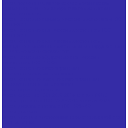
Фрезы торцово-цилиндрические с механическим
креплением сменных неперетачиваемых пластин
Фрезы концевые
Фрезы концевые с цилиндрическим хвостовиком ГОСТ
32831-2014
Фрезы концевые с коническим хвостовиком ГОСТ
32831-2014
Фрезы концевые с коническим хвостовиком,
оснащенные напайными пластинами из твердого сплава
ТУ 25.73.40-002-24939555-2018
Фрезы концевые обдирочные с коническим
хвостовиком ГОСТ 15086
Фрезы концевые с многогранными
неперетачиваемыми пластинами
Фрезы концевые пазовые с многогранными
неперетачиваемыми пластинами
Фрезы отрезные, пазовые
Фрезы отрезные ГОСТ 2679-2014 из стали Р6М5
Фрезы прорезные ГОСТ 2679-2014 из стали Р6М5
Фрезы дисковые пазовые ГОСТ 3964-69
Фрезы угловые
Фрезы угловые двусторонние из быстрорежущей стали
ГОСТ 50181-92
Фрезы угловые двусторонние специальные