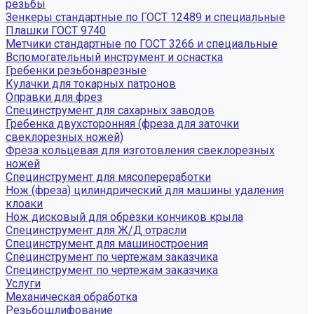
резьбы
Зенкеры стандартные по ГОСТ 12489 и специальные
Плашки ГОСТ 9740
Метчики стандартные по ГОСТ 3266 и специальные
Вспомогательный инструмент и оснастка
Гребенки резьбонарезные
Кулачки для токарных патронов
Оправки для фрез
Специнструмент для сахарных заводов
Гребенка двухсторонняя (фреза для заточки
свеклорезных ножей)
Фреза кольцевая для изготовления свеклорезных
ножей
Специнструмент для мясопереработки
Нож (фреза) цилиндрический для машины удаления
клоаки
Нож дисковый для обрезки кончиков крыла
Специнструмент для Ж/Д отрасли
Специнструмент для машиностроения
Специнструмент по чертежам заказчика
Специнструмент по чертежам заказчика
Услуги
Механическая обработка
Резьбошлифование