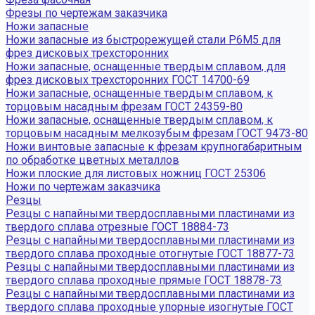
Фрезы по чертежам заказчика
Ножи запасные
Ножи запасные из быстрорежущей стали Р6М5 для
фрез дисковых трехсторонних
Ножи запасные, оснащенные твердым сплавом, для
фрез дисковых трехсторонних ГОСТ 14700-69
Ножи запасные, оснащенные твердым сплавом, к
торцовым насадным фрезам ГОСТ 24359-80
Ножи запасные, оснащенные твердым сплавом, к
торцовым насадным мелкозубым фрезам ГОСТ 9473-80
Ножи винтовые запасные к фрезам крупногабаритным
по обработке цветных металлов
Ножи плоские для листовых ножниц ГОСТ 25306
Ножи по чертежам заказчика
Резцы
Резцы с напайными твердосплавными пластинами из
твердого сплава отрезные ГОСТ 18884-73
Резцы с напайными твердосплавными пластинами из
твердого сплава проходные отогнутые ГОСТ 18877-73
Резцы с напайными твердосплавными пластинами из
твердого сплава проходные прямые ГОСТ 18878-73
Резцы с напайными твердосплавными пластинами из
твердого сплава проходные упорные изогнутые ГОСТ