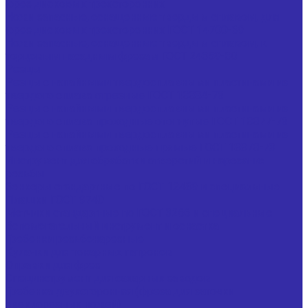
фрез дисковых трехсторонних
Ножи запасные, оснащенные твердым сплавом, для
фрез дисковых трехсторонних ГОСТ 14700-69
Ножи запасные, оснащенные твердым сплавом, к
торцовым насадным фрезам ГОСТ 24359-80
Резцы
Резцы с напайными твердосплавными пластинами из
твердого сплава отрезные ГОСТ 18884-73
Резцы с напайными твердосплавными пластинами из
твердого сплава проходные отогнутые ГОСТ 18877-73
Резцы с напайными твердосплавными пластинами из
твердого сплава проходные прямые ГОСТ 18878-73
Инструмент для обработки отверстий и нарезания
резьбы
Зенкеры стандартные по ГОСТ 12489 и специальные
Плашки ГОСТ 9740
Метчики стандартные по ГОСТ 3266 и специальные
Вспомогательный инструмент и оснастка
Гребенки резьбонарезные
Кулачки для токарных патронов
Оправки для фрез
Специнструмент для сахарных заводов
Гребенка двухсторонняя (фреза для заточки
свеклорезных ножей)