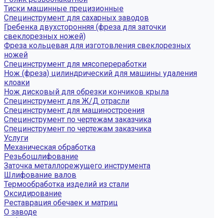
Тиски машинные прецизионные
Специнструмент для сахарных заводов
Гребенка двухсторонняя (фреза для заточки
свеклорезных ножей)
Фреза кольцевая для изготовления свеклорезных
ножей
Специнструмент для мясопереработки
Нож (фреза) цилиндрический для машины удаления
клоаки
Нож дисковый для обрезки кончиков крыла
Специнструмент для Ж/Д отрасли
Специнструмент для машиностроения
Специнструмент по чертежам заказчика
Специнструмент по чертежам заказчика
Услуги
Механическая обработка
Резьбошлифование
Заточка металлорежущего инструмента
Шлифование валов
Термообработка изделий из стали
Оксидирование
Реставрация обечаек и матриц
О заводе