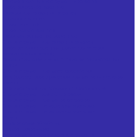
Вспомогательный инструмент и оснастка
Гребенки резьбонарезные
Кулачки для токарных патронов
Оправки для фрез
Ролик накатной
Ролик резьбонакатной
Тиски машинные прецизионные
Специнструмент для сахарных заводов
Гребенка двухсторонняя (фреза для заточки
свеклорезных ножей)
Фреза кольцевая для изготовления свеклорезных
ножей
Специнструмент для мясопереработки
Нож (фреза) цилиндрический для машины удаления
клоаки
Нож дисковый для обрезки кончиков крыла
Специнструмент для Ж/Д отрасли
Специнструмент для машиностроения
Специнструмент по чертежам заказчика
Специнструмент по чертежам заказчика
Услуги
Механическая обработка
Резьбошлифование
Заточка металлорежущего инструмента