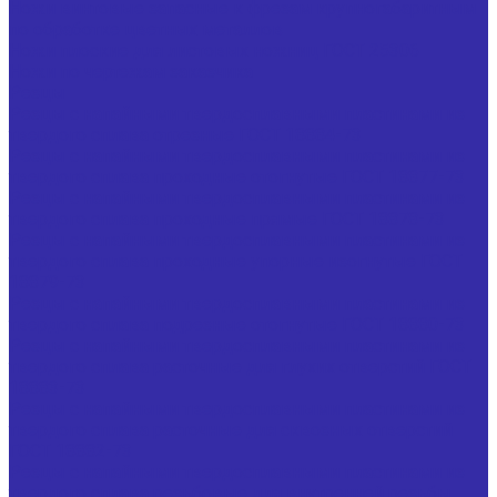
Ножи винтовые запасные к фрезам крупногабаритным
по обработке цветных металлов
Ножи плоские для листовых ножниц ГОСТ 25306
Ножи по чертежам заказчика
Резцы
Резцы с напайными твердосплавными пластинами из
твердого сплава отрезные ГОСТ 18884-73
Резцы с напайными твердосплавными пластинами из
твердого сплава проходные отогнутые ГОСТ 18877-73
Резцы с напайными твердосплавными пластинами из
твердого сплава проходные прямые ГОСТ 18878-73
Резцы с напайными твердосплавными пластинами из
твердого сплава проходные упорные изогнутые ГОСТ
18879-73
Резцы с напайными твердосплавными пластинами из
твердого сплава подрезные отогнутые ГОСТ 18880-73
Резцы с напайными твердосплавными пластинами из
твердого сплава расточные для глухих отверстий ГОСТ
18883-73
Резцы с напайными твердосплавными пластинами из
твердого сплава расточные для сквозных отверстий
ГОСТ 18882-73
Резцы с напайными твердосплавными пластинами из
твердого сплава резьбовые для внутренней резьбы