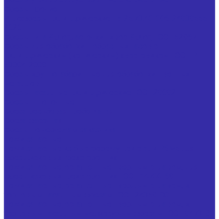
Фрезы прочие
Иглофрезы цилиндрические ТУ 25.73.40-006-24939555-
2020
Фрезы типа &quot;ласточкин хвост&quot; ГОСТ 52967
Фрезы для обработки т-образных пазов с
цилиндрическим (коническим) хвостовиком ГОСТ Р
53004-2008
Фрезы крупногабаритные для обработки цветных
металлов
Фрезы насадные цилиндрические ГОСТ 29092
Фрезы шпоночные
Фреза резьбовая гребенчатая
Фреза фасочная
Фрезы по чертежам заказчика
Ножи запасные
Ножи запасные из быстрорежущей стали Р6М5 для
фрез дисковых трехсторонних
Ножи запасные, оснащенные твердым сплавом, для
фрез дисковых трехсторонних ГОСТ 14700-69
Ножи запасные, оснащенные твердым сплавом, к
торцовым насадным фрезам ГОСТ 24359-80
Ножи запасные, оснащенные твердым сплавом, к
торцовым насадным мелкозубым фрезам ГОСТ 9473-80