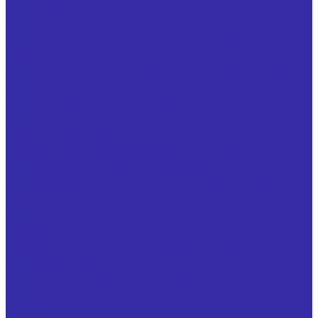
ГОСТ 18885-73
Резцы с напайными твердосплавными пластинами из
твердого сплава резьбовые для наружной резьбы ГОСТ
18885-73
Резцы с напайными твердосплавными пластинами из
твердого сплава проходные упорные прямые ГОСТ
18879-73
Резцы специальные расточные
Резцы специальные проходные отогнутые
Резцы специальные канавочные
Резцы специальные для обработки деталей
Резцы токарные с механическим креплением
твердосплавной неперетачиваемой пластины
Инструмент для обработки отверстий и нарезания
резьбы
Зенкеры стандартные по ГОСТ 12489 и специальные
Плашки ГОСТ 9740
Метчики стандартные по ГОСТ 3266 и специальные
Сверла с механическим креплением неперетачиваемых
твердосплавных пластин
Развертки специальные и стандартные
Зенковка
Цековка