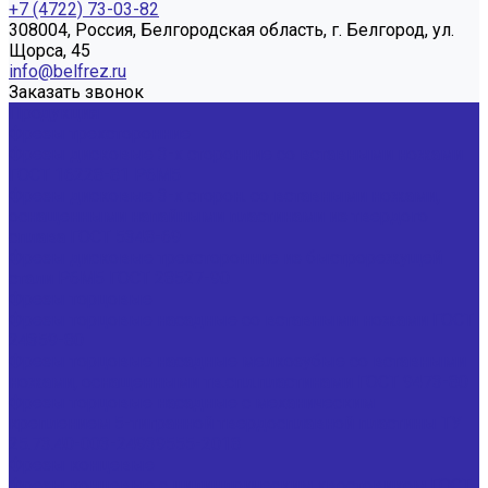
+7 (4722) 73-03-82
308004, Россия, Белгородская область, г. Белгород, ул.
Щорса, 45
info@belfrez.ru
Заказать звонок
Продукция
Фрезы трехсторонние
Фрезы дисковые 3-х сторонние со вставными ножами
ГОСТ 16228-81 Р6М5
Фрезы дисковые 3-х сторон. со вставными ножами,
оснащенными напайными пластинами из твердого
сплава ГОСТ 5348-69
Фрезы дисковые трехсторонние из быстрорежущей
стали Р6М5 ГОСТ 28527-90
Фрезы торцовые
Фрезы торцовые насадные со вставными ножами ГОСТ
24359-80
Фрезы торцовые насадные мелкозубые со вставными
ножами, оснащенными тв.спл.пластинами ГОСТ 9473-80
Фрезы торцовые насадные с механическим
креплением 5-тигранной твердосплавной пластины ТУ
25.73.40-003-24939555-2018
Фрезы концевые
Фрезы концевые с цилиндрическим хвостовиком ГОСТ