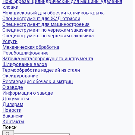
Нож (фреза) цилиндрический для машины удаления
клоаки
Нож дисковый для обрезки кончиков крыла
Специнструмент для Ж/Д отрасли
Специнструмент для машиностроения
Специнструмент по чертежам заказчика
Специнструмент по чертежам заказчика
Услуги
Механическая обработка
Резьбошлифование
Заточка металлорежущего инструмента
Шлифование валов
Термообработка изделий из стали
Оксидирование
Реставрация обечаек и матриц
О заводе
Информация о заводе
Документы
Дилерам
Новости
Вакансии
Контакты
Поиск