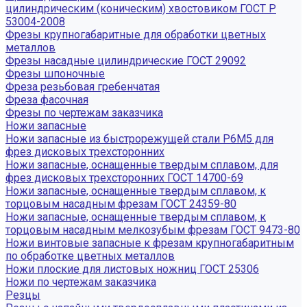
цилиндрическим (коническим) хвостовиком ГОСТ Р
53004-2008
Фрезы крупногабаритные для обработки цветных
металлов
Фрезы насадные цилиндрические ГОСТ 29092
Фрезы шпоночные
Фреза резьбовая гребенчатая
Фреза фасочная
Фрезы по чертежам заказчика
Ножи запасные
Ножи запасные из быстрорежущей стали Р6М5 для
фрез дисковых трехсторонних
Ножи запасные, оснащенные твердым сплавом, для
фрез дисковых трехсторонних ГОСТ 14700-69
Ножи запасные, оснащенные твердым сплавом, к
торцовым насадным фрезам ГОСТ 24359-80
Ножи запасные, оснащенные твердым сплавом, к
торцовым насадным мелкозубым фрезам ГОСТ 9473-80
Ножи винтовые запасные к фрезам крупногабаритным
по обработке цветных металлов
Ножи плоские для листовых ножниц ГОСТ 25306
Ножи по чертежам заказчика
Резцы