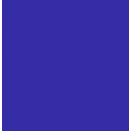
Фреза кольцевая для изготовления свеклорезных
ножей
Специнструмент для мясопереработки
Нож (фреза) цилиндрический для машины удаления
клоаки
Нож дисковый для обрезки кончиков крыла
Специнструмент для Ж/Д отрасли
Специнструмент для машиностроения
Специнструмент по чертежам заказчика
Специнструмент по чертежам заказчика
Услуги
Механическая обработка
Резьбошлифование
Заточка металлорежущего инструмента
Шлифование валов
Термообработка изделий из стали
Оксидирование
Реставрация обечаек и матриц
О заводе
Информация о заводе
Документы
Дилерам
Новости