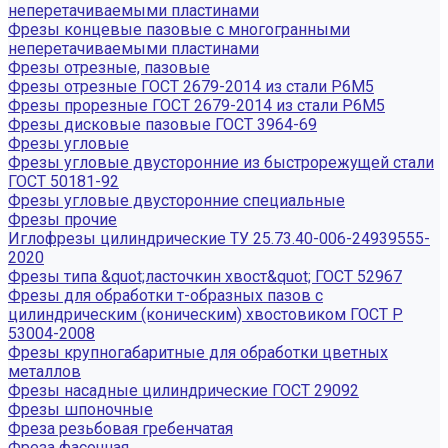
неперетачиваемыми пластинами
Фрезы концевые пазовые с многогранными
неперетачиваемыми пластинами
Фрезы отрезные, пазовые
Фрезы отрезные ГОСТ 2679-2014 из стали Р6М5
Фрезы прорезные ГОСТ 2679-2014 из стали Р6М5
Фрезы дисковые пазовые ГОСТ 3964-69
Фрезы угловые
Фрезы угловые двусторонние из быстрорежущей стали
ГОСТ 50181-92
Фрезы угловые двусторонние специальные
Фрезы прочие
Иглофрезы цилиндрические ТУ 25.73.40-006-24939555-
2020
Фрезы типа &quot;ласточкин хвост&quot; ГОСТ 52967
Фрезы для обработки т-образных пазов с
цилиндрическим (коническим) хвостовиком ГОСТ Р
53004-2008
Фрезы крупногабаритные для обработки цветных
металлов
Фрезы насадные цилиндрические ГОСТ 29092
Фрезы шпоночные
Фреза резьбовая гребенчатая
Фреза фасочная