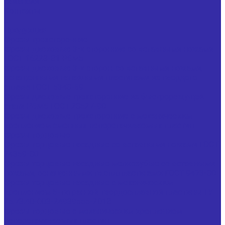
Вакансии
Контакты
...
Продукция
Фрезы трехсторонние
Фрезы дисковые 3-х сторонние со вставными ножами
ГОСТ 16228-81 Р6М5
Фрезы дисковые 3-х сторон. со вставными ножами,
оснащенными напайными пластинами из твердого
сплава ГОСТ 5348-69
Фрезы дисковые трехсторонние из быстрорежущей
стали Р6М5 ГОСТ 28527-90
Фрезы дисковые трехсторонние с механическим
креплением сменных неперетачиваемых пластин
Фрезы торцовые
Фрезы торцовые насадные со вставными ножами ГОСТ
24359-80
Фрезы торцовые насадные мелкозубые со вставными
ножами, оснащенными тв.спл.пластинами ГОСТ 9473-80
Фрезы торцовые насадные с механическим
креплением 5-тигранной твердосплавной пластины ТУ
25.73.40-003-24939555-2018
Фрезы торцовые с механическим креплением
неперетачиваемых пластин