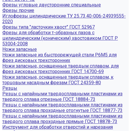
Фрезы угловые двусторонние специальные
Фрезы прочие
Иглофрезы цилиндрические ТУ 25.73.40-006-24939555-
2020
Фрезы типа "ласточкин хвост" ГОСТ 52967
Фрезы для обработки т-образных пазов с
цилиндрическим (коническим) хвостовиком ГОСТ Р
53004-2008
Ножи запасные
Ножи запасные из быстрорежущей стали Р6М5 для
фрез дисковых трехсторонних
Ножи запасные, оснащенные твердым сплавом, для
фрез дисковых трехсторонних ГОСТ 14700-69
Ножи запасные, оснащенные твердым сплавом, к
торцовым насадным фрезам ГОСТ 24359-80
Резцы
Резцы с напайными твердосплавными пластинами из
твердого сплава отрезные ГОСТ 18884-73
Резцы с напайными твердосплавными пластинами из
твердого сплава проходные отогнутые ГОСТ 18877-73
Резцы с напайными твердосплавными пластинами из
твердого сплава проходные прямые ГОСТ 18878-73
Инструмент для обработки отверстий и нарезания