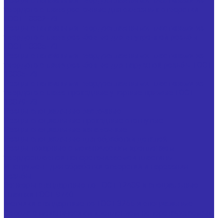
Резцы с напайными твердосплавными пластинами из
твердого сплава расточные для сквозных отверстий
ГОСТ 18882-73
Резцы с напайными твердосплавными пластинами из
твердого сплава резьбовые для внутренней резьбы
ГОСТ 18885-73
Резцы с напайными твердосплавными пластинами из
твердого сплава резьбовые для наружной резьбы ГОСТ
18885-73
Резцы с напайными твердосплавными пластинами из
твердого сплава проходные упорные прямые ГОСТ
18879-73
Резцы специальные расточные
Резцы специальные проходные отогнутые
Резцы специальные канавочные
Резцы специальные для обработки деталей
Резцы токарные с механическим креплением
твердосплавной неперетачиваемой пластины
Инструмент для обработки отверстий и нарезания
резьбы
Зенкеры стандартные по ГОСТ 12489 и специальные
Плашки ГОСТ 9740
Метчики стандартные по ГОСТ 3266 и специальные
Сверла с механическим креплением неперетачиваемых