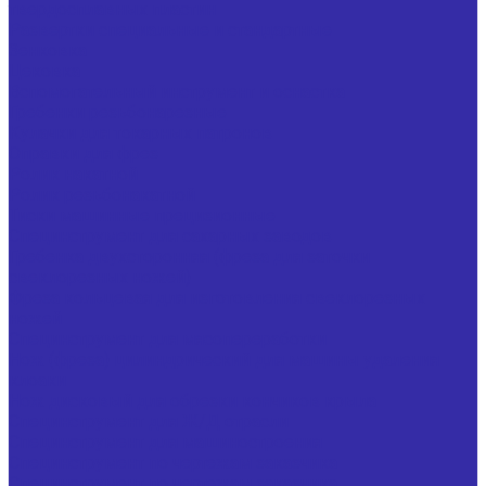
твердосплавных пластин
Развертки специальные и стандартные
Зенковка
Цековка
Вспомогательный инструмент и оснастка
Гребенки резьбонарезные
Кулачки для токарных патронов
Оправки для фрез
Ролик накатной
Ролик резьбонакатной
Тиски машинные прецизионные
Специнструмент для сахарных заводов
Гребенка двухсторонняя (фреза для заточки
свеклорезных ножей)
Фреза кольцевая для изготовления свеклорезных
ножей
Специнструмент для мясопереработки
Нож (фреза) цилиндрический для машины удаления
клоаки
Нож дисковый для обрезки кончиков крыла
Специнструмент для Ж/Д отрасли
Специнструмент для машиностроения
Специнструмент по чертежам заказчика
Специнструмент по чертежам заказчика