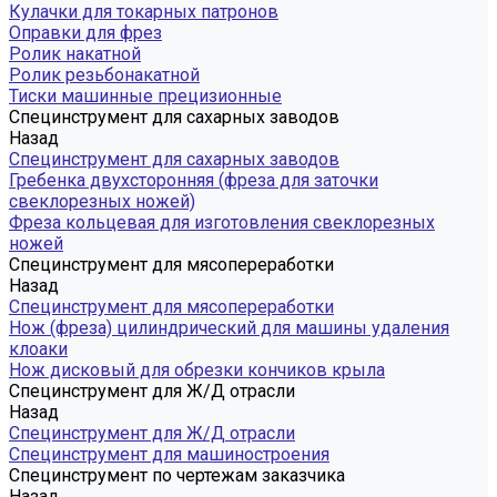
Кулачки для токарных патронов
Оправки для фрез
Ролик накатной
Ролик резьбонакатной
Тиски машинные прецизионные
Специнструмент для сахарных заводов
Назад
Специнструмент для сахарных заводов
Гребенка двухсторонняя (фреза для заточки
свеклорезных ножей)
Фреза кольцевая для изготовления свеклорезных
ножей
Специнструмент для мясопереработки
Назад
Специнструмент для мясопереработки
Нож (фреза) цилиндрический для машины удаления
клоаки
Нож дисковый для обрезки кончиков крыла
Специнструмент для Ж/Д отрасли
Назад
Специнструмент для Ж/Д отрасли
Специнструмент для машиностроения
Специнструмент по чертежам заказчика
Назад