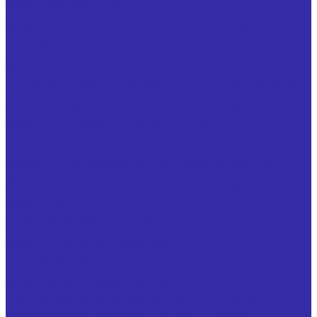
Фрезы дисковые пазовые ГОСТ 3964-69
Фрезы угловые
Фрезы угловые двусторонние из быстрорежущей стали
ГОСТ 50181-92
Фрезы угловые двусторонние специальные
Фрезы прочие
Иглофрезы цилиндрические ТУ 25.73.40-006-24939555-
2020
Фрезы типа &quot;ласточкин хвост&quot; ГОСТ 52967
Фрезы для обработки т-образных пазов с
цилиндрическим (коническим) хвостовиком ГОСТ Р
53004-2008
Фрезы крупногабаритные для обработки цветных
металлов
Фрезы насадные цилиндрические ГОСТ 29092
Фрезы шпоночные
Фреза резьбовая гребенчатая
Фреза фасочная
Фрезы по чертежам заказчика
Ножи запасные
Ножи запасные из быстрорежущей стали Р6М5 для
фрез дисковых трехсторонних
Ножи запасные, оснащенные твердым сплавом, для
фрез дисковых трехсторонних ГОСТ 14700-69