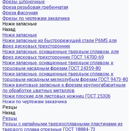
Фрезы шпоночные
Фреза резьбовая гребенчатая
Фреза фасочная
Фрезы по чертежам заказчика
Ножи запасные
Назад
Ножи запасные
Ножи запасные из быстрорежущей стали Р6М5 для
фрез дисковых трехсторонних
Ножи запасные, оснащенные твердым сплавом, для
фрез дисковых трехсторонних ГОСТ 14700-69
Ножи запасные, оснащенные твердым сплавом, к
торцовым насадным фрезам ГОСТ 24359-80
Ножи запасные, оснащенные твердым сплавом, к
торцовым насадным мелкозубым фрезам ГОСТ 9473-80
Ножи винтовые запасные к фрезам крупногабаритным
по обработке цветных металлов
Ножи плоские для листовых ножниц ГОСТ 25306
Ножи по чертежам заказчика
Резцы
Назад
Резцы
Резцы с напайными твердосплавными пластинами из
твердого сплава отрезные ГОСТ 18884-73