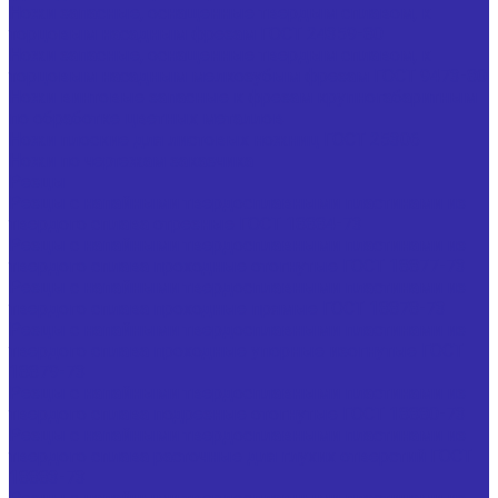
Ножи запасные, оснащенные твердым сплавом, к
торцовым насадным фрезам ГОСТ 24359-80
Ножи запасные, оснащенные твердым сплавом, к
торцовым насадным мелкозубым фрезам ГОСТ 9473-80
Ножи винтовые запасные к фрезам крупногабаритным
по обработке цветных металлов
Ножи плоские для листовых ножниц ГОСТ 25306
Ножи по чертежам заказчика
Резцы
Резцы с напайными твердосплавными пластинами из
твердого сплава отрезные ГОСТ 18884-73
Резцы с напайными твердосплавными пластинами из
твердого сплава проходные отогнутые ГОСТ 18877-73
Резцы с напайными твердосплавными пластинами из
твердого сплава проходные прямые ГОСТ 18878-73
Резцы с напайными твердосплавными пластинами из
твердого сплава проходные упорные изогнутые ГОСТ
18879-73
Резцы с напайными твердосплавными пластинами из
твердого сплава подрезные отогнутые ГОСТ 18880-73
Резцы с напайными твердосплавными пластинами из
твердого сплава расточные для глухих отверстий ГОСТ
18883-73