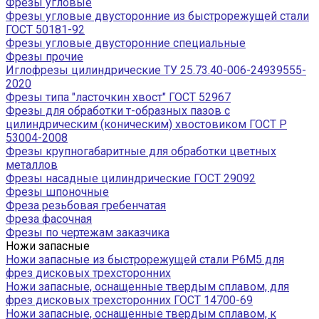
Фрезы угловые
Фрезы угловые двусторонние из быстрорежущей стали
ГОСТ 50181-92
Фрезы угловые двусторонние специальные
Фрезы прочие
Иглофрезы цилиндрические ТУ 25.73.40-006-24939555-
2020
Фрезы типа "ласточкин хвост" ГОСТ 52967
Фрезы для обработки т-образных пазов с
цилиндрическим (коническим) хвостовиком ГОСТ Р
53004-2008
Фрезы крупногабаритные для обработки цветных
металлов
Фрезы насадные цилиндрические ГОСТ 29092
Фрезы шпоночные
Фреза резьбовая гребенчатая
Фреза фасочная
Фрезы по чертежам заказчика
Ножи запасные
Ножи запасные из быстрорежущей стали Р6М5 для
фрез дисковых трехсторонних
Ножи запасные, оснащенные твердым сплавом, для
фрез дисковых трехсторонних ГОСТ 14700-69
Ножи запасные, оснащенные твердым сплавом, к