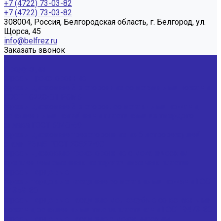
+7 (4722) 73-03-82
+7 (4722) 73-03-82
308004, Россия, Белгородская область, г. Белгород, ул.
Щорса, 45
info@belfrez.ru
Заказать звонок
...
Продукция
Фрезы трехсторонние
Фрезы дисковые 3-х сторонние со вставными ножами
ГОСТ 16228-81 Р6М5
Фрезы дисковые 3-х сторон. со вставными ножами,
оснащенными напайными пластинами из твердого
сплава ГОСТ 5348-69
Фрезы дисковые трехсторонние из быстрорежущей
стали Р6М5 ГОСТ 28527-90
Фрезы дисковые трехсторонние с механическим
креплением сменных неперетачиваемых пластин
Фрезы торцовые
Фрезы торцовые насадные со вставными ножами ГОСТ
24359-80
Фрезы торцовые насадные мелкозубые со вставными
ножами, оснащенными тв.спл.пластинами ГОСТ 9473-80
Фрезы торцовые насадные с механическим