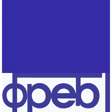
Услуги
Механическая обработка
Резьбошлифование
Заточка металлорежущего инструмента
Шлифование валов
Термообработка изделий из стали
Оксидирование
Реставрация обечаек и матриц
О заводе
Информация о заводе
Документы
Дилерам
Новости
Вакансии
Контакты