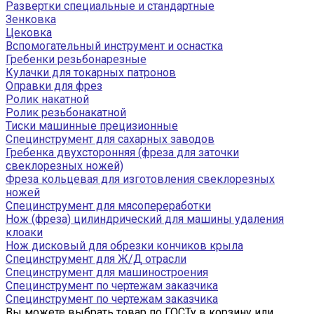
Развертки специальные и стандартные
Зенковка
Цековка
Вспомогательный инструмент и оснастка
Гребенки резьбонарезные
Кулачки для токарных патронов
Оправки для фрез
Ролик накатной
Ролик резьбонакатной
Тиски машинные прецизионные
Специнструмент для сахарных заводов
Гребенка двухсторонняя (фреза для заточки
свеклорезных ножей)
Фреза кольцевая для изготовления свеклорезных
ножей
Специнструмент для мясопереработки
Нож (фреза) цилиндрический для машины удаления
клоаки
Нож дисковый для обрезки кончиков крыла
Специнструмент для Ж/Д отрасли
Специнструмент для машиностроения
Специнструмент по чертежам заказчика
Специнструмент по чертежам заказчика
Вы можете выбрать товар по ГОСТу в корзину или