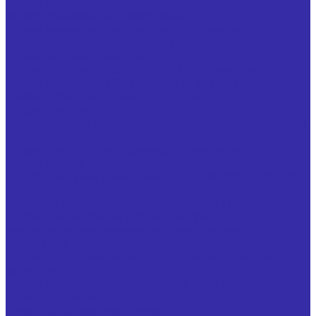
Фрезы концевые с многогранными
неперетачиваемыми пластинами
Фрезы концевые пазовые с многогранными
неперетачиваемыми пластинами
Фрезы отрезные, пазовые
Фрезы отрезные ГОСТ 2679-2014 из стали Р6М5
Фрезы прорезные ГОСТ 2679-2014 из стали Р6М5
Фрезы дисковые пазовые ГОСТ 3964-69
Фрезы угловые
Фрезы угловые двусторонние из быстрорежущей стали
ГОСТ 50181-92
Фрезы угловые двусторонние специальные
Фрезы прочие
Иглофрезы цилиндрические ТУ 25.73.40-006-24939555-
2020
Фрезы типа &quot;ласточкин хвост&quot; ГОСТ 52967
Фрезы для обработки т-образных пазов с
цилиндрическим (коническим) хвостовиком ГОСТ Р
53004-2008
Фрезы крупногабаритные для обработки цветных
металлов
Фрезы насадные цилиндрические ГОСТ 29092
Фрезы шпоночные
Фреза резьбовая гребенчатая