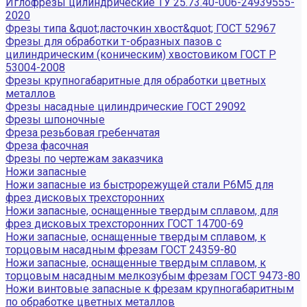
Иглофрезы цилиндрические ТУ 25.73.40-006-24939555-
2020
Фрезы типа &quot;ласточкин хвост&quot; ГОСТ 52967
Фрезы для обработки т-образных пазов с
цилиндрическим (коническим) хвостовиком ГОСТ Р
53004-2008
Фрезы крупногабаритные для обработки цветных
металлов
Фрезы насадные цилиндрические ГОСТ 29092
Фрезы шпоночные
Фреза резьбовая гребенчатая
Фреза фасочная
Фрезы по чертежам заказчика
Ножи запасные
Ножи запасные из быстрорежущей стали Р6М5 для
фрез дисковых трехсторонних
Ножи запасные, оснащенные твердым сплавом, для
фрез дисковых трехсторонних ГОСТ 14700-69
Ножи запасные, оснащенные твердым сплавом, к
торцовым насадным фрезам ГОСТ 24359-80
Ножи запасные, оснащенные твердым сплавом, к
торцовым насадным мелкозубым фрезам ГОСТ 9473-80
Ножи винтовые запасные к фрезам крупногабаритным
по обработке цветных металлов