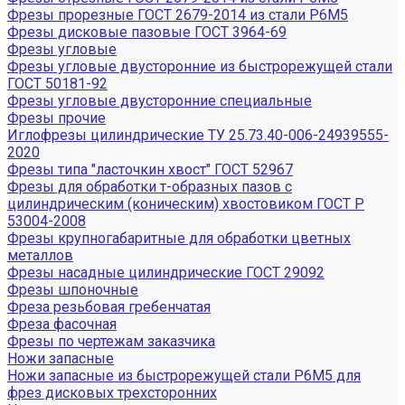
Фрезы прорезные ГОСТ 2679-2014 из стали Р6М5
Фрезы дисковые пазовые ГОСТ 3964-69
Фрезы угловые
Фрезы угловые двусторонние из быстрорежущей стали
ГОСТ 50181-92
Фрезы угловые двусторонние специальные
Фрезы прочие
Иглофрезы цилиндрические ТУ 25.73.40-006-24939555-
2020
Фрезы типа "ласточкин хвост" ГОСТ 52967
Фрезы для обработки т-образных пазов с
цилиндрическим (коническим) хвостовиком ГОСТ Р
53004-2008
Фрезы крупногабаритные для обработки цветных
металлов
Фрезы насадные цилиндрические ГОСТ 29092
Фрезы шпоночные
Фреза резьбовая гребенчатая
Фреза фасочная
Фрезы по чертежам заказчика
Ножи запасные
Ножи запасные из быстрорежущей стали Р6М5 для
фрез дисковых трехсторонних