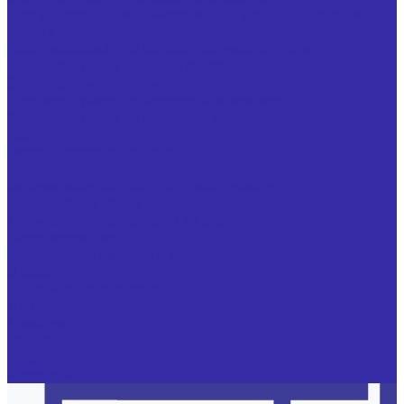
Нож (фреза) цилиндрический для машины удаления
клоаки
Нож дисковый для обрезки кончиков крыла
Специнструмент для Ж/Д отрасли
Специнструмент для машиностроения
Специнструмент по чертежам заказчика
Специнструмент по чертежам заказчика
Услуги
Механическая обработка
Резьбошлифование
Заточка металлорежущего инструмента
Шлифование валов
Термообработка изделий из стали
Оксидирование
Реставрация обечаек и матриц
О заводе
Информация о заводе
Документы
Дилерам
Новости
Вакансии
Контакты