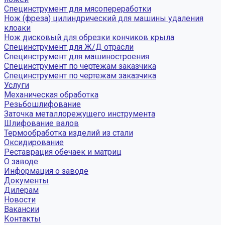
Специнструмент для мясопереработки
Нож (фреза) цилиндрический для машины удаления
клоаки
Нож дисковый для обрезки кончиков крыла
Специнструмент для Ж/Д отрасли
Специнструмент для машиностроения
Специнструмент по чертежам заказчика
Специнструмент по чертежам заказчика
Услуги
Механическая обработка
Резьбошлифование
Заточка металлорежущего инструмента
Шлифование валов
Термообработка изделий из стали
Оксидирование
Реставрация обечаек и матриц
О заводе
Информация о заводе
Документы
Дилерам
Новости
Вакансии
Контакты