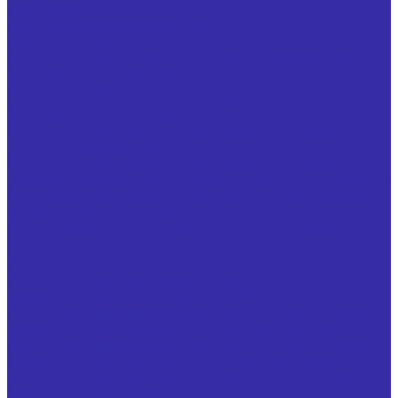
Фреза фасочная
Фрезы по чертежам заказчика
Ножи запасные
Ножи запасные из быстрорежущей стали Р6М5 для
фрез дисковых трехсторонних
Ножи запасные, оснащенные твердым сплавом, для
фрез дисковых трехсторонних ГОСТ 14700-69
Ножи запасные, оснащенные твердым сплавом, к
торцовым насадным фрезам ГОСТ 24359-80
Ножи запасные, оснащенные твердым сплавом, к
торцовым насадным мелкозубым фрезам ГОСТ 9473-80
Ножи винтовые запасные к фрезам крупногабаритным
по обработке цветных металлов
Ножи плоские для листовых ножниц ГОСТ 25306
Ножи по чертежам заказчика
Резцы
Резцы с напайными твердосплавными пластинами из
твердого сплава отрезные ГОСТ 18884-73
Резцы с напайными твердосплавными пластинами из
твердого сплава проходные отогнутые ГОСТ 18877-73
Резцы с напайными твердосплавными пластинами из
твердого сплава проходные прямые ГОСТ 18878-73
Резцы с напайными твердосплавными пластинами из