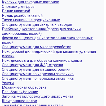
Кулачки для токарных патронов
Оправки для фрез
Ролик накатной
Ролик резьбонакатной
Тиски машинные прецизионные
Специнструмент для сахарных заводов
Гребенка двухсторонняя (фреза для заточки
свеклорезных ножей)
Фреза кольцевая для изготовления свеклорезных
ножей
Специнструмент для мясопереработки
Нож (фреза) цилиндрический для машины удаления
клоаки
Нож дисковый для обрезки кончиков крыла
Специнструмент для Ж/Д отрасли
Специнструмент для машиностроения
Специнструмент по чертежам заказчика
Специнструмент по чертежам заказчика
Услуги
Механическая обработка
Резьбошлифование
Заточка металлорежущего инструмента
Шлифование валов
Термообработка изделий из стали