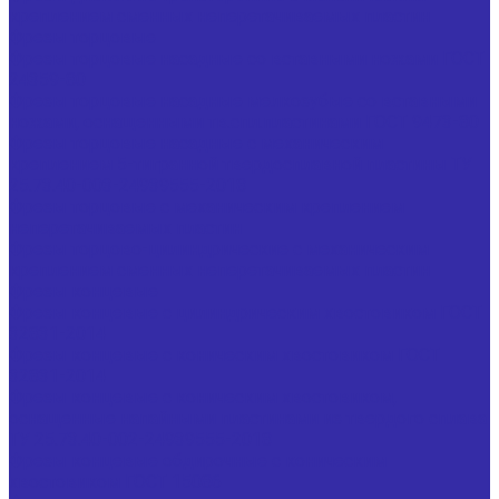
креплением сменных неперетачиваемых пластин
Фрезы торцовые
Фрезы торцовые насадные со вставными ножами ГОСТ
24359-80
Фрезы торцовые насадные мелкозубые со вставными
ножами, оснащенными тв.спл.пластинами ГОСТ 9473-80
Фрезы торцовые насадные с механическим
креплением 5-тигранной твердосплавной пластины ТУ
25.73.40-003-24939555-2018
Фрезы торцовые с механическим креплением
неперетачиваемых пластин
Фрезы торцово-цилиндрические с механическим
креплением сменных неперетачиваемых пластин
Фрезы концевые
Фрезы концевые с цилиндрическим хвостовиком ГОСТ
32831-2014
Фрезы концевые с коническим хвостовиком ГОСТ
32831-2014
Фрезы концевые с коническим хвостовиком,
оснащенные напайными пластинами из твердого сплава
ТУ 25.73.40-002-24939555-2018
Фрезы концевые обдирочные с коническим
хвостовиком ГОСТ 15086