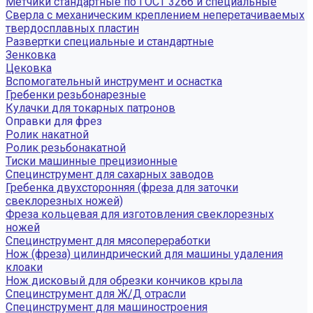
Метчики стандартные по ГОСТ 3266 и специальные
Сверла с механическим креплением неперетачиваемых
твердосплавных пластин
Развертки специальные и стандартные
Зенковка
Цековка
Вспомогательный инструмент и оснастка
Гребенки резьбонарезные
Кулачки для токарных патронов
Оправки для фрез
Ролик накатной
Ролик резьбонакатной
Тиски машинные прецизионные
Специнструмент для сахарных заводов
Гребенка двухсторонняя (фреза для заточки
свеклорезных ножей)
Фреза кольцевая для изготовления свеклорезных
ножей
Специнструмент для мясопереработки
Нож (фреза) цилиндрический для машины удаления
клоаки
Нож дисковый для обрезки кончиков крыла
Специнструмент для Ж/Д отрасли
Специнструмент для машиностроения