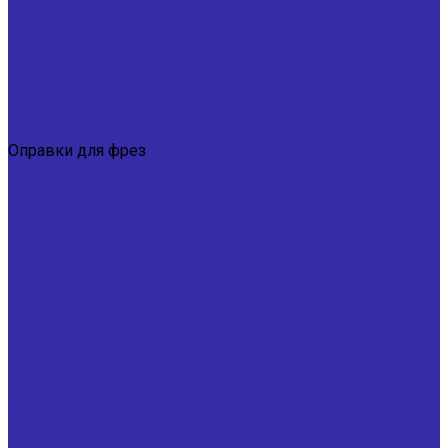
резьбы
Зенкеры стандартные по ГОСТ 12489 и специальные
Плашки ГОСТ 9740
Метчики стандартные по ГОСТ 3266 и специальные
Вспомогательный инструмент и оснастка
Гребенки резьбонарезные
Кулачки для токарных патронов
Оправки для фрез
Специнструмент для сахарных заводов
Гребенка двухсторонняя (фреза для заточки
свеклорезных ножей)
Фреза кольцевая для изготовления свеклорезных
ножей
Специнструмент для мясопереработки
Нож (фреза) цилиндрический для машины удаления
клоаки
Нож дисковый для обрезки кончиков крыла
Специнструмент для Ж/Д отрасли
Специнструмент для машиностроения
Специнструмент по чертежам заказчика
Специнструмент по чертежам заказчика
Услуги
Механическая обработка