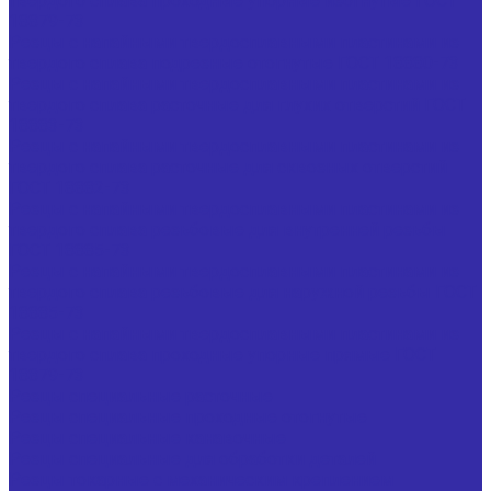
твердого сплава проходные упорные изогнутые ГОСТ
18879-73
Резцы с напайными твердосплавными пластинами из
твердого сплава подрезные отогнутые ГОСТ 18880-73
Резцы с напайными твердосплавными пластинами из
твердого сплава расточные для глухих отверстий ГОСТ
18883-73
Резцы с напайными твердосплавными пластинами из
твердого сплава расточные для сквозных отверстий
ГОСТ 18882-73
Резцы с напайными твердосплавными пластинами из
твердого сплава резьбовые для внутренней резьбы
ГОСТ 18885-73
Резцы с напайными твердосплавными пластинами из
твердого сплава резьбовые для наружной резьбы ГОСТ
18885-73
Резцы с напайными твердосплавными пластинами из
твердого сплава проходные упорные прямые ГОСТ
18879-73
Резцы специальные расточные
Резцы специальные проходные отогнутые
Резцы специальные канавочные
Резцы специальные для обработки деталей
Резцы токарные с механическим креплением