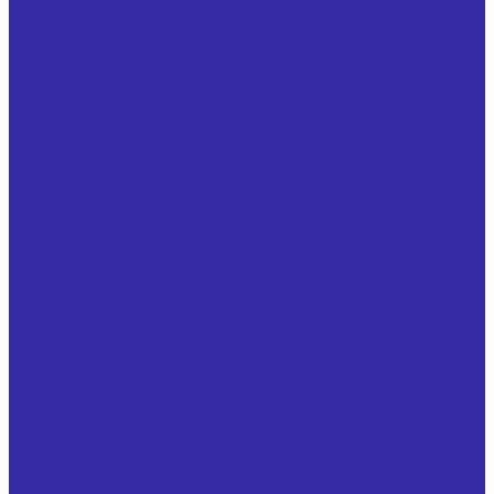
Резьбошлифование
Заточка металлорежущего инструмента
Шлифование валов
Термообработка изделий из стали
Оксидирование
Реставрация обечаек и матриц
О заводе
Информация о заводе
Документы
Дилерам
Новости
Вакансии
Контакты
...
Продукция
Фрезы трехсторонние
Фрезы дисковые 3-х сторонние со вставными ножами
ГОСТ 16228-81 Р6М5
Фрезы дисковые 3-х сторон. со вставными ножами,
оснащенными напайными пластинами из твердого
сплава ГОСТ 5348-69
Фрезы дисковые трехсторонние из быстрорежущей
стали Р6М5 ГОСТ 28527-90
Фрезы дисковые трехсторонние с механическим