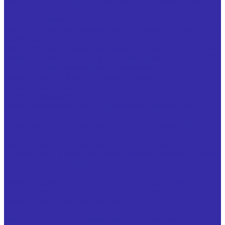
Фрезы дисковые трехсторонние из быстрорежущей
стали Р6М5 ГОСТ 28527-90
Фрезы торцовые
Фрезы торцовые насадные со вставными ножами ГОСТ
24359-80
Фрезы торцовые насадные мелкозубые со вставными
ножами, оснащенными тв.спл.пластинами ГОСТ 9473-80
Фрезы торцовые насадные с механическим
креплением 5-тигранной твердосплавной пластины ТУ
25.73.40-003-24939555-2018
Фрезы концевые
Фрезы концевые с цилиндрическим хвостовиком ГОСТ
32831-2014
Фрезы концевые с коническим хвостовиком ГОСТ
32831-2014
Фрезы концевые с коническим хвостовиком,
оснащенные напайными пластинами из твердого сплава
ТУ 25.73.40-002-24939555-2018
Фрезы отрезные, пазовые
Фрезы отрезные ГОСТ 2679-2014 из стали Р6М5
Фрезы прорезные ГОСТ 2679-2014 из стали Р6М5
Фрезы дисковые пазовые ГОСТ 3964-69
Фрезы угловые
Фрезы угловые двусторонние из быстрорежущей стали