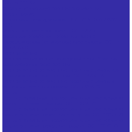
ГОСТ 50181-92
Фрезы угловые двусторонние специальные
Фрезы прочие
Иглофрезы цилиндрические ТУ 25.73.40-006-24939555-
2020
Фрезы типа "ласточкин хвост" ГОСТ 52967
Фрезы для обработки т-образных пазов с
цилиндрическим (коническим) хвостовиком ГОСТ Р
53004-2008
Ножи запасные
Ножи запасные из быстрорежущей стали Р6М5 для
фрез дисковых трехсторонних
Ножи запасные, оснащенные твердым сплавом, для
фрез дисковых трехсторонних ГОСТ 14700-69
Ножи запасные, оснащенные твердым сплавом, к
торцовым насадным фрезам ГОСТ 24359-80
Резцы
Резцы с напайными твердосплавными пластинами из
твердого сплава отрезные ГОСТ 18884-73
Резцы с напайными твердосплавными пластинами из
твердого сплава проходные отогнутые ГОСТ 18877-73
Резцы с напайными твердосплавными пластинами из
твердого сплава проходные прямые ГОСТ 18878-73
Инструмент для обработки отверстий и нарезания