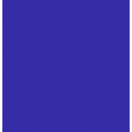
твердосплавной неперетачиваемой пластины
Инструмент для обработки отверстий и нарезания
резьбы
Зенкеры стандартные по ГОСТ 12489 и специальные
Плашки ГОСТ 9740
Метчики стандартные по ГОСТ 3266 и специальные
Сверла с механическим креплением неперетачиваемых
твердосплавных пластин
Развертки специальные и стандартные
Зенковка
Цековка
Вспомогательный инструмент и оснастка
Гребенки резьбонарезные
Кулачки для токарных патронов
Оправки для фрез
Ролик накатной
Ролик резьбонакатной
Тиски машинные прецизионные
Специнструмент для сахарных заводов
Гребенка двухсторонняя (фреза для заточки
свеклорезных ножей)
Фреза кольцевая для изготовления свеклорезных
ножей
Специнструмент для мясопереработки