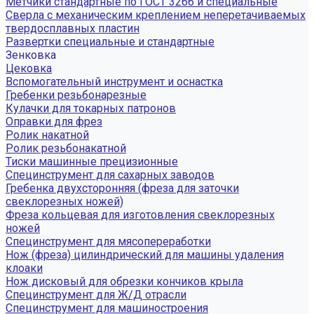
Метчики стандартные по ГОСТ 3266 и специальные
Сверла с механическим креплением неперетачиваемых
твердосплавных пластин
Развертки специальные и стандартные
Зенковка
Цековка
Вспомогательный инструмент и оснастка
Гребенки резьбонарезные
Кулачки для токарных патронов
Оправки для фрез
Ролик накатной
Ролик резьбонакатной
Тиски машинные прецизионные
Специнструмент для сахарных заводов
Гребенка двухсторонняя (фреза для заточки
свеклорезных ножей)
Фреза кольцевая для изготовления свеклорезных
ножей
Специнструмент для мясопереработки
Нож (фреза) цилиндрический для машины удаления
клоаки
Нож дисковый для обрезки кончиков крыла
Специнструмент для Ж/Д отрасли
Специнструмент для машиностроения