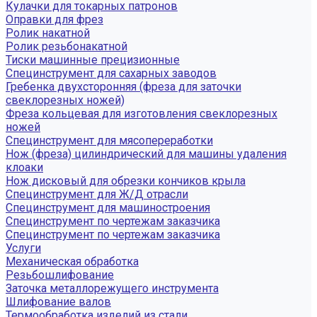
Кулачки для токарных патронов
Оправки для фрез
Ролик накатной
Ролик резьбонакатной
Тиски машинные прецизионные
Специнструмент для сахарных заводов
Гребенка двухсторонняя (фреза для заточки
свеклорезных ножей)
Фреза кольцевая для изготовления свеклорезных
ножей
Специнструмент для мясопереработки
Нож (фреза) цилиндрический для машины удаления
клоаки
Нож дисковый для обрезки кончиков крыла
Специнструмент для Ж/Д отрасли
Специнструмент для машиностроения
Специнструмент по чертежам заказчика
Специнструмент по чертежам заказчика
Услуги
Механическая обработка
Резьбошлифование
Заточка металлорежущего инструмента
Шлифование валов
Термообработка изделий из стали