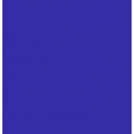
резьбы
Зенкеры стандартные по ГОСТ 12489 и специальные
Плашки ГОСТ 9740
Метчики стандартные по ГОСТ 3266 и специальные
Вспомогательный инструмент и оснастка
Гребенки резьбонарезные
Кулачки для токарных патронов
Оправки для фрез
Специнструмент для сахарных заводов
Гребенка двухсторонняя (фреза для заточки
свеклорезных ножей)
Фреза кольцевая для изготовления свеклорезных
ножей
Специнструмент для мясопереработки
Нож (фреза) цилиндрический для машины удаления
клоаки
Нож дисковый для обрезки кончиков крыла
Специнструмент для Ж/Д отрасли
Специнструмент для машиностроения
Специнструмент по чертежам заказчика
Специнструмент по чертежам заказчика
Услуги
Механическая обработка