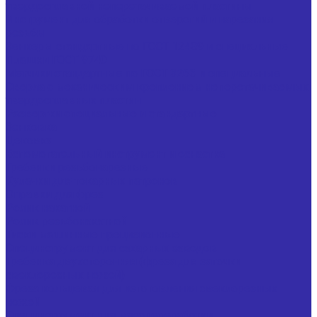
твердосплавной неперетачиваемой пластины
Инструмент для обработки отверстий и нарезания
резьбы
Зенкеры стандартные по ГОСТ 12489 и специальные
Плашки ГОСТ 9740
Метчики стандартные по ГОСТ 3266 и специальные
Сверла с механическим креплением неперетачиваемых
твердосплавных пластин
Развертки специальные и стандартные
Зенковка
Цековка
Вспомогательный инструмент и оснастка
Гребенки резьбонарезные
Кулачки для токарных патронов
Оправки для фрез
Ролик накатной
Ролик резьбонакатной
Тиски машинные прецизионные
Специнструмент для сахарных заводов
Гребенка двухсторонняя (фреза для заточки
свеклорезных ножей)
Фреза кольцевая для изготовления свеклорезных
ножей
Специнструмент для мясопереработки