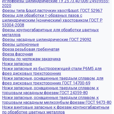
Иглофрезы цилиндрические ТУ 25.73.40-006-24939555-
2020
Фрезы типа &quot;ласточкин хвост&quot; ГОСТ 52967
Фрезы для обработки т-образных пазов с
цилиндрическим (коническим) хвостовиком ГОСТ Р
53004-2008
Фрезы крупногабаритные для обработки цветных
металлов
Фрезы насадные цилиндрические ГОСТ 29092
Фрезы шпоночные
Фреза резьбовая гребенчатая
Фреза фасочная
Фрезы по чертежам заказчика
Ножи запасные
Ножи запасные из быстрорежущей стали Р6М5 для
фрез дисковых трехсторонних
Ножи запасные, оснащенные твердым сплавом, для
фрез дисковых трехсторонних ГОСТ 14700-69
Ножи запасные, оснащенные твердым сплавом, к
торцовым насадным фрезам ГОСТ 24359-80
Ножи запасные, оснащенные твердым сплавом, к
торцовым насадным мелкозубым фрезам ГОСТ 9473-80
Ножи винтовые запасные к фрезам крупногабаритным
по обработке цветных металлов