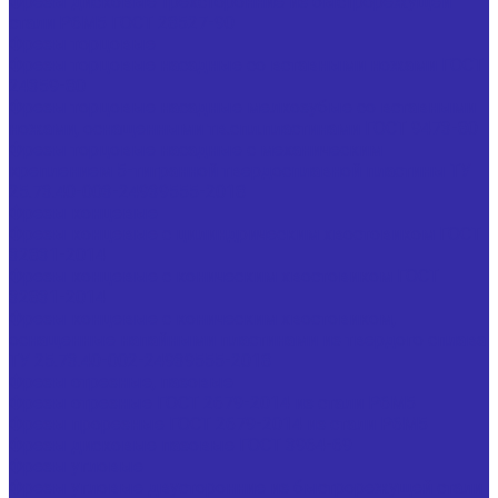
Фрезы дисковые трехсторонние из быстрорежущей
стали Р6М5 ГОСТ 28527-90
Фрезы торцовые
Фрезы торцовые насадные со вставными ножами ГОСТ
24359-80
Фрезы торцовые насадные мелкозубые со вставными
ножами, оснащенными тв.спл.пластинами ГОСТ 9473-80
Фрезы торцовые насадные с механическим
креплением 5-тигранной твердосплавной пластины ТУ
25.73.40-003-24939555-2018
Фрезы концевые
Фрезы концевые с цилиндрическим хвостовиком ГОСТ
32831-2014
Фрезы концевые с коническим хвостовиком ГОСТ
32831-2014
Фрезы концевые с коническим хвостовиком,
оснащенные напайными пластинами из твердого сплава
ТУ 25.73.40-002-24939555-2018
Фрезы отрезные, пазовые
Фрезы отрезные ГОСТ 2679-2014 из стали Р6М5
Фрезы прорезные ГОСТ 2679-2014 из стали Р6М5
Фрезы дисковые пазовые ГОСТ 3964-69
Фрезы угловые
Фрезы угловые двусторонние из быстрорежущей стали