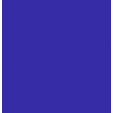
Фрезы концевые с многогранными
неперетачиваемыми пластинами
Фрезы концевые пазовые с многогранными
неперетачиваемыми пластинами
Фрезы отрезные, пазовые
Фрезы отрезные ГОСТ 2679-2014 из стали Р6М5
Фрезы прорезные ГОСТ 2679-2014 из стали Р6М5
Фрезы дисковые пазовые ГОСТ 3964-69
Фрезы угловые
Фрезы угловые двусторонние из быстрорежущей стали
ГОСТ 50181-92
Фрезы угловые двусторонние специальные
Фрезы прочие
Иглофрезы цилиндрические ТУ 25.73.40-006-24939555-
2020
Фрезы типа &quot;ласточкин хвост&quot; ГОСТ 52967
Фрезы для обработки т-образных пазов с
цилиндрическим (коническим) хвостовиком ГОСТ Р
53004-2008
Фрезы крупногабаритные для обработки цветных
металлов
Фрезы насадные цилиндрические ГОСТ 29092
Фрезы шпоночные
Фреза резьбовая гребенчатая