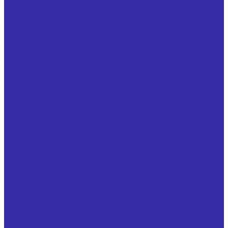
Резьбошлифование
Заточка металлорежущего инструмента
Шлифование валов
Термообработка изделий из стали
Оксидирование
Реставрация обечаек и матриц
О заводе
Информация о заводе
Документы
Дилерам
Новости
Вакансии
Контакты
...
Продукция
Фрезы трехсторонние
Фрезы дисковые 3-х сторонние со вставными ножами
ГОСТ 16228-81 Р6М5
Фрезы дисковые 3-х сторон. со вставными ножами,
оснащенными напайными пластинами из твердого
сплава ГОСТ 5348-69
Фрезы дисковые трехсторонние из быстрорежущей
стали Р6М5 ГОСТ 28527-90
Фрезы дисковые трехсторонние с механическим