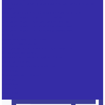
Нож (фреза) цилиндрический для машины удаления
клоаки
Нож дисковый для обрезки кончиков крыла
Специнструмент для Ж/Д отрасли
Специнструмент для машиностроения
Специнструмент по чертежам заказчика
Специнструмент по чертежам заказчика
Услуги
Механическая обработка
Резьбошлифование
Заточка металлорежущего инструмента
Шлифование валов
Термообработка изделий из стали
Оксидирование
Реставрация обечаек и матриц
О заводе
Информация о заводе
Документы
Дилерам
Новости
Вакансии
Контакты