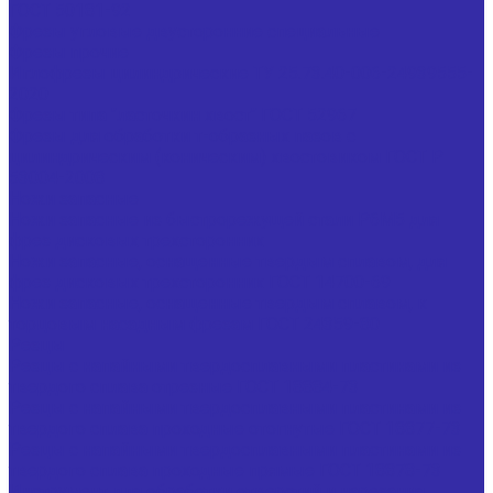
ГОСТ 50181-92
Фрезы угловые двусторонние специальные
Фрезы прочие
Иглофрезы цилиндрические ТУ 25.73.40-006-24939555-
2020
Фрезы типа "ласточкин хвост" ГОСТ 52967
Фрезы для обработки т-образных пазов с
цилиндрическим (коническим) хвостовиком ГОСТ Р
53004-2008
Ножи запасные
Ножи запасные из быстрорежущей стали Р6М5 для
фрез дисковых трехсторонних
Ножи запасные, оснащенные твердым сплавом, для
фрез дисковых трехсторонних ГОСТ 14700-69
Ножи запасные, оснащенные твердым сплавом, к
торцовым насадным фрезам ГОСТ 24359-80
Резцы
Резцы с напайными твердосплавными пластинами из
твердого сплава отрезные ГОСТ 18884-73
Резцы с напайными твердосплавными пластинами из
твердого сплава проходные отогнутые ГОСТ 18877-73
Резцы с напайными твердосплавными пластинами из
твердого сплава проходные прямые ГОСТ 18878-73
Инструмент для обработки отверстий и нарезания