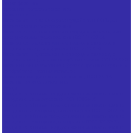
Фреза фасочная
Фрезы по чертежам заказчика
Ножи запасные
Ножи запасные из быстрорежущей стали Р6М5 для
фрез дисковых трехсторонних
Ножи запасные, оснащенные твердым сплавом, для
фрез дисковых трехсторонних ГОСТ 14700-69
Ножи запасные, оснащенные твердым сплавом, к
торцовым насадным фрезам ГОСТ 24359-80
Ножи запасные, оснащенные твердым сплавом, к
торцовым насадным мелкозубым фрезам ГОСТ 9473-80
Ножи винтовые запасные к фрезам крупногабаритным
по обработке цветных металлов
Ножи плоские для листовых ножниц ГОСТ 25306
Ножи по чертежам заказчика
Резцы
Резцы с напайными твердосплавными пластинами из
твердого сплава отрезные ГОСТ 18884-73
Резцы с напайными твердосплавными пластинами из
твердого сплава проходные отогнутые ГОСТ 18877-73
Резцы с напайными твердосплавными пластинами из
твердого сплава проходные прямые ГОСТ 18878-73
Резцы с напайными твердосплавными пластинами из