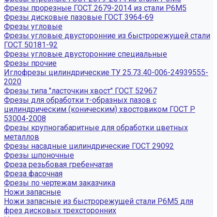
Фрезы прорезные ГОСТ 2679-2014 из стали Р6М5
Фрезы дисковые пазовые ГОСТ 3964-69
Фрезы угловые
Фрезы угловые двусторонние из быстрорежущей стали
ГОСТ 50181-92
Фрезы угловые двусторонние специальные
Фрезы прочие
Иглофрезы цилиндрические ТУ 25.73.40-006-24939555-
2020
Фрезы типа "ласточкин хвост" ГОСТ 52967
Фрезы для обработки т-образных пазов с
цилиндрическим (коническим) хвостовиком ГОСТ Р
53004-2008
Фрезы крупногабаритные для обработки цветных
металлов
Фрезы насадные цилиндрические ГОСТ 29092
Фрезы шпоночные
Фреза резьбовая гребенчатая
Фреза фасочная
Фрезы по чертежам заказчика
Ножи запасные
Ножи запасные из быстрорежущей стали Р6М5 для
фрез дисковых трехсторонних