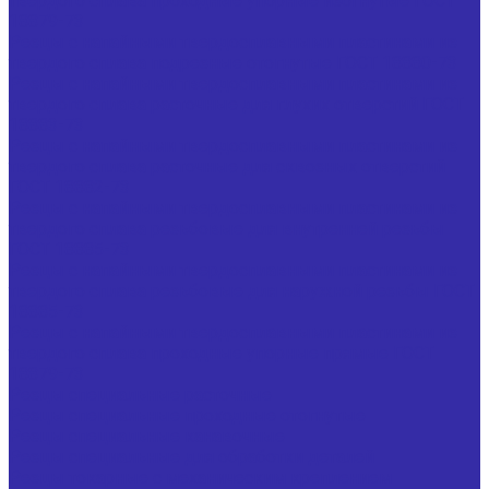
твердого сплава проходные упорные изогнутые ГОСТ
18879-73
Резцы с напайными твердосплавными пластинами из
твердого сплава подрезные отогнутые ГОСТ 18880-73
Резцы с напайными твердосплавными пластинами из
твердого сплава расточные для глухих отверстий ГОСТ
18883-73
Резцы с напайными твердосплавными пластинами из
твердого сплава расточные для сквозных отверстий
ГОСТ 18882-73
Резцы с напайными твердосплавными пластинами из
твердого сплава резьбовые для внутренней резьбы
ГОСТ 18885-73
Резцы с напайными твердосплавными пластинами из
твердого сплава резьбовые для наружной резьбы ГОСТ
18885-73
Резцы с напайными твердосплавными пластинами из
твердого сплава проходные упорные прямые ГОСТ
18879-73
Резцы специальные расточные
Резцы специальные проходные отогнутые
Резцы специальные канавочные
Резцы специальные для обработки деталей
Резцы токарные с механическим креплением