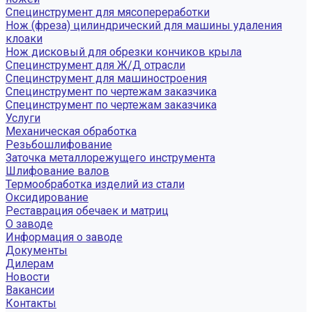
Специнструмент для мясопереработки
Нож (фреза) цилиндрический для машины удаления
клоаки
Нож дисковый для обрезки кончиков крыла
Специнструмент для Ж/Д отрасли
Специнструмент для машиностроения
Специнструмент по чертежам заказчика
Специнструмент по чертежам заказчика
Услуги
Механическая обработка
Резьбошлифование
Заточка металлорежущего инструмента
Шлифование валов
Термообработка изделий из стали
Оксидирование
Реставрация обечаек и матриц
О заводе
Информация о заводе
Документы
Дилерам
Новости
Вакансии
Контакты