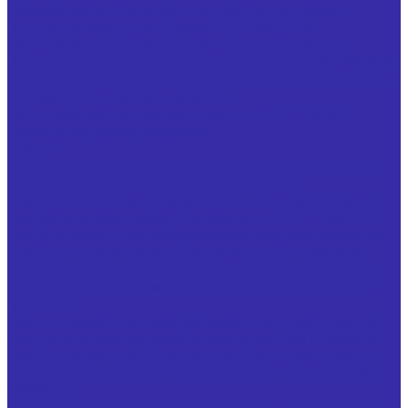
Ножи запасные, оснащенные твердым сплавом, к
торцовым насадным фрезам ГОСТ 24359-80
Ножи запасные, оснащенные твердым сплавом, к
торцовым насадным мелкозубым фрезам ГОСТ 9473-80
Ножи винтовые запасные к фрезам крупногабаритным
по обработке цветных металлов
Ножи плоские для листовых ножниц ГОСТ 25306
Ножи по чертежам заказчика
Резцы
Резцы с напайными твердосплавными пластинами из
твердого сплава отрезные ГОСТ 18884-73
Резцы с напайными твердосплавными пластинами из
твердого сплава проходные отогнутые ГОСТ 18877-73
Резцы с напайными твердосплавными пластинами из
твердого сплава проходные прямые ГОСТ 18878-73
Резцы с напайными твердосплавными пластинами из
твердого сплава проходные упорные изогнутые ГОСТ
18879-73
Резцы с напайными твердосплавными пластинами из
твердого сплава подрезные отогнутые ГОСТ 18880-73
Резцы с напайными твердосплавными пластинами из
твердого сплава расточные для глухих отверстий ГОСТ
18883-73