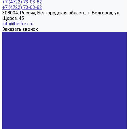
+7 (4722) 73-03-82
+7 (4722) 73-03-82
308004, Россия, Белгородская область, г. Белгород, ул.
Щорса, 45
info@belfrez.ru
Заказать звонок
...
Продукция
Фрезы трехсторонние
Фрезы дисковые 3-х сторонние со вставными ножами
ГОСТ 16228-81 Р6М5
Фрезы дисковые 3-х сторон. со вставными ножами,
оснащенными напайными пластинами из твердого
сплава ГОСТ 5348-69
Фрезы дисковые трехсторонние из быстрорежущей
стали Р6М5 ГОСТ 28527-90
Фрезы дисковые трехсторонние с механическим
креплением сменных неперетачиваемых пластин
Фрезы торцовые
Фрезы торцовые насадные со вставными ножами ГОСТ
24359-80
Фрезы торцовые насадные мелкозубые со вставными
ножами, оснащенными тв.спл.пластинами ГОСТ 9473-80
Фрезы торцовые насадные с механическим