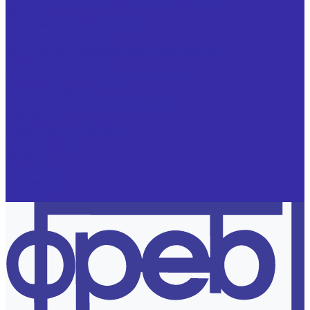
Услуги
Механическая обработка
Резьбошлифование
Заточка металлорежущего инструмента
Шлифование валов
Термообработка изделий из стали
Оксидирование
Реставрация обечаек и матриц
О заводе
Информация о заводе
Документы
Дилерам
Новости
Вакансии
Контакты