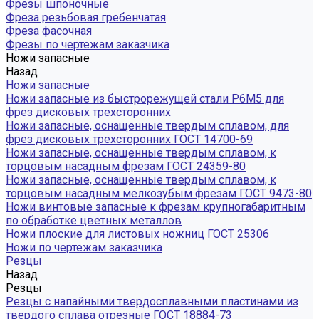
Фрезы шпоночные
Фреза резьбовая гребенчатая
Фреза фасочная
Фрезы по чертежам заказчика
Ножи запасные
Назад
Ножи запасные
Ножи запасные из быстрорежущей стали Р6М5 для
фрез дисковых трехсторонних
Ножи запасные, оснащенные твердым сплавом, для
фрез дисковых трехсторонних ГОСТ 14700-69
Ножи запасные, оснащенные твердым сплавом, к
торцовым насадным фрезам ГОСТ 24359-80
Ножи запасные, оснащенные твердым сплавом, к
торцовым насадным мелкозубым фрезам ГОСТ 9473-80
Ножи винтовые запасные к фрезам крупногабаритным
по обработке цветных металлов
Ножи плоские для листовых ножниц ГОСТ 25306
Ножи по чертежам заказчика
Резцы
Назад
Резцы
Резцы с напайными твердосплавными пластинами из
твердого сплава отрезные ГОСТ 18884-73