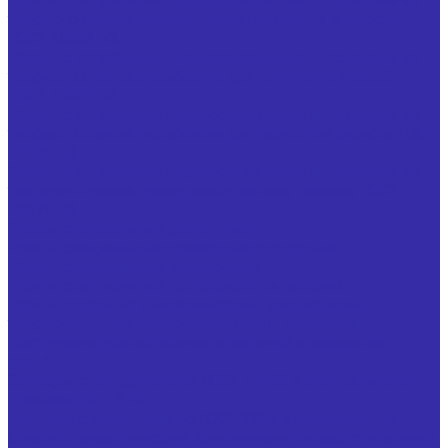
Резцы с напайными твердосплавными пластинами из
твердого сплава расточные для сквозных отверстий
ГОСТ 18882-73
Резцы с напайными твердосплавными пластинами из
твердого сплава резьбовые для внутренней резьбы
ГОСТ 18885-73
Резцы с напайными твердосплавными пластинами из
твердого сплава резьбовые для наружной резьбы ГОСТ
18885-73
Резцы с напайными твердосплавными пластинами из
твердого сплава проходные упорные прямые ГОСТ
18879-73
Резцы специальные расточные
Резцы специальные проходные отогнутые
Резцы специальные канавочные
Резцы специальные для обработки деталей
Резцы токарные с механическим креплением
твердосплавной неперетачиваемой пластины
Инструмент для обработки отверстий и нарезания
резьбы
Зенкеры стандартные по ГОСТ 12489 и специальные
Плашки ГОСТ 9740
Метчики стандартные по ГОСТ 3266 и специальные
Сверла с механическим креплением неперетачиваемых