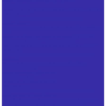
Фрезы дисковые пазовые ГОСТ 3964-69
Фрезы угловые
Фрезы угловые двусторонние из быстрорежущей стали
ГОСТ 50181-92
Фрезы угловые двусторонние специальные
Фрезы прочие
Иглофрезы цилиндрические ТУ 25.73.40-006-24939555-
2020
Фрезы типа &quot;ласточкин хвост&quot; ГОСТ 52967
Фрезы для обработки т-образных пазов с
цилиндрическим (коническим) хвостовиком ГОСТ Р
53004-2008
Фрезы крупногабаритные для обработки цветных
металлов
Фрезы насадные цилиндрические ГОСТ 29092
Фрезы шпоночные
Фреза резьбовая гребенчатая
Фреза фасочная
Фрезы по чертежам заказчика
Ножи запасные
Ножи запасные из быстрорежущей стали Р6М5 для
фрез дисковых трехсторонних
Ножи запасные, оснащенные твердым сплавом, для
фрез дисковых трехсторонних ГОСТ 14700-69