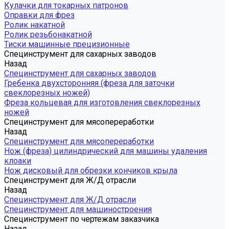
Кулачки для токарных патронов
Оправки для фрез
Ролик накатной
Ролик резьбонакатной
Тиски машинные прецизионные
Специнструмент для сахарных заводов
Назад
Специнструмент для сахарных заводов
Гребенка двухсторонняя (фреза для заточки
свеклорезных ножей)
Фреза кольцевая для изготовления свеклорезных
ножей
Специнструмент для мясопереработки
Назад
Специнструмент для мясопереработки
Нож (фреза) цилиндрический для машины удаления
клоаки
Нож дисковый для обрезки кончиков крыла
Специнструмент для Ж/Д отрасли
Назад
Специнструмент для Ж/Д отрасли
Специнструмент для машиностроения
Специнструмент по чертежам заказчика
Назад