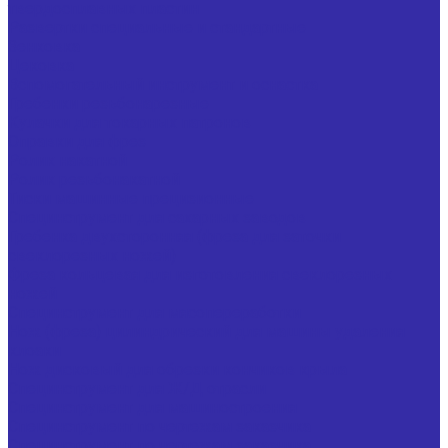
твердосплавных пластин
Развертки специальные и стандартные
Зенковка
Цековка
Вспомогательный инструмент и оснастка
Гребенки резьбонарезные
Кулачки для токарных патронов
Оправки для фрез
Ролик накатной
Ролик резьбонакатной
Тиски машинные прецизионные
Специнструмент для сахарных заводов
Гребенка двухсторонняя (фреза для заточки
свеклорезных ножей)
Фреза кольцевая для изготовления свеклорезных
ножей
Специнструмент для мясопереработки
Нож (фреза) цилиндрический для машины удаления
клоаки
Нож дисковый для обрезки кончиков крыла
Специнструмент для Ж/Д отрасли
Специнструмент для машиностроения
Специнструмент по чертежам заказчика
Специнструмент по чертежам заказчика