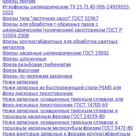
Фрезы прочие
Иглофрезы цилиндрические ТУ 25.73.40-006-24939555-
2020
Фрезы типа "ласточкин хвост" ГОСТ 52967
Фрезы для обработки т-образных пазов с
цилиндрическим (коническим) хвостовиком ГОСТ Р
53004-2008
Фрезы крупногабаритные для обработки цветных
металлов
Фрезы насадные цилиндрические ГОСТ 29092
Фрезы шпоночные
Фреза резьбовая гребенчатая
Фреза фасочная
Фрезы по чертежам заказчика
Ножи запасные
Ножи запасные из быстрорежущей стали Р6М5 для
фрез дисковых трехсторонних
Ножи запасные, оснащенные твердым сплавом, для
фрез дисковых трехсторонних ГОСТ 14700-69
Ножи запасные, оснащенные твердым сплавом, к
торцовым насадным фрезам ГОСТ 24359-80
Ножи запасные, оснащенные твердым сплавом, к
торцовым насадным мелкозубым фрезам ГОСТ 9473-80
Ножи винтовые запасные к фрезам крупногабаритным