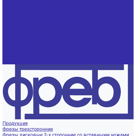
Шлифование валов
Термообработка изделий из стали
Оксидирование
Реставрация обечаек и матриц
О заводе
Информация о заводе
Документы
Дилерам
Новости
Вакансии
Контакты
Продукция
Фрезы трехсторонние
Фрезы дисковые 3-х сторонние со вставными ножами