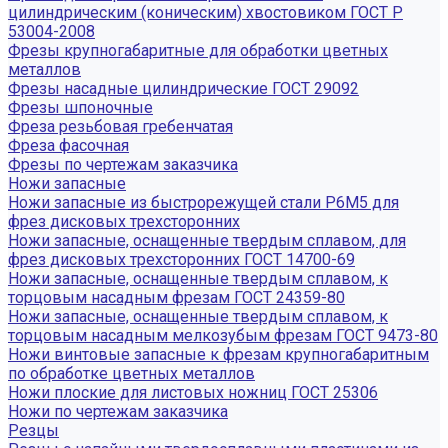
цилиндрическим (коническим) хвостовиком ГОСТ Р
53004-2008
Фрезы крупногабаритные для обработки цветных
металлов
Фрезы насадные цилиндрические ГОСТ 29092
Фрезы шпоночные
Фреза резьбовая гребенчатая
Фреза фасочная
Фрезы по чертежам заказчика
Ножи запасные
Ножи запасные из быстрорежущей стали Р6М5 для
фрез дисковых трехсторонних
Ножи запасные, оснащенные твердым сплавом, для
фрез дисковых трехсторонних ГОСТ 14700-69
Ножи запасные, оснащенные твердым сплавом, к
торцовым насадным фрезам ГОСТ 24359-80
Ножи запасные, оснащенные твердым сплавом, к
торцовым насадным мелкозубым фрезам ГОСТ 9473-80
Ножи винтовые запасные к фрезам крупногабаритным
по обработке цветных металлов
Ножи плоские для листовых ножниц ГОСТ 25306
Ножи по чертежам заказчика
Резцы