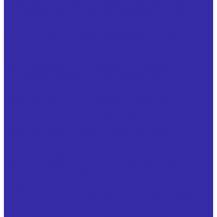
Фрезы торцово-цилиндрические с механическим
креплением сменных неперетачиваемых пластин
Фрезы концевые
Фрезы концевые с цилиндрическим хвостовиком ГОСТ
32831-2014
Фрезы концевые с коническим хвостовиком ГОСТ
32831-2014
Фрезы концевые с коническим хвостовиком,
оснащенные напайными пластинами из твердого сплава
ТУ 25.73.40-002-24939555-2018
Фрезы концевые обдирочные с коническим
хвостовиком ГОСТ 15086
Фрезы концевые с многогранными
неперетачиваемыми пластинами
Фрезы концевые пазовые с многогранными
неперетачиваемыми пластинами
Фрезы отрезные, пазовые
Фрезы отрезные ГОСТ 2679-2014 из стали Р6М5
Фрезы прорезные ГОСТ 2679-2014 из стали Р6М5
Фрезы дисковые пазовые ГОСТ 3964-69
Фрезы угловые
Фрезы угловые двусторонние из быстрорежущей стали
ГОСТ 50181-92
Фрезы угловые двусторонние специальные