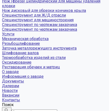
Нож (фреза) цилиндрический для машины удаления
клоаки
Нож дисковый для обрезки кончиков крыла
Специнструмент для Ж/Д отрасли
Специнструмент для машиностроения
Специнструмент по чертежам заказчика
Специнструмент по чертежам заказчика
Услуги
Механическая обработка
Резьбошлифование
Заточка металлорежущего инструмента
Шлифование валов
Термообработка изделий из стали
Оксидирование
Реставрация обечаек и матриц
О заводе
Информация о заводе
Документы
Дилерам
Новости
Вакансии
Контакты
Поиск