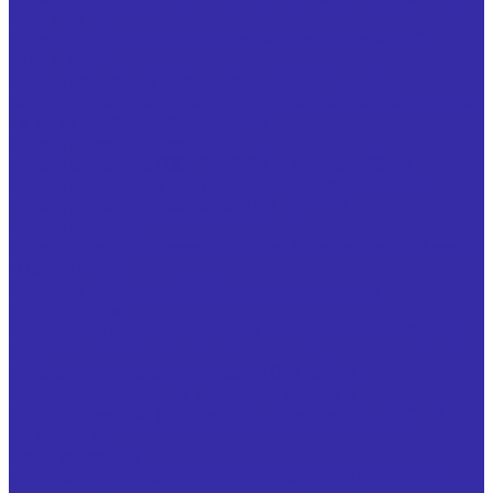
32831-2014
Фрезы концевые с коническим хвостовиком ГОСТ
32831-2014
Фрезы концевые с коническим хвостовиком,
оснащенные напайными пластинами из твердого сплава
ТУ 25.73.40-002-24939555-2018
Фрезы отрезные, пазовые
Фрезы отрезные ГОСТ 2679-2014 из стали Р6М5
Фрезы прорезные ГОСТ 2679-2014 из стали Р6М5
Фрезы дисковые пазовые ГОСТ 3964-69
Фрезы угловые
Фрезы угловые двусторонние из быстрорежущей стали
ГОСТ 50181-92
Фрезы угловые двусторонние специальные
Фрезы прочие
Иглофрезы цилиндрические ТУ 25.73.40-006-24939555-
2020
Фрезы типа "ласточкин хвост" ГОСТ 52967
Фрезы для обработки т-образных пазов с
цилиндрическим (коническим) хвостовиком ГОСТ Р
53004-2008
Ножи запасные
Ножи запасные из быстрорежущей стали Р6М5 для