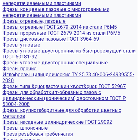
неперетачиваемыми пластинами
Фрезы концевые пазовые с многогранными
неперетачиваемыми пластинами
Фрезы отрезные, пазовые
Фрезы отрезные ГОСТ 2679-2014 из стали Р6М5
Фрезы прорезные ГОСТ 2679-2014 из стали Р6М5
Фрезы дисковые пазовые ГОСТ 3964-69
Фрезы угловые
Фрезы угловые двусторонние из быстрорежущей стали
ГОСТ 50181-92
Фрезы угловые двусторонние специальные
Фрезы прочие
Иглофрезы цилиндрические ТУ 25.73.40-006-24939555-
2020
Фрезы типа &quot;ласточкин хвост&quot; ГОСТ 52967
Фрезы для обработки т-образных пазов с
цилиндрическим (коническим) хвостовиком ГОСТ Р
53004-2008
Фрезы крупногабаритные для обработки цветных
металлов
Фрезы насадные цилиндрические ГОСТ 29092
Фрезы шпоночные
Фреза резьбовая гребенчатая
Фреза фасочная