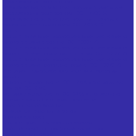
фрез дисковых трехсторонних
Ножи запасные, оснащенные твердым сплавом, для
фрез дисковых трехсторонних ГОСТ 14700-69
Ножи запасные, оснащенные твердым сплавом, к
торцовым насадным фрезам ГОСТ 24359-80
Резцы
Резцы с напайными твердосплавными пластинами из
твердого сплава отрезные ГОСТ 18884-73
Резцы с напайными твердосплавными пластинами из
твердого сплава проходные отогнутые ГОСТ 18877-73
Резцы с напайными твердосплавными пластинами из
твердого сплава проходные прямые ГОСТ 18878-73
Инструмент для обработки отверстий и нарезания
резьбы
Зенкеры стандартные по ГОСТ 12489 и специальные
Плашки ГОСТ 9740
Метчики стандартные по ГОСТ 3266 и специальные
Вспомогательный инструмент и оснастка
Гребенки резьбонарезные
Кулачки для токарных патронов
Оправки для фрез
Специнструмент для сахарных заводов
Гребенка двухсторонняя (фреза для заточки
свеклорезных ножей)