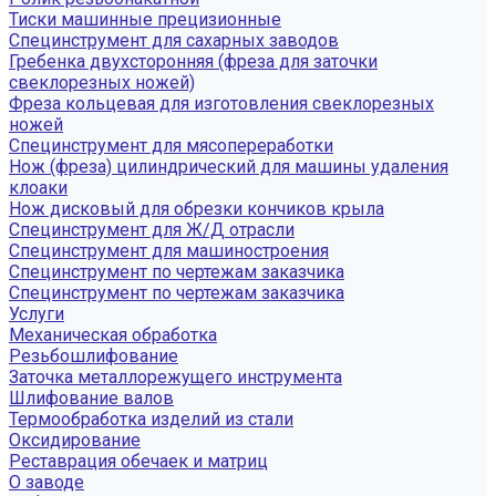
Тиски машинные прецизионные
Специнструмент для сахарных заводов
Гребенка двухсторонняя (фреза для заточки
свеклорезных ножей)
Фреза кольцевая для изготовления свеклорезных
ножей
Специнструмент для мясопереработки
Нож (фреза) цилиндрический для машины удаления
клоаки
Нож дисковый для обрезки кончиков крыла
Специнструмент для Ж/Д отрасли
Специнструмент для машиностроения
Специнструмент по чертежам заказчика
Специнструмент по чертежам заказчика
Услуги
Механическая обработка
Резьбошлифование
Заточка металлорежущего инструмента
Шлифование валов
Термообработка изделий из стали
Оксидирование
Реставрация обечаек и матриц
О заводе