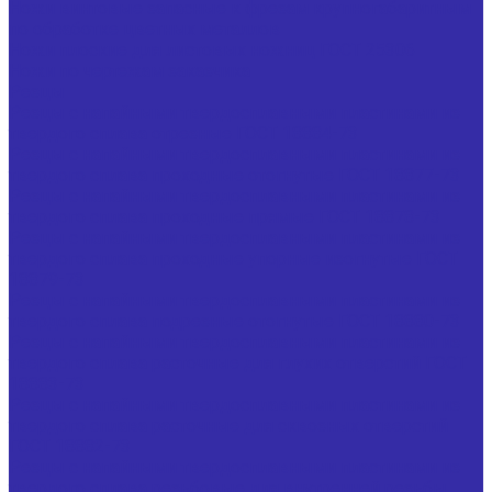
Ножи винтовые запасные к фрезам крупногабаритным
по обработке цветных металлов
Ножи плоские для листовых ножниц ГОСТ 25306
Ножи по чертежам заказчика
Резцы
Резцы с напайными твердосплавными пластинами из
твердого сплава отрезные ГОСТ 18884-73
Резцы с напайными твердосплавными пластинами из
твердого сплава проходные отогнутые ГОСТ 18877-73
Резцы с напайными твердосплавными пластинами из
твердого сплава проходные прямые ГОСТ 18878-73
Резцы с напайными твердосплавными пластинами из
твердого сплава проходные упорные изогнутые ГОСТ
18879-73
Резцы с напайными твердосплавными пластинами из
твердого сплава подрезные отогнутые ГОСТ 18880-73
Резцы с напайными твердосплавными пластинами из
твердого сплава расточные для глухих отверстий ГОСТ
18883-73
Резцы с напайными твердосплавными пластинами из
твердого сплава расточные для сквозных отверстий
ГОСТ 18882-73
Резцы с напайными твердосплавными пластинами из
твердого сплава резьбовые для внутренней резьбы