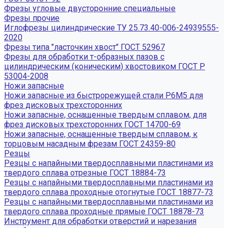
Фрезы угловые двусторонние специальные
Фрезы прочие
Иглофрезы цилиндрические ТУ 25.73.40-006-24939555-
2020
Фрезы типа "ласточкин хвост" ГОСТ 52967
Фрезы для обработки т-образных пазов с
цилиндрическим (коническим) хвостовиком ГОСТ Р
53004-2008
Ножи запасные
Ножи запасные из быстрорежущей стали Р6М5 для
фрез дисковых трехсторонних
Ножи запасные, оснащенные твердым сплавом, для
фрез дисковых трехсторонних ГОСТ 14700-69
Ножи запасные, оснащенные твердым сплавом, к
торцовым насадным фрезам ГОСТ 24359-80
Резцы
Резцы с напайными твердосплавными пластинами из
твердого сплава отрезные ГОСТ 18884-73
Резцы с напайными твердосплавными пластинами из
твердого сплава проходные отогнутые ГОСТ 18877-73
Резцы с напайными твердосплавными пластинами из
твердого сплава проходные прямые ГОСТ 18878-73
Инструмент для обработки отверстий и нарезания