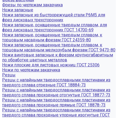
Фрезы по чертежам заказчика
Ножи запасные
Ножи запасные из быстрорежущей стали Р6М5 для
фрез дисковых трехсторонних
Ножи запасные, оснащенные твердым сплавом, для
фрез дисковых трехсторонних ГОСТ 14700-69
Ножи запасные, оснащенные твердым сплавом, к
торцовым насадным фрезам ГОСТ 24359-80
Ножи запасные, оснащенные твердым сплавом, к
торцовым насадным мелкозубым фрезам ГОСТ 9473-80
Ножи винтовые запасные к фрезам крупногабаритным
по обработке цветных металлов
Ножи плоские для листовых ножниц ГОСТ 25306
Ножи по чертежам заказчика
Резцы
Резцы с напайными твердосплавными пластинами из
твердого сплава отрезные ГОСТ 18884-73
Резцы с напайными твердосплавными пластинами из
твердого сплава проходные отогнутые ГОСТ 18877-73
Резцы с напайными твердосплавными пластинами из
твердого сплава проходные прямые ГОСТ 18878-73
Резцы с напайными твердосплавными пластинами из
твердого сплава проходные упорные изогнутые ГОСТ