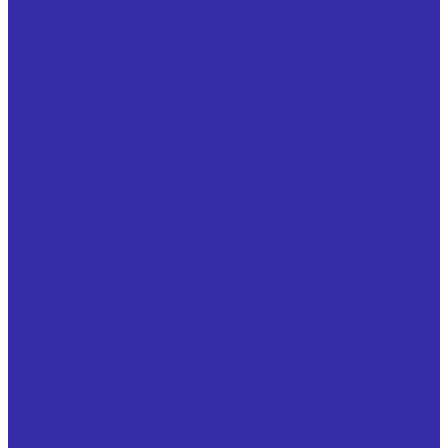
Вакансии
Контакты
...
Продукция
Фрезы трехсторонние
Фрезы дисковые 3-х сторонние со вставными ножами
ГОСТ 16228-81 Р6М5
Фрезы дисковые 3-х сторон. со вставными ножами,
оснащенными напайными пластинами из твердого
сплава ГОСТ 5348-69
Фрезы дисковые трехсторонние из быстрорежущей
стали Р6М5 ГОСТ 28527-90
Фрезы дисковые трехсторонние с механическим
креплением сменных неперетачиваемых пластин
Фрезы торцовые
Фрезы торцовые насадные со вставными ножами ГОСТ
24359-80
Фрезы торцовые насадные мелкозубые со вставными
ножами, оснащенными тв.спл.пластинами ГОСТ 9473-80
Фрезы торцовые насадные с механическим
креплением 5-тигранной твердосплавной пластины ТУ
25.73.40-003-24939555-2018
Фрезы торцовые с механическим креплением
неперетачиваемых пластин