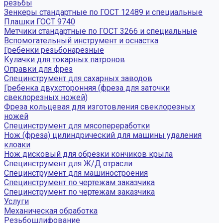
резьбы
Зенкеры стандартные по ГОСТ 12489 и специальные
Плашки ГОСТ 9740
Метчики стандартные по ГОСТ 3266 и специальные
Вспомогательный инструмент и оснастка
Гребенки резьбонарезные
Кулачки для токарных патронов
Оправки для фрез
Специнструмент для сахарных заводов
Гребенка двухсторонняя (фреза для заточки
свеклорезных ножей)
Фреза кольцевая для изготовления свеклорезных
ножей
Специнструмент для мясопереработки
Нож (фреза) цилиндрический для машины удаления
клоаки
Нож дисковый для обрезки кончиков крыла
Специнструмент для Ж/Д отрасли
Специнструмент для машиностроения
Специнструмент по чертежам заказчика
Специнструмент по чертежам заказчика
Услуги
Механическая обработка
Резьбошлифование