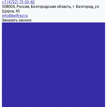
+7 (4722) 73-03-82
308004, Россия, Белгородская область, г. Белгород, ул.
Щорса, 45
info@belfrez.ru
Заказать звонок
Продукция
Фрезы трехсторонние
Фрезы дисковые 3-х сторонние со вставными ножами
ГОСТ 16228-81 Р6М5
Фрезы дисковые 3-х сторон. со вставными ножами,
оснащенными напайными пластинами из твердого
сплава ГОСТ 5348-69
Фрезы дисковые трехсторонние из быстрорежущей
стали Р6М5 ГОСТ 28527-90
Фрезы торцовые
Фрезы торцовые насадные со вставными ножами ГОСТ
24359-80
Фрезы торцовые насадные мелкозубые со вставными
ножами, оснащенными тв.спл.пластинами ГОСТ 9473-80
Фрезы торцовые насадные с механическим
креплением 5-тигранной твердосплавной пластины ТУ
25.73.40-003-24939555-2018
Фрезы концевые
Фрезы концевые с цилиндрическим хвостовиком ГОСТ