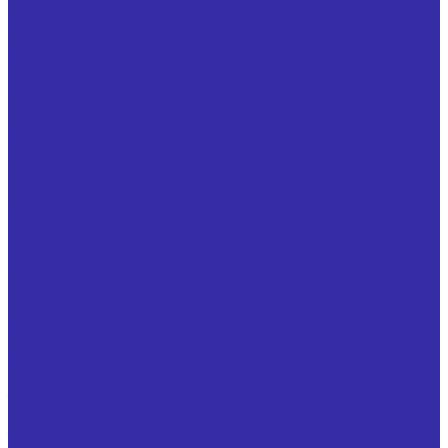
Фрезы прочие
Иглофрезы цилиндрические ТУ 25.73.40-006-24939555-
2020
Фрезы типа &quot;ласточкин хвост&quot; ГОСТ 52967
Фрезы для обработки т-образных пазов с
цилиндрическим (коническим) хвостовиком ГОСТ Р
53004-2008
Фрезы крупногабаритные для обработки цветных
металлов
Фрезы насадные цилиндрические ГОСТ 29092
Фрезы шпоночные
Фреза резьбовая гребенчатая
Фреза фасочная
Фрезы по чертежам заказчика
Ножи запасные
Ножи запасные из быстрорежущей стали Р6М5 для
фрез дисковых трехсторонних
Ножи запасные, оснащенные твердым сплавом, для
фрез дисковых трехсторонних ГОСТ 14700-69
Ножи запасные, оснащенные твердым сплавом, к
торцовым насадным фрезам ГОСТ 24359-80
Ножи запасные, оснащенные твердым сплавом, к
торцовым насадным мелкозубым фрезам ГОСТ 9473-80