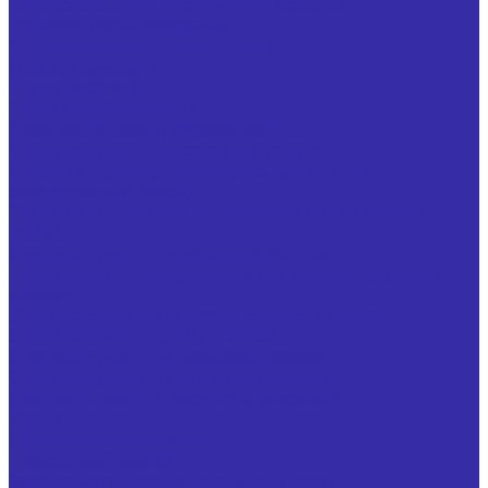
Вспомогательный инструмент и оснастка
Гребенки резьбонарезные
Кулачки для токарных патронов
Оправки для фрез
Ролик накатной
Ролик резьбонакатной
Тиски машинные прецизионные
Специнструмент для сахарных заводов
Гребенка двухсторонняя (фреза для заточки
свеклорезных ножей)
Фреза кольцевая для изготовления свеклорезных
ножей
Специнструмент для мясопереработки
Нож (фреза) цилиндрический для машины удаления
клоаки
Нож дисковый для обрезки кончиков крыла
Специнструмент для Ж/Д отрасли
Специнструмент для машиностроения
Специнструмент по чертежам заказчика
Специнструмент по чертежам заказчика
Услуги
Механическая обработка
Резьбошлифование
Заточка металлорежущего инструмента