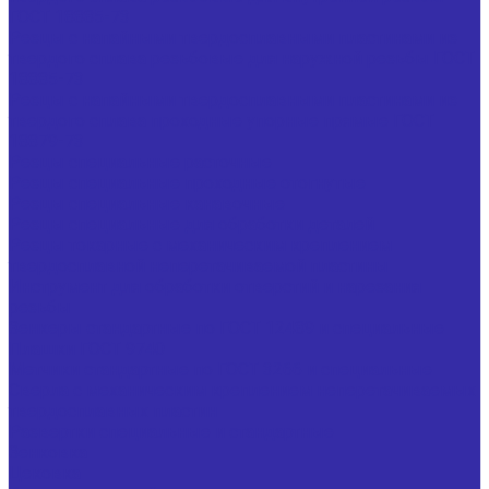
ГОСТ 18885-73
Резцы с напайными твердосплавными пластинами из
твердого сплава резьбовые для наружной резьбы ГОСТ
18885-73
Резцы с напайными твердосплавными пластинами из
твердого сплава проходные упорные прямые ГОСТ
18879-73
Резцы специальные расточные
Резцы специальные проходные отогнутые
Резцы специальные канавочные
Резцы специальные для обработки деталей
Резцы токарные с механическим креплением
твердосплавной неперетачиваемой пластины
Инструмент для обработки отверстий и нарезания
резьбы
Зенкеры стандартные по ГОСТ 12489 и специальные
Плашки ГОСТ 9740
Метчики стандартные по ГОСТ 3266 и специальные
Сверла с механическим креплением неперетачиваемых
твердосплавных пластин
Развертки специальные и стандартные
Зенковка
Цековка