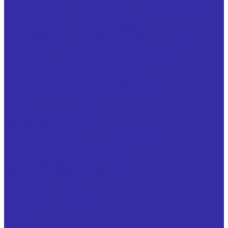
Фреза кольцевая для изготовления свеклорезных
ножей
Специнструмент для мясопереработки
Нож (фреза) цилиндрический для машины удаления
клоаки
Нож дисковый для обрезки кончиков крыла
Специнструмент для Ж/Д отрасли
Специнструмент для машиностроения
Специнструмент по чертежам заказчика
Специнструмент по чертежам заказчика
Услуги
Механическая обработка
Резьбошлифование
Заточка металлорежущего инструмента
Шлифование валов
Термообработка изделий из стали
Оксидирование
Реставрация обечаек и матриц
О заводе
Информация о заводе
Документы
Дилерам
Новости