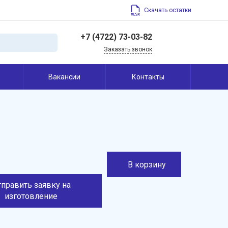
Скачать остатки
+7 (4722) 73-03-82
Заказать звонок
+7 (4722) 73-03-82
Вакансии
Контакты
308004, Россия,
Белгородская область,
г. Белгород, ул. Щорса,
45
info@belfrez.ru
В корзину
тправить заявку на
изготовление