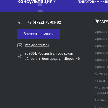
консультация?
подготовим инд
Продук
+7 (4722) 73-03-82
Фрезы т
Заказать звонок
Фрезы 
info@belfrez.ru
Фрезы 
Фрезы о
308004, Россия, Белгородская
область, г. Белгород, ул. Щорса, 45
Фрезы у
Фрезы п
Ножи за
Резцы
Инструм
нарезан
Вспомог
Специнс