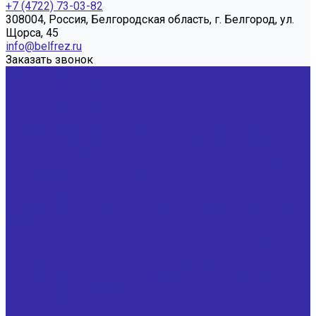
+7 (4722) 73-03-82
308004, Россия, Белгородская область, г. Белгород, ул.
Щорса, 45
info@belfrez.ru
Заказать звонок
Продукция
Фрезы трехсторонние
Фрезы дисковые 3-х сторонние со вставными ножами
ГОСТ 16228-81 Р6М5
Фрезы дисковые 3-х сторон. со вставными ножами,
оснащенными напайными пластинами из твердого
сплава ГОСТ 5348-69
Фрезы дисковые трехсторонние из быстрорежущей
стали Р6М5 ГОСТ 28527-90
Фрезы торцовые
Фрезы торцовые насадные со вставными ножами ГОСТ
24359-80
Фрезы торцовые насадные мелкозубые со вставными
ножами, оснащенными тв.спл.пластинами ГОСТ 9473-80
Фрезы торцовые насадные с механическим
креплением 5-тигранной твердосплавной пластины ТУ
25.73.40-003-24939555-2018
Фрезы концевые
Фрезы концевые с цилиндрическим хвостовиком ГОСТ