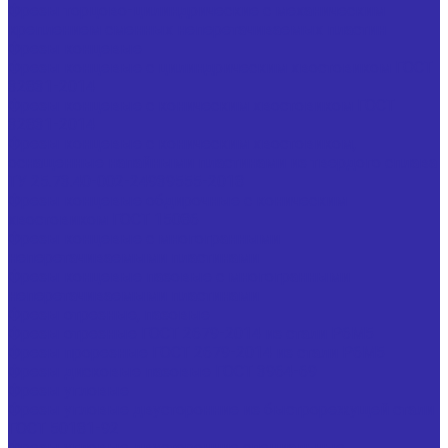
Фрезы торцово-цилиндрические с механическим
креплением сменных неперетачиваемых пластин
Фрезы концевые
Фрезы концевые с цилиндрическим хвостовиком ГОСТ
32831-2014
Фрезы концевые с коническим хвостовиком ГОСТ
32831-2014
Фрезы концевые с коническим хвостовиком,
оснащенные напайными пластинами из твердого сплава
ТУ 25.73.40-002-24939555-2018
Фрезы концевые обдирочные с коническим
хвостовиком ГОСТ 15086
Фрезы концевые с многогранными
неперетачиваемыми пластинами
Фрезы концевые пазовые с многогранными
неперетачиваемыми пластинами
Фрезы отрезные, пазовые
Фрезы отрезные ГОСТ 2679-2014 из стали Р6М5
Фрезы прорезные ГОСТ 2679-2014 из стали Р6М5
Фрезы дисковые пазовые ГОСТ 3964-69
Фрезы угловые
Фрезы угловые двусторонние из быстрорежущей стали
ГОСТ 50181-92
Фрезы угловые двусторонние специальные