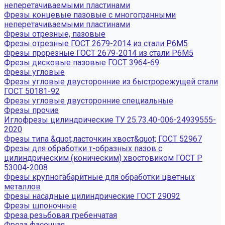
неперетачиваемыми пластинами
Фрезы концевые пазовые с многогранными
неперетачиваемыми пластинами
Фрезы отрезные, пазовые
Фрезы отрезные ГОСТ 2679-2014 из стали Р6М5
Фрезы прорезные ГОСТ 2679-2014 из стали Р6М5
Фрезы дисковые пазовые ГОСТ 3964-69
Фрезы угловые
Фрезы угловые двусторонние из быстрорежущей стали
ГОСТ 50181-92
Фрезы угловые двусторонние специальные
Фрезы прочие
Иглофрезы цилиндрические ТУ 25.73.40-006-24939555-
2020
Фрезы типа &quot;ласточкин хвост&quot; ГОСТ 52967
Фрезы для обработки т-образных пазов с
цилиндрическим (коническим) хвостовиком ГОСТ Р
53004-2008
Фрезы крупногабаритные для обработки цветных
металлов
Фрезы насадные цилиндрические ГОСТ 29092
Фрезы шпоночные
Фреза резьбовая гребенчатая
Фреза фасочная