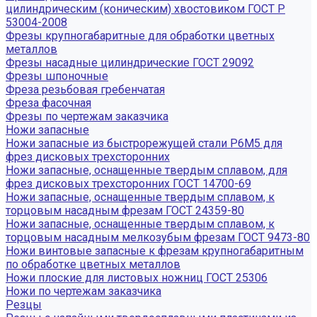
цилиндрическим (коническим) хвостовиком ГОСТ Р
53004-2008
Фрезы крупногабаритные для обработки цветных
металлов
Фрезы насадные цилиндрические ГОСТ 29092
Фрезы шпоночные
Фреза резьбовая гребенчатая
Фреза фасочная
Фрезы по чертежам заказчика
Ножи запасные
Ножи запасные из быстрорежущей стали Р6М5 для
фрез дисковых трехсторонних
Ножи запасные, оснащенные твердым сплавом, для
фрез дисковых трехсторонних ГОСТ 14700-69
Ножи запасные, оснащенные твердым сплавом, к
торцовым насадным фрезам ГОСТ 24359-80
Ножи запасные, оснащенные твердым сплавом, к
торцовым насадным мелкозубым фрезам ГОСТ 9473-80
Ножи винтовые запасные к фрезам крупногабаритным
по обработке цветных металлов
Ножи плоские для листовых ножниц ГОСТ 25306
Ножи по чертежам заказчика
Резцы