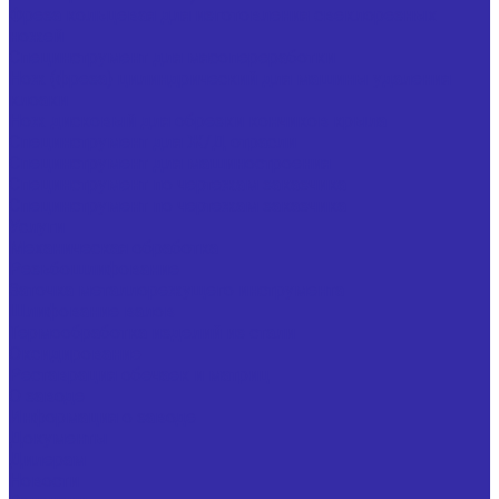
Фреза кольцевая для изготовления свеклорезных
ножей
Специнструмент для мясопереработки
Нож (фреза) цилиндрический для машины удаления
клоаки
Нож дисковый для обрезки кончиков крыла
Специнструмент для Ж/Д отрасли
Специнструмент для машиностроения
Специнструмент по чертежам заказчика
Специнструмент по чертежам заказчика
Услуги
Механическая обработка
Резьбошлифование
Заточка металлорежущего инструмента
Шлифование валов
Термообработка изделий из стали
Оксидирование
Реставрация обечаек и матриц
О заводе
Информация о заводе
Документы
Дилерам
Новости