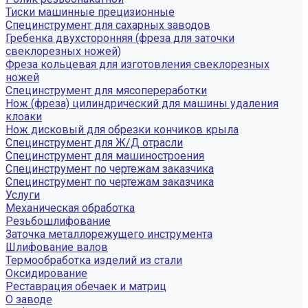
Тиски машинные прецизионные
Специнструмент для сахарных заводов
Гребенка двухсторонняя (фреза для заточки
свеклорезных ножей)
Фреза кольцевая для изготовления свеклорезных
ножей
Специнструмент для мясопереработки
Нож (фреза) цилиндрический для машины удаления
клоаки
Нож дисковый для обрезки кончиков крыла
Специнструмент для Ж/Д отрасли
Специнструмент для машиностроения
Специнструмент по чертежам заказчика
Специнструмент по чертежам заказчика
Услуги
Механическая обработка
Резьбошлифование
Заточка металлорежущего инструмента
Шлифование валов
Термообработка изделий из стали
Оксидирование
Реставрация обечаек и матриц
О заводе