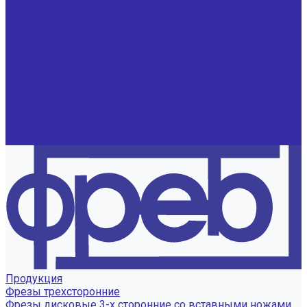
Шлифование валов
Термообработка изделий из стали
Оксидирование
Реставрация обечаек и матриц
О заводе
Информация о заводе
Документы
Дилерам
Новости
Вакансии
Контакты
Продукция
Фрезы трехсторонние
Фрезы дисковые 3-х сторонние со вставными ножами