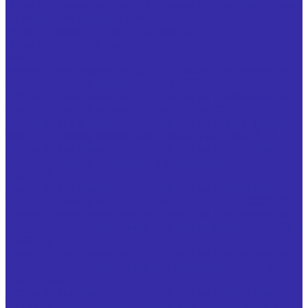
Ножи винтовые запасные к фрезам крупногабаритным
по обработке цветных металлов
Ножи плоские для листовых ножниц ГОСТ 25306
Ножи по чертежам заказчика
Резцы
Резцы с напайными твердосплавными пластинами из
твердого сплава отрезные ГОСТ 18884-73
Резцы с напайными твердосплавными пластинами из
твердого сплава проходные отогнутые ГОСТ 18877-73
Резцы с напайными твердосплавными пластинами из
твердого сплава проходные прямые ГОСТ 18878-73
Резцы с напайными твердосплавными пластинами из
твердого сплава проходные упорные изогнутые ГОСТ
18879-73
Резцы с напайными твердосплавными пластинами из
твердого сплава подрезные отогнутые ГОСТ 18880-73
Резцы с напайными твердосплавными пластинами из
твердого сплава расточные для глухих отверстий ГОСТ
18883-73
Резцы с напайными твердосплавными пластинами из
твердого сплава расточные для сквозных отверстий
ГОСТ 18882-73
Резцы с напайными твердосплавными пластинами из
твердого сплава резьбовые для внутренней резьбы