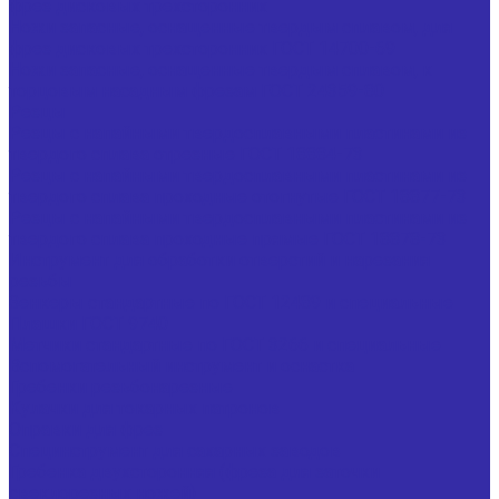
фрез дисковых трехсторонних
Ножи запасные, оснащенные твердым сплавом, для
фрез дисковых трехсторонних ГОСТ 14700-69
Ножи запасные, оснащенные твердым сплавом, к
торцовым насадным фрезам ГОСТ 24359-80
Резцы
Резцы с напайными твердосплавными пластинами из
твердого сплава отрезные ГОСТ 18884-73
Резцы с напайными твердосплавными пластинами из
твердого сплава проходные отогнутые ГОСТ 18877-73
Резцы с напайными твердосплавными пластинами из
твердого сплава проходные прямые ГОСТ 18878-73
Инструмент для обработки отверстий и нарезания
резьбы
Зенкеры стандартные по ГОСТ 12489 и специальные
Плашки ГОСТ 9740
Метчики стандартные по ГОСТ 3266 и специальные
Вспомогательный инструмент и оснастка
Гребенки резьбонарезные
Кулачки для токарных патронов
Оправки для фрез
Специнструмент для сахарных заводов
Гребенка двухсторонняя (фреза для заточки
свеклорезных ножей)