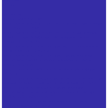
Вакансии
Контакты
...
Продукция
Фрезы трехсторонние
Фрезы дисковые 3-х сторонние со вставными ножами
ГОСТ 16228-81 Р6М5
Фрезы дисковые 3-х сторон. со вставными ножами,
оснащенными напайными пластинами из твердого
сплава ГОСТ 5348-69
Фрезы дисковые трехсторонние из быстрорежущей
стали Р6М5 ГОСТ 28527-90
Фрезы дисковые трехсторонние с механическим
креплением сменных неперетачиваемых пластин
Фрезы торцовые
Фрезы торцовые насадные со вставными ножами ГОСТ
24359-80
Фрезы торцовые насадные мелкозубые со вставными
ножами, оснащенными тв.спл.пластинами ГОСТ 9473-80
Фрезы торцовые насадные с механическим
креплением 5-тигранной твердосплавной пластины ТУ
25.73.40-003-24939555-2018
Фрезы торцовые с механическим креплением
неперетачиваемых пластин