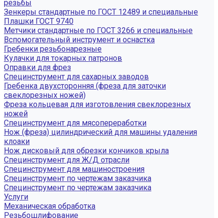
резьбы
Зенкеры стандартные по ГОСТ 12489 и специальные
Плашки ГОСТ 9740
Метчики стандартные по ГОСТ 3266 и специальные
Вспомогательный инструмент и оснастка
Гребенки резьбонарезные
Кулачки для токарных патронов
Оправки для фрез
Специнструмент для сахарных заводов
Гребенка двухсторонняя (фреза для заточки
свеклорезных ножей)
Фреза кольцевая для изготовления свеклорезных
ножей
Специнструмент для мясопереработки
Нож (фреза) цилиндрический для машины удаления
клоаки
Нож дисковый для обрезки кончиков крыла
Специнструмент для Ж/Д отрасли
Специнструмент для машиностроения
Специнструмент по чертежам заказчика
Специнструмент по чертежам заказчика
Услуги
Механическая обработка
Резьбошлифование