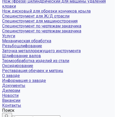
Нож (фреза) цилиндрический для машины удаления
клоаки
Нож дисковый для обрезки кончиков крыла
Специнструмент для Ж/Д отрасли
Специнструмент для машиностроения
Специнструмент по чертежам заказчика
Специнструмент по чертежам заказчика
Услуги
Механическая обработка
Резьбошлифование
Заточка металлорежущего инструмента
Шлифование валов
Термообработка изделий из стали
Оксидирование
Реставрация обечаек и матриц
О заводе
Информация о заводе
Документы
Дилерам
Новости
Вакансии
Контакты
Поиск