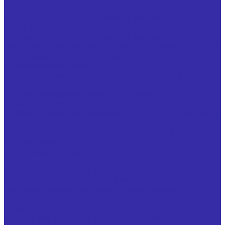
32831-2014
Фрезы концевые с коническим хвостовиком ГОСТ
32831-2014
Фрезы концевые с коническим хвостовиком,
оснащенные напайными пластинами из твердого сплава
ТУ 25.73.40-002-24939555-2018
Фрезы отрезные, пазовые
Фрезы отрезные ГОСТ 2679-2014 из стали Р6М5
Фрезы прорезные ГОСТ 2679-2014 из стали Р6М5
Фрезы дисковые пазовые ГОСТ 3964-69
Фрезы угловые
Фрезы угловые двусторонние из быстрорежущей стали
ГОСТ 50181-92
Фрезы угловые двусторонние специальные
Фрезы прочие
Иглофрезы цилиндрические ТУ 25.73.40-006-24939555-
2020
Фрезы типа "ласточкин хвост" ГОСТ 52967
Фрезы для обработки т-образных пазов с
цилиндрическим (коническим) хвостовиком ГОСТ Р
53004-2008
Ножи запасные
Ножи запасные из быстрорежущей стали Р6М5 для