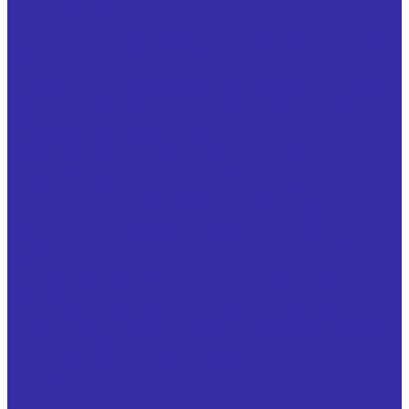
ГОСТ 18885-73
Резцы с напайными твердосплавными пластинами из
твердого сплава резьбовые для наружной резьбы ГОСТ
18885-73
Резцы с напайными твердосплавными пластинами из
твердого сплава проходные упорные прямые ГОСТ
18879-73
Резцы специальные расточные
Резцы специальные проходные отогнутые
Резцы специальные канавочные
Резцы специальные для обработки деталей
Резцы токарные с механическим креплением
твердосплавной неперетачиваемой пластины
Инструмент для обработки отверстий и нарезания
резьбы
Зенкеры стандартные по ГОСТ 12489 и специальные
Плашки ГОСТ 9740
Метчики стандартные по ГОСТ 3266 и специальные
Сверла с механическим креплением неперетачиваемых
твердосплавных пластин
Развертки специальные и стандартные
Зенковка
Цековка