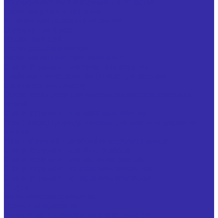
Вспомогательный инструмент и оснастка
Гребенки резьбонарезные
Кулачки для токарных патронов
Оправки для фрез
Ролик накатной
Ролик резьбонакатной
Тиски машинные прецизионные
Специнструмент для сахарных заводов
Гребенка двухсторонняя (фреза для заточки
свеклорезных ножей)
Фреза кольцевая для изготовления свеклорезных
ножей
Специнструмент для мясопереработки
Нож (фреза) цилиндрический для машины удаления
клоаки
Нож дисковый для обрезки кончиков крыла
Специнструмент для Ж/Д отрасли
Специнструмент для машиностроения
Специнструмент по чертежам заказчика
Специнструмент по чертежам заказчика
Услуги
Механическая обработка
Резьбошлифование
Заточка металлорежущего инструмента