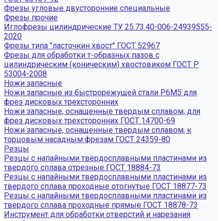
Фрезы угловые двусторонние специальные
Фрезы прочие
Иглофрезы цилиндрические ТУ 25.73.40-006-24939555-
2020
Фрезы типа "ласточкин хвост" ГОСТ 52967
Фрезы для обработки т-образных пазов с
цилиндрическим (коническим) хвостовиком ГОСТ Р
53004-2008
Ножи запасные
Ножи запасные из быстрорежущей стали Р6М5 для
фрез дисковых трехсторонних
Ножи запасные, оснащенные твердым сплавом, для
фрез дисковых трехсторонних ГОСТ 14700-69
Ножи запасные, оснащенные твердым сплавом, к
торцовым насадным фрезам ГОСТ 24359-80
Резцы
Резцы с напайными твердосплавными пластинами из
твердого сплава отрезные ГОСТ 18884-73
Резцы с напайными твердосплавными пластинами из
твердого сплава проходные отогнутые ГОСТ 18877-73
Резцы с напайными твердосплавными пластинами из
твердого сплава проходные прямые ГОСТ 18878-73
Инструмент для обработки отверстий и нарезания