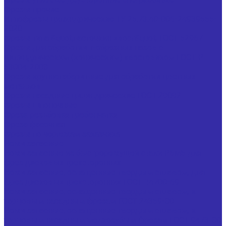
Фрезы прочие
Иглофрезы цилиндрические ТУ 25.73.40-006-24939555-
2020
Фрезы типа &quot;ласточкин хвост&quot; ГОСТ 52967
Фрезы для обработки т-образных пазов с
цилиндрическим (коническим) хвостовиком ГОСТ Р
53004-2008
Фрезы крупногабаритные для обработки цветных
металлов
Фрезы насадные цилиндрические ГОСТ 29092
Фрезы шпоночные
Фреза резьбовая гребенчатая
Фреза фасочная
Фрезы по чертежам заказчика
Ножи запасные
Ножи запасные из быстрорежущей стали Р6М5 для
фрез дисковых трехсторонних
Ножи запасные, оснащенные твердым сплавом, для
фрез дисковых трехсторонних ГОСТ 14700-69
Ножи запасные, оснащенные твердым сплавом, к
торцовым насадным фрезам ГОСТ 24359-80
Ножи запасные, оснащенные твердым сплавом, к
торцовым насадным мелкозубым фрезам ГОСТ 9473-80