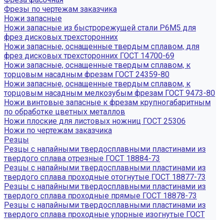
Фрезы по чертежам заказчика
Ножи запасные
Ножи запасные из быстрорежущей стали Р6М5 для
фрез дисковых трехсторонних
Ножи запасные, оснащенные твердым сплавом, для
фрез дисковых трехсторонних ГОСТ 14700-69
Ножи запасные, оснащенные твердым сплавом, к
торцовым насадным фрезам ГОСТ 24359-80
Ножи запасные, оснащенные твердым сплавом, к
торцовым насадным мелкозубым фрезам ГОСТ 9473-80
Ножи винтовые запасные к фрезам крупногабаритным
по обработке цветных металлов
Ножи плоские для листовых ножниц ГОСТ 25306
Ножи по чертежам заказчика
Резцы
Резцы с напайными твердосплавными пластинами из
твердого сплава отрезные ГОСТ 18884-73
Резцы с напайными твердосплавными пластинами из
твердого сплава проходные отогнутые ГОСТ 18877-73
Резцы с напайными твердосплавными пластинами из
твердого сплава проходные прямые ГОСТ 18878-73
Резцы с напайными твердосплавными пластинами из
твердого сплава проходные упорные изогнутые ГОСТ