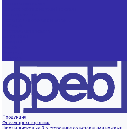
Шлифование валов
Термообработка изделий из стали
Оксидирование
Реставрация обечаек и матриц
О заводе
Информация о заводе
Документы
Дилерам
Новости
Вакансии
Контакты
Продукция
Фрезы трехсторонние
Фрезы дисковые 3-х сторонние со вставными ножами