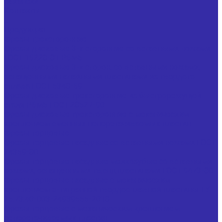
Вакансии
Контакты
...
Продукция
Фрезы трехсторонние
Фрезы дисковые 3-х сторонние со вставными ножами
ГОСТ 16228-81 Р6М5
Фрезы дисковые 3-х сторон. со вставными ножами,
оснащенными напайными пластинами из твердого
сплава ГОСТ 5348-69
Фрезы дисковые трехсторонние из быстрорежущей
стали Р6М5 ГОСТ 28527-90
Фрезы дисковые трехсторонние с механическим
креплением сменных неперетачиваемых пластин
Фрезы торцовые
Фрезы торцовые насадные со вставными ножами ГОСТ
24359-80
Фрезы торцовые насадные мелкозубые со вставными
ножами, оснащенными тв.спл.пластинами ГОСТ 9473-80
Фрезы торцовые насадные с механическим
креплением 5-тигранной твердосплавной пластины ТУ
25.73.40-003-24939555-2018
Фрезы торцовые с механическим креплением
неперетачиваемых пластин