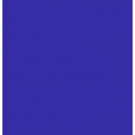
ГОСТ 18885-73
Резцы с напайными твердосплавными пластинами из
твердого сплава резьбовые для наружной резьбы ГОСТ
18885-73
Резцы с напайными твердосплавными пластинами из
твердого сплава проходные упорные прямые ГОСТ
18879-73
Резцы специальные расточные
Резцы специальные проходные отогнутые
Резцы специальные канавочные
Резцы специальные для обработки деталей
Резцы токарные с механическим креплением
твердосплавной неперетачиваемой пластины
Инструмент для обработки отверстий и нарезания
резьбы
Зенкеры стандартные по ГОСТ 12489 и специальные
Плашки ГОСТ 9740
Метчики стандартные по ГОСТ 3266 и специальные
Сверла с механическим креплением неперетачиваемых
твердосплавных пластин
Развертки специальные и стандартные
Зенковка
Цековка