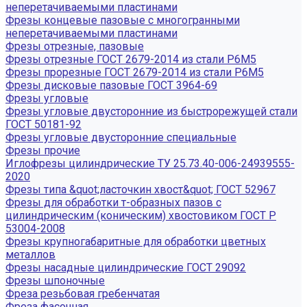
неперетачиваемыми пластинами
Фрезы концевые пазовые с многогранными
неперетачиваемыми пластинами
Фрезы отрезные, пазовые
Фрезы отрезные ГОСТ 2679-2014 из стали Р6М5
Фрезы прорезные ГОСТ 2679-2014 из стали Р6М5
Фрезы дисковые пазовые ГОСТ 3964-69
Фрезы угловые
Фрезы угловые двусторонние из быстрорежущей стали
ГОСТ 50181-92
Фрезы угловые двусторонние специальные
Фрезы прочие
Иглофрезы цилиндрические ТУ 25.73.40-006-24939555-
2020
Фрезы типа &quot;ласточкин хвост&quot; ГОСТ 52967
Фрезы для обработки т-образных пазов с
цилиндрическим (коническим) хвостовиком ГОСТ Р
53004-2008
Фрезы крупногабаритные для обработки цветных
металлов
Фрезы насадные цилиндрические ГОСТ 29092
Фрезы шпоночные
Фреза резьбовая гребенчатая
Фреза фасочная