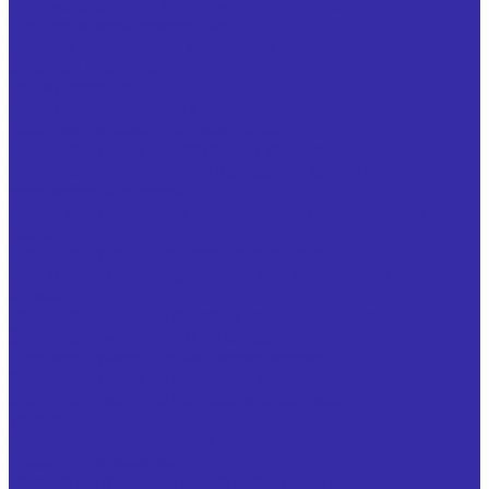
Вспомогательный инструмент и оснастка
Гребенки резьбонарезные
Кулачки для токарных патронов
Оправки для фрез
Ролик накатной
Ролик резьбонакатной
Тиски машинные прецизионные
Специнструмент для сахарных заводов
Гребенка двухсторонняя (фреза для заточки
свеклорезных ножей)
Фреза кольцевая для изготовления свеклорезных
ножей
Специнструмент для мясопереработки
Нож (фреза) цилиндрический для машины удаления
клоаки
Нож дисковый для обрезки кончиков крыла
Специнструмент для Ж/Д отрасли
Специнструмент для машиностроения
Специнструмент по чертежам заказчика
Специнструмент по чертежам заказчика
Услуги
Механическая обработка
Резьбошлифование
Заточка металлорежущего инструмента