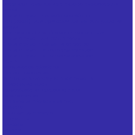
Фреза кольцевая для изготовления свеклорезных
ножей
Специнструмент для мясопереработки
Нож (фреза) цилиндрический для машины удаления
клоаки
Нож дисковый для обрезки кончиков крыла
Специнструмент для Ж/Д отрасли
Специнструмент для машиностроения
Специнструмент по чертежам заказчика
Специнструмент по чертежам заказчика
Услуги
Механическая обработка
Резьбошлифование
Заточка металлорежущего инструмента
Шлифование валов
Термообработка изделий из стали
Оксидирование
Реставрация обечаек и матриц
О заводе
Информация о заводе
Документы
Дилерам
Новости