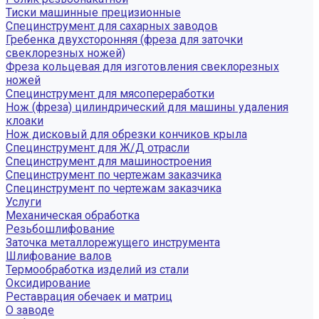
Тиски машинные прецизионные
Специнструмент для сахарных заводов
Гребенка двухсторонняя (фреза для заточки
свеклорезных ножей)
Фреза кольцевая для изготовления свеклорезных
ножей
Специнструмент для мясопереработки
Нож (фреза) цилиндрический для машины удаления
клоаки
Нож дисковый для обрезки кончиков крыла
Специнструмент для Ж/Д отрасли
Специнструмент для машиностроения
Специнструмент по чертежам заказчика
Специнструмент по чертежам заказчика
Услуги
Механическая обработка
Резьбошлифование
Заточка металлорежущего инструмента
Шлифование валов
Термообработка изделий из стали
Оксидирование
Реставрация обечаек и матриц
О заводе