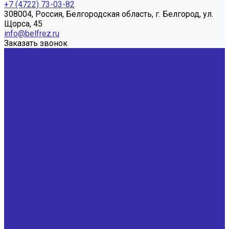
+7 (4722) 73-03-82
308004, Россия, Белгородская область, г. Белгород, ул.
Щорса, 45
info@belfrez.ru
Заказать звонок
Продукция
Фрезы трехсторонние
Фрезы дисковые 3-х сторонние со вставными ножами
ГОСТ 16228-81 Р6М5
Фрезы дисковые 3-х сторон. со вставными ножами,
оснащенными напайными пластинами из твердого
сплава ГОСТ 5348-69
Фрезы дисковые трехсторонние из быстрорежущей
стали Р6М5 ГОСТ 28527-90
Фрезы торцовые
Фрезы торцовые насадные со вставными ножами ГОСТ
24359-80
Фрезы торцовые насадные мелкозубые со вставными
ножами, оснащенными тв.спл.пластинами ГОСТ 9473-80
Фрезы торцовые насадные с механическим
креплением 5-тигранной твердосплавной пластины ТУ
25.73.40-003-24939555-2018
Фрезы концевые
Фрезы концевые с цилиндрическим хвостовиком ГОСТ