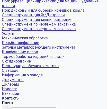
Нож (фреза) цилиндрический для машины удаления
клоаки
Нож дисковый для обрезки кончиков крыла
Специнструмент для Ж/Д отрасли
Специнструмент для машиностроения
Специнструмент по чертежам заказчика
Специнструмент по чертежам заказчика
Услуги
Механическая обработка
Резьбошлифование
Заточка металлорежущего инструмента
Шлифование валов
Термообработка изделий из стали
Оксидирование
Реставрация обечаек и матриц
О заводе
Информация о заводе
Документы
Дилерам
Новости
Вакансии
Контакты
Поиск