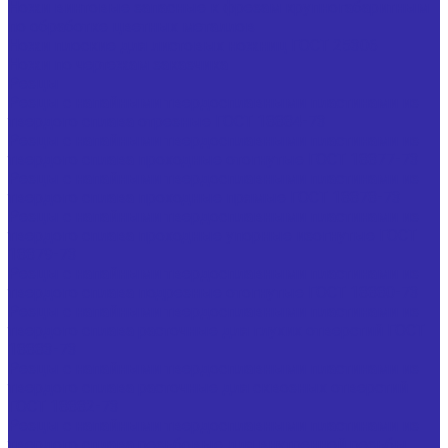
Ножи винтовые запасные к фрезам крупногабаритным
по обработке цветных металлов
Ножи плоские для листовых ножниц ГОСТ 25306
Ножи по чертежам заказчика
Резцы
Резцы с напайными твердосплавными пластинами из
твердого сплава отрезные ГОСТ 18884-73
Резцы с напайными твердосплавными пластинами из
твердого сплава проходные отогнутые ГОСТ 18877-73
Резцы с напайными твердосплавными пластинами из
твердого сплава проходные прямые ГОСТ 18878-73
Резцы с напайными твердосплавными пластинами из
твердого сплава проходные упорные изогнутые ГОСТ
18879-73
Резцы с напайными твердосплавными пластинами из
твердого сплава подрезные отогнутые ГОСТ 18880-73
Резцы с напайными твердосплавными пластинами из
твердого сплава расточные для глухих отверстий ГОСТ
18883-73
Резцы с напайными твердосплавными пластинами из
твердого сплава расточные для сквозных отверстий
ГОСТ 18882-73
Резцы с напайными твердосплавными пластинами из
твердого сплава резьбовые для внутренней резьбы