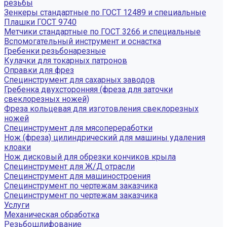
резьбы
Зенкеры стандартные по ГОСТ 12489 и специальные
Плашки ГОСТ 9740
Метчики стандартные по ГОСТ 3266 и специальные
Вспомогательный инструмент и оснастка
Гребенки резьбонарезные
Кулачки для токарных патронов
Оправки для фрез
Специнструмент для сахарных заводов
Гребенка двухсторонняя (фреза для заточки
свеклорезных ножей)
Фреза кольцевая для изготовления свеклорезных
ножей
Специнструмент для мясопереработки
Нож (фреза) цилиндрический для машины удаления
клоаки
Нож дисковый для обрезки кончиков крыла
Специнструмент для Ж/Д отрасли
Специнструмент для машиностроения
Специнструмент по чертежам заказчика
Специнструмент по чертежам заказчика
Услуги
Механическая обработка
Резьбошлифование