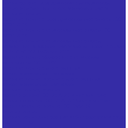
Фрезы торцово-цилиндрические с механическим
креплением сменных неперетачиваемых пластин
Фрезы концевые
Фрезы концевые с цилиндрическим хвостовиком ГОСТ
32831-2014
Фрезы концевые с коническим хвостовиком ГОСТ
32831-2014
Фрезы концевые с коническим хвостовиком,
оснащенные напайными пластинами из твердого сплава
ТУ 25.73.40-002-24939555-2018
Фрезы концевые обдирочные с коническим
хвостовиком ГОСТ 15086
Фрезы концевые с многогранными
неперетачиваемыми пластинами
Фрезы концевые пазовые с многогранными
неперетачиваемыми пластинами
Фрезы отрезные, пазовые
Фрезы отрезные ГОСТ 2679-2014 из стали Р6М5
Фрезы прорезные ГОСТ 2679-2014 из стали Р6М5
Фрезы дисковые пазовые ГОСТ 3964-69
Фрезы угловые
Фрезы угловые двусторонние из быстрорежущей стали
ГОСТ 50181-92
Фрезы угловые двусторонние специальные