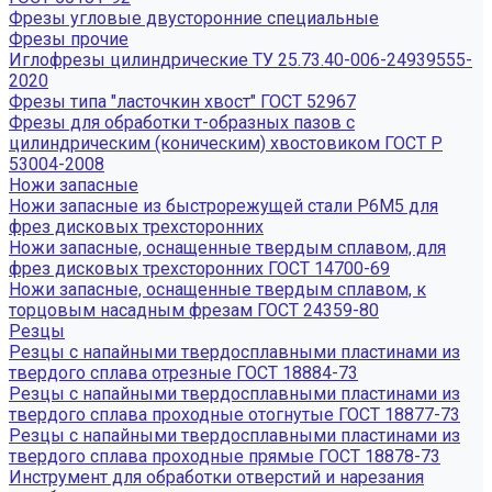
Фрезы угловые двусторонние специальные
Фрезы прочие
Иглофрезы цилиндрические ТУ 25.73.40-006-24939555-
2020
Фрезы типа "ласточкин хвост" ГОСТ 52967
Фрезы для обработки т-образных пазов с
цилиндрическим (коническим) хвостовиком ГОСТ Р
53004-2008
Ножи запасные
Ножи запасные из быстрорежущей стали Р6М5 для
фрез дисковых трехсторонних
Ножи запасные, оснащенные твердым сплавом, для
фрез дисковых трехсторонних ГОСТ 14700-69
Ножи запасные, оснащенные твердым сплавом, к
торцовым насадным фрезам ГОСТ 24359-80
Резцы
Резцы с напайными твердосплавными пластинами из
твердого сплава отрезные ГОСТ 18884-73
Резцы с напайными твердосплавными пластинами из
твердого сплава проходные отогнутые ГОСТ 18877-73
Резцы с напайными твердосплавными пластинами из
твердого сплава проходные прямые ГОСТ 18878-73
Инструмент для обработки отверстий и нарезания