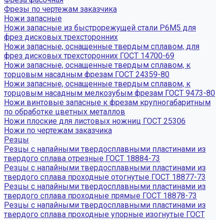
Фрезы по чертежам заказчика
Ножи запасные
Ножи запасные из быстрорежущей стали Р6М5 для
фрез дисковых трехсторонних
Ножи запасные, оснащенные твердым сплавом, для
фрез дисковых трехсторонних ГОСТ 14700-69
Ножи запасные, оснащенные твердым сплавом, к
торцовым насадным фрезам ГОСТ 24359-80
Ножи запасные, оснащенные твердым сплавом, к
торцовым насадным мелкозубым фрезам ГОСТ 9473-80
Ножи винтовые запасные к фрезам крупногабаритным
по обработке цветных металлов
Ножи плоские для листовых ножниц ГОСТ 25306
Ножи по чертежам заказчика
Резцы
Резцы с напайными твердосплавными пластинами из
твердого сплава отрезные ГОСТ 18884-73
Резцы с напайными твердосплавными пластинами из
твердого сплава проходные отогнутые ГОСТ 18877-73
Резцы с напайными твердосплавными пластинами из
твердого сплава проходные прямые ГОСТ 18878-73
Резцы с напайными твердосплавными пластинами из
твердого сплава проходные упорные изогнутые ГОСТ