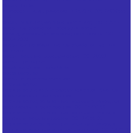
Фрезы прочие
Иглофрезы цилиндрические ТУ 25.73.40-006-24939555-
2020
Фрезы типа &quot;ласточкин хвост&quot; ГОСТ 52967
Фрезы для обработки т-образных пазов с
цилиндрическим (коническим) хвостовиком ГОСТ Р
53004-2008
Фрезы крупногабаритные для обработки цветных
металлов
Фрезы насадные цилиндрические ГОСТ 29092
Фрезы шпоночные
Фреза резьбовая гребенчатая
Фреза фасочная
Фрезы по чертежам заказчика
Ножи запасные
Ножи запасные из быстрорежущей стали Р6М5 для
фрез дисковых трехсторонних
Ножи запасные, оснащенные твердым сплавом, для
фрез дисковых трехсторонних ГОСТ 14700-69
Ножи запасные, оснащенные твердым сплавом, к
торцовым насадным фрезам ГОСТ 24359-80
Ножи запасные, оснащенные твердым сплавом, к
торцовым насадным мелкозубым фрезам ГОСТ 9473-80