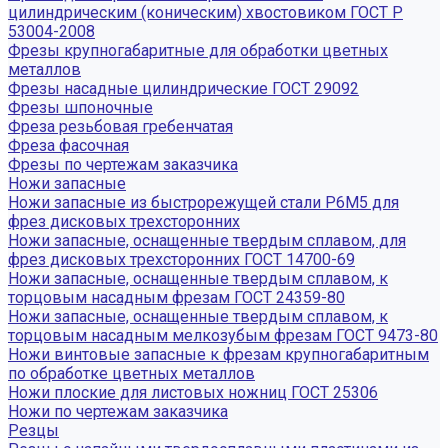
цилиндрическим (коническим) хвостовиком ГОСТ Р
53004-2008
Фрезы крупногабаритные для обработки цветных
металлов
Фрезы насадные цилиндрические ГОСТ 29092
Фрезы шпоночные
Фреза резьбовая гребенчатая
Фреза фасочная
Фрезы по чертежам заказчика
Ножи запасные
Ножи запасные из быстрорежущей стали Р6М5 для
фрез дисковых трехсторонних
Ножи запасные, оснащенные твердым сплавом, для
фрез дисковых трехсторонних ГОСТ 14700-69
Ножи запасные, оснащенные твердым сплавом, к
торцовым насадным фрезам ГОСТ 24359-80
Ножи запасные, оснащенные твердым сплавом, к
торцовым насадным мелкозубым фрезам ГОСТ 9473-80
Ножи винтовые запасные к фрезам крупногабаритным
по обработке цветных металлов
Ножи плоские для листовых ножниц ГОСТ 25306
Ножи по чертежам заказчика
Резцы