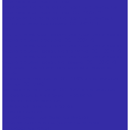
фрез дисковых трехсторонних
Ножи запасные, оснащенные твердым сплавом, для
фрез дисковых трехсторонних ГОСТ 14700-69
Ножи запасные, оснащенные твердым сплавом, к
торцовым насадным фрезам ГОСТ 24359-80
Резцы
Резцы с напайными твердосплавными пластинами из
твердого сплава отрезные ГОСТ 18884-73
Резцы с напайными твердосплавными пластинами из
твердого сплава проходные отогнутые ГОСТ 18877-73
Резцы с напайными твердосплавными пластинами из
твердого сплава проходные прямые ГОСТ 18878-73
Инструмент для обработки отверстий и нарезания
резьбы
Зенкеры стандартные по ГОСТ 12489 и специальные
Плашки ГОСТ 9740
Метчики стандартные по ГОСТ 3266 и специальные
Вспомогательный инструмент и оснастка
Гребенки резьбонарезные
Кулачки для токарных патронов
Оправки для фрез
Специнструмент для сахарных заводов
Гребенка двухсторонняя (фреза для заточки
свеклорезных ножей)