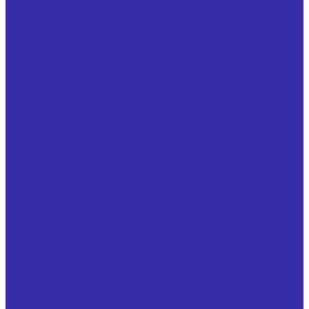
32831-2014
Фрезы концевые с коническим хвостовиком ГОСТ
32831-2014
Фрезы концевые с коническим хвостовиком,
оснащенные напайными пластинами из твердого сплава
ТУ 25.73.40-002-24939555-2018
Фрезы отрезные, пазовые
Фрезы отрезные ГОСТ 2679-2014 из стали Р6М5
Фрезы прорезные ГОСТ 2679-2014 из стали Р6М5
Фрезы дисковые пазовые ГОСТ 3964-69
Фрезы угловые
Фрезы угловые двусторонние из быстрорежущей стали
ГОСТ 50181-92
Фрезы угловые двусторонние специальные
Фрезы прочие
Иглофрезы цилиндрические ТУ 25.73.40-006-24939555-
2020
Фрезы типа "ласточкин хвост" ГОСТ 52967
Фрезы для обработки т-образных пазов с
цилиндрическим (коническим) хвостовиком ГОСТ Р
53004-2008
Ножи запасные
Ножи запасные из быстрорежущей стали Р6М5 для