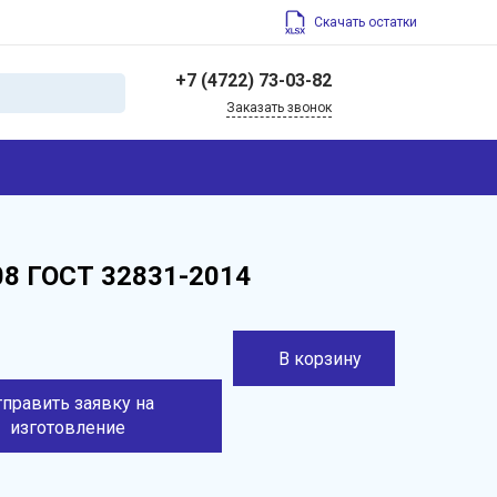
Скачать остатки
+7 (4722) 73-03-82
Заказать звонок
+7 (4722) 73-03-82
308004, Россия,
Белгородская область,
г. Белгород, ул. Щорса,
45
info@belfrez.ru
208 ГОСТ 32831-2014
В корзину
тправить заявку на
изготовление