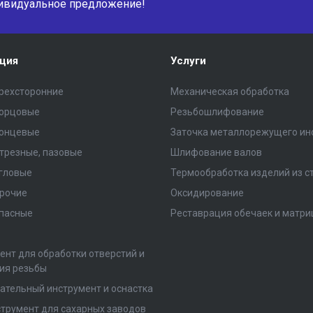
ивидуальное предложение!
ция
Услуги
рехсторонние
Механическая обработка
торцовые
Резьбошлифование
концевые
Заточка металлорежущего ин
трезные, пазовые
Шлифование валов
гловые
Термообработка изделий из с
рочие
Оксидирование
пасные
Реставрация обечаек и матри
ент для обработки отверстий и
ия резьбы
ательный инструмент и оснастка
трумент для сахарных заводов