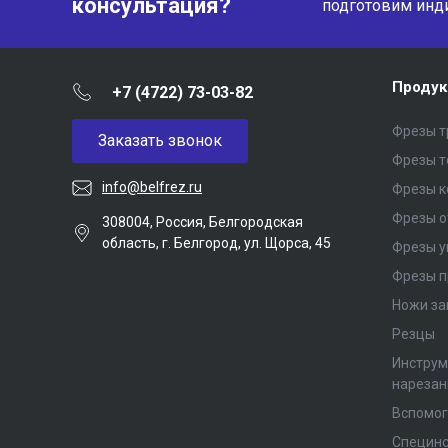
консультация?
подготовим инд
Продук
+7 (4722) 73-03-82
Фрезы т
Заказать звонок
Фрезы 
info@belfrez.ru
Фрезы 
Фрезы о
308004, Россия, Белгородская
область, г. Белгород, ул. Щорса, 45
Фрезы у
Фрезы п
Ножи за
Резцы
Инструм
нарезан
Вспомог
Специнс