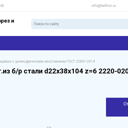
 45
info@belfrez.ru
рез и
нцевые с цилиндрическим хвостовиком ГОСТ 32831-2014
.из б/р стали d22х38х104 z=6 2220-0
О