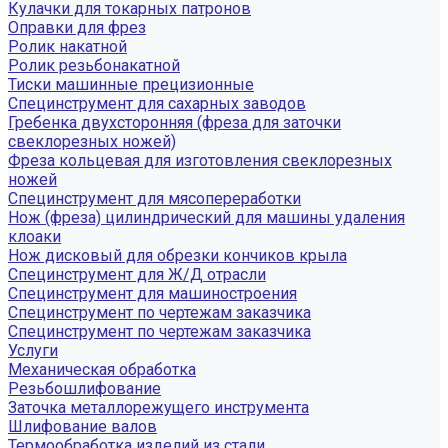
Кулачки для токарных патронов
Оправки для фрез
Ролик накатной
Ролик резьбонакатной
Тиски машинные прецизионные
Специнструмент для сахарных заводов
Гребенка двухсторонняя (фреза для заточки
свеклорезных ножей)
Фреза кольцевая для изготовления свеклорезных
ножей
Специнструмент для мясопереработки
Нож (фреза) цилиндрический для машины удаления
клоаки
Нож дисковый для обрезки кончиков крыла
Специнструмент для Ж/Д отрасли
Специнструмент для машиностроения
Специнструмент по чертежам заказчика
Специнструмент по чертежам заказчика
Услуги
Механическая обработка
Резьбошлифование
Заточка металлорежущего инструмента
Шлифование валов
Термообработка изделий из стали