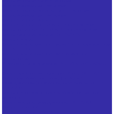
Фрезы концевые с многогранными
неперетачиваемыми пластинами
Фрезы концевые пазовые с многогранными
неперетачиваемыми пластинами
Фрезы отрезные, пазовые
Фрезы отрезные ГОСТ 2679-2014 из стали Р6М5
Фрезы прорезные ГОСТ 2679-2014 из стали Р6М5
Фрезы дисковые пазовые ГОСТ 3964-69
Фрезы угловые
Фрезы угловые двусторонние из быстрорежущей стали
ГОСТ 50181-92
Фрезы угловые двусторонние специальные
Фрезы прочие
Иглофрезы цилиндрические ТУ 25.73.40-006-24939555-
2020
Фрезы типа &quot;ласточкин хвост&quot; ГОСТ 52967
Фрезы для обработки т-образных пазов с
цилиндрическим (коническим) хвостовиком ГОСТ Р
53004-2008
Фрезы крупногабаритные для обработки цветных
металлов
Фрезы насадные цилиндрические ГОСТ 29092
Фрезы шпоночные
Фреза резьбовая гребенчатая