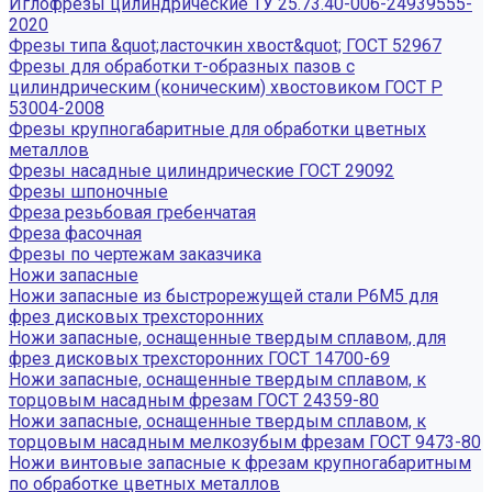
Иглофрезы цилиндрические ТУ 25.73.40-006-24939555-
2020
Фрезы типа &quot;ласточкин хвост&quot; ГОСТ 52967
Фрезы для обработки т-образных пазов с
цилиндрическим (коническим) хвостовиком ГОСТ Р
53004-2008
Фрезы крупногабаритные для обработки цветных
металлов
Фрезы насадные цилиндрические ГОСТ 29092
Фрезы шпоночные
Фреза резьбовая гребенчатая
Фреза фасочная
Фрезы по чертежам заказчика
Ножи запасные
Ножи запасные из быстрорежущей стали Р6М5 для
фрез дисковых трехсторонних
Ножи запасные, оснащенные твердым сплавом, для
фрез дисковых трехсторонних ГОСТ 14700-69
Ножи запасные, оснащенные твердым сплавом, к
торцовым насадным фрезам ГОСТ 24359-80
Ножи запасные, оснащенные твердым сплавом, к
торцовым насадным мелкозубым фрезам ГОСТ 9473-80
Ножи винтовые запасные к фрезам крупногабаритным
по обработке цветных металлов