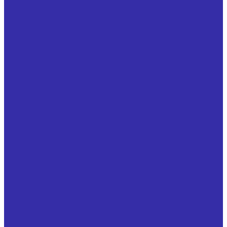
твердого сплава проходные упорные изогнутые ГОСТ
18879-73
Резцы с напайными твердосплавными пластинами из
твердого сплава подрезные отогнутые ГОСТ 18880-73
Резцы с напайными твердосплавными пластинами из
твердого сплава расточные для глухих отверстий ГОСТ
18883-73
Резцы с напайными твердосплавными пластинами из
твердого сплава расточные для сквозных отверстий
ГОСТ 18882-73
Резцы с напайными твердосплавными пластинами из
твердого сплава резьбовые для внутренней резьбы
ГОСТ 18885-73
Резцы с напайными твердосплавными пластинами из
твердого сплава резьбовые для наружной резьбы ГОСТ
18885-73
Резцы с напайными твердосплавными пластинами из
твердого сплава проходные упорные прямые ГОСТ
18879-73
Резцы специальные расточные
Резцы специальные проходные отогнутые
Резцы специальные канавочные
Резцы специальные для обработки деталей
Резцы токарные с механическим креплением