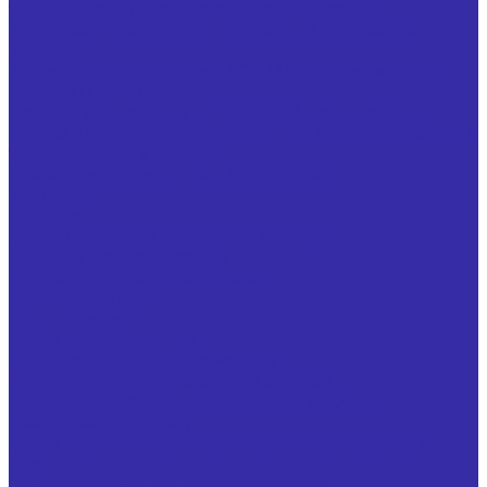
твердосплавной неперетачиваемой пластины
Инструмент для обработки отверстий и нарезания
резьбы
Зенкеры стандартные по ГОСТ 12489 и специальные
Плашки ГОСТ 9740
Метчики стандартные по ГОСТ 3266 и специальные
Сверла с механическим креплением неперетачиваемых
твердосплавных пластин
Развертки специальные и стандартные
Зенковка
Цековка
Вспомогательный инструмент и оснастка
Гребенки резьбонарезные
Кулачки для токарных патронов
Оправки для фрез
Ролик накатной
Ролик резьбонакатной
Тиски машинные прецизионные
Специнструмент для сахарных заводов
Гребенка двухсторонняя (фреза для заточки
свеклорезных ножей)
Фреза кольцевая для изготовления свеклорезных
ножей
Специнструмент для мясопереработки