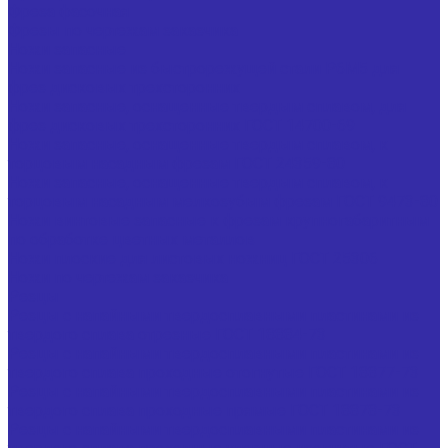
Фреза фасочная
Фрезы по чертежам заказчика
Ножи запасные
Ножи запасные из быстрорежущей стали Р6М5 для
фрез дисковых трехсторонних
Ножи запасные, оснащенные твердым сплавом, для
фрез дисковых трехсторонних ГОСТ 14700-69
Ножи запасные, оснащенные твердым сплавом, к
торцовым насадным фрезам ГОСТ 24359-80
Ножи запасные, оснащенные твердым сплавом, к
торцовым насадным мелкозубым фрезам ГОСТ 9473-80
Ножи винтовые запасные к фрезам крупногабаритным
по обработке цветных металлов
Ножи плоские для листовых ножниц ГОСТ 25306
Ножи по чертежам заказчика
Резцы
Резцы с напайными твердосплавными пластинами из
твердого сплава отрезные ГОСТ 18884-73
Резцы с напайными твердосплавными пластинами из
твердого сплава проходные отогнутые ГОСТ 18877-73
Резцы с напайными твердосплавными пластинами из
твердого сплава проходные прямые ГОСТ 18878-73
Резцы с напайными твердосплавными пластинами из