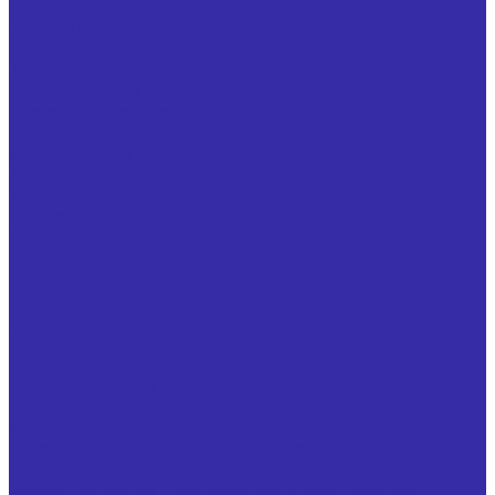
Резьбошлифование
Заточка металлорежущего инструмента
Шлифование валов
Термообработка изделий из стали
Оксидирование
Реставрация обечаек и матриц
О заводе
Информация о заводе
Документы
Дилерам
Новости
Вакансии
Контакты
...
Продукция
Фрезы трехсторонние
Фрезы дисковые 3-х сторонние со вставными ножами
ГОСТ 16228-81 Р6М5
Фрезы дисковые 3-х сторон. со вставными ножами,
оснащенными напайными пластинами из твердого
сплава ГОСТ 5348-69
Фрезы дисковые трехсторонние из быстрорежущей
стали Р6М5 ГОСТ 28527-90
Фрезы дисковые трехсторонние с механическим