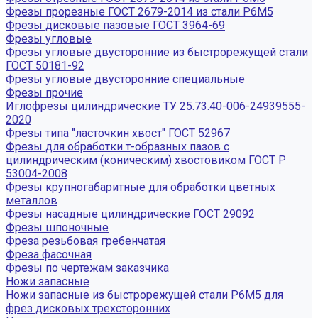
Фрезы прорезные ГОСТ 2679-2014 из стали Р6М5
Фрезы дисковые пазовые ГОСТ 3964-69
Фрезы угловые
Фрезы угловые двусторонние из быстрорежущей стали
ГОСТ 50181-92
Фрезы угловые двусторонние специальные
Фрезы прочие
Иглофрезы цилиндрические ТУ 25.73.40-006-24939555-
2020
Фрезы типа "ласточкин хвост" ГОСТ 52967
Фрезы для обработки т-образных пазов с
цилиндрическим (коническим) хвостовиком ГОСТ Р
53004-2008
Фрезы крупногабаритные для обработки цветных
металлов
Фрезы насадные цилиндрические ГОСТ 29092
Фрезы шпоночные
Фреза резьбовая гребенчатая
Фреза фасочная
Фрезы по чертежам заказчика
Ножи запасные
Ножи запасные из быстрорежущей стали Р6М5 для
фрез дисковых трехсторонних