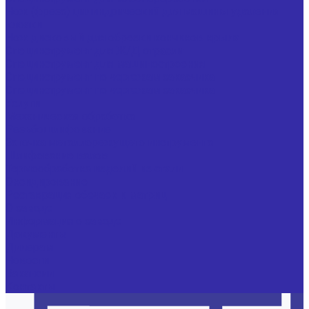
Нож (фреза) цилиндрический для машины удаления
клоаки
Нож дисковый для обрезки кончиков крыла
Специнструмент для Ж/Д отрасли
Специнструмент для машиностроения
Специнструмент по чертежам заказчика
Специнструмент по чертежам заказчика
Услуги
Механическая обработка
Резьбошлифование
Заточка металлорежущего инструмента
Шлифование валов
Термообработка изделий из стали
Оксидирование
Реставрация обечаек и матриц
О заводе
Информация о заводе
Документы
Дилерам
Новости
Вакансии
Контакты