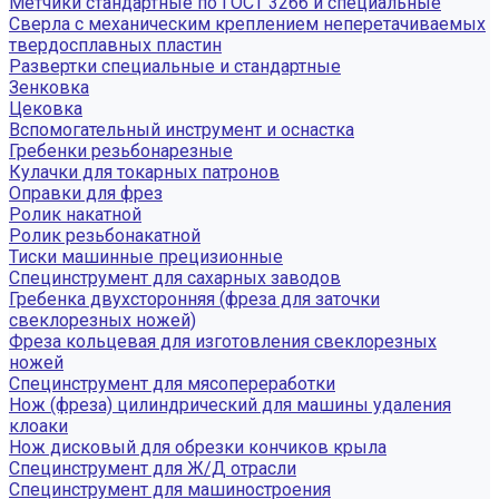
Метчики стандартные по ГОСТ 3266 и специальные
Сверла с механическим креплением неперетачиваемых
твердосплавных пластин
Развертки специальные и стандартные
Зенковка
Цековка
Вспомогательный инструмент и оснастка
Гребенки резьбонарезные
Кулачки для токарных патронов
Оправки для фрез
Ролик накатной
Ролик резьбонакатной
Тиски машинные прецизионные
Специнструмент для сахарных заводов
Гребенка двухсторонняя (фреза для заточки
свеклорезных ножей)
Фреза кольцевая для изготовления свеклорезных
ножей
Специнструмент для мясопереработки
Нож (фреза) цилиндрический для машины удаления
клоаки
Нож дисковый для обрезки кончиков крыла
Специнструмент для Ж/Д отрасли
Специнструмент для машиностроения