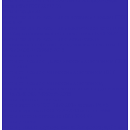
Фрезы дисковые трехсторонние из быстрорежущей
стали Р6М5 ГОСТ 28527-90
Фрезы торцовые
Фрезы торцовые насадные со вставными ножами ГОСТ
24359-80
Фрезы торцовые насадные мелкозубые со вставными
ножами, оснащенными тв.спл.пластинами ГОСТ 9473-80
Фрезы торцовые насадные с механическим
креплением 5-тигранной твердосплавной пластины ТУ
25.73.40-003-24939555-2018
Фрезы концевые
Фрезы концевые с цилиндрическим хвостовиком ГОСТ
32831-2014
Фрезы концевые с коническим хвостовиком ГОСТ
32831-2014
Фрезы концевые с коническим хвостовиком,
оснащенные напайными пластинами из твердого сплава
ТУ 25.73.40-002-24939555-2018
Фрезы отрезные, пазовые
Фрезы отрезные ГОСТ 2679-2014 из стали Р6М5
Фрезы прорезные ГОСТ 2679-2014 из стали Р6М5
Фрезы дисковые пазовые ГОСТ 3964-69
Фрезы угловые
Фрезы угловые двусторонние из быстрорежущей стали