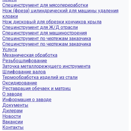
Специнструмент для мясопереработки
Нож (фреза) цилиндрический для машины удаления
клоаки
Нож дисковый для обрезки кончиков крыла
Специнструмент для Ж/Д отрасли
Специнструмент для машиностроения
Специнструмент по чертежам заказчика
Специнструмент по чертежам заказчика
Услуги
Механическая обработка
Резьбошлифование
Заточка металлорежущего инструмента
Шлифование валов
Термообработка изделий из стали
Оксидирование
Реставрация обечаек и матриц
О заводе
Информация о заводе
Документы
Дилерам
Новости
Вакансии
Контакты