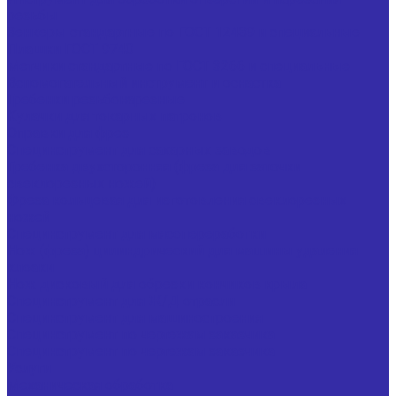
резьбы
Зенкеры стандартные по ГОСТ 12489 и специальные
Плашки ГОСТ 9740
Метчики стандартные по ГОСТ 3266 и специальные
Вспомогательный инструмент и оснастка
Гребенки резьбонарезные
Кулачки для токарных патронов
Оправки для фрез
Специнструмент для сахарных заводов
Гребенка двухсторонняя (фреза для заточки
свеклорезных ножей)
Фреза кольцевая для изготовления свеклорезных
ножей
Специнструмент для мясопереработки
Нож (фреза) цилиндрический для машины удаления
клоаки
Нож дисковый для обрезки кончиков крыла
Специнструмент для Ж/Д отрасли
Специнструмент для машиностроения
Специнструмент по чертежам заказчика
Специнструмент по чертежам заказчика
Услуги
Механическая обработка