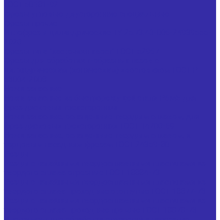
ГОСТ 50181-92
Фрезы угловые двусторонние специальные
Фрезы прочие
Иглофрезы цилиндрические ТУ 25.73.40-006-24939555-
2020
Фрезы типа "ласточкин хвост" ГОСТ 52967
Фрезы для обработки т-образных пазов с
цилиндрическим (коническим) хвостовиком ГОСТ Р
53004-2008
Ножи запасные
Ножи запасные из быстрорежущей стали Р6М5 для
фрез дисковых трехсторонних
Ножи запасные, оснащенные твердым сплавом, для
фрез дисковых трехсторонних ГОСТ 14700-69
Ножи запасные, оснащенные твердым сплавом, к
торцовым насадным фрезам ГОСТ 24359-80
Резцы
Резцы с напайными твердосплавными пластинами из
твердого сплава отрезные ГОСТ 18884-73
Резцы с напайными твердосплавными пластинами из
твердого сплава проходные отогнутые ГОСТ 18877-73
Резцы с напайными твердосплавными пластинами из
твердого сплава проходные прямые ГОСТ 18878-73
Инструмент для обработки отверстий и нарезания