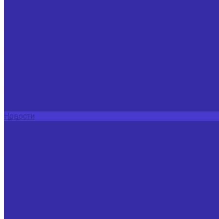
Услуги
Механическая обработка
Резьбошлифование
Заточка металлорежущего инструмента
Шлифование валов
Термообработка изделий из стали
Оксидирование
Реставрация обечаек и матриц
О заводе
Информация о заводе
Документы
Дилерам
Новости
Вакансии
Контакты
...
Продукция
Фрезы трехсторонние
Фрезы дисковые 3-х сторонние со вставными ножами Г
Фрезы дисковые 3-х сторон. со вставными ножами, осна
Фрезы дисковые трехсторонние из быстрорежущей стал
Фрезы дисковые трехсторонние с механическим крепле
Фрезы торцовые
Фрезы торцовые насадные со вставными ножами ГОСТ 2