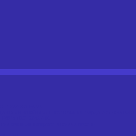
ОСТ 16228-81 Р6М5
щенными напайными пластинами из твердого сплава ГОСТ 
и Р6М5 ГОСТ 28527-90
нием сменных неперетачиваемых пластин
4359-80