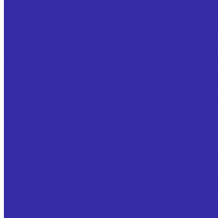
Фрезы торцовые насадные мелкозубые со вставными но
Фрезы торцовые насадные с механическим креплением 5-
Фрезы торцовые с механическим креплением неперетач
Фрезы торцово-цилиндрические с механическим крепле
Фрезы концевые
Фрезы концевые с цилиндрическим хвостовиком ГОСТ 3
Фрезы концевые с коническим хвостовиком ГОСТ 32831
Фрезы концевые с коническим хвостовиком, оснащенные 
Фрезы концевые обдирочные с коническим хвостовиком
Фрезы концевые с многогранными неперетачиваемыми 
Фрезы концевые пазовые с многогранными неперетачи
Фрезы отрезные, пазовые
Фрезы отрезные ГОСТ 2679-2014 из стали Р6М5
Фрезы прорезные ГОСТ 2679-2014 из стали Р6М5
Фрезы дисковые пазовые ГОСТ 3964-69
Фрезы угловые
Фрезы угловые двусторонние из быстрорежущей стали Г
Фрезы угловые двусторонние специальные
Фрезы прочие
Иглофрезы цилиндрические ТУ 25.73.40-006-24939555-2
Фрезы типа &quot;ласточкин хвост&quot; ГОСТ 52967
Фрезы для обработки т-образных пазов с цилиндрически
Фрезы крупногабаритные для обработки цветных металл