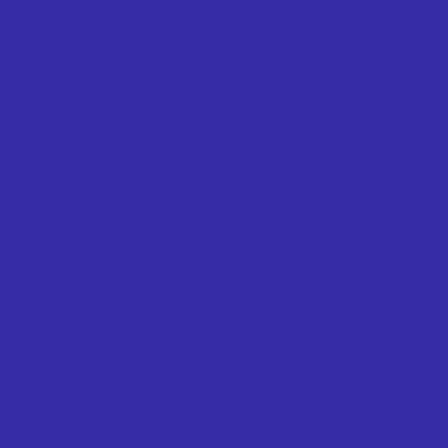
 дисковых трехсторонних ГОСТ 14700-69
вым насадным фрезам ГОСТ 24359-80
рдого сплава отрезные ГОСТ 18884-73
рдого сплава проходные отогнутые ГОСТ 18877-73
рдого сплава проходные прямые ГОСТ 18878-73
х ножей)
ки