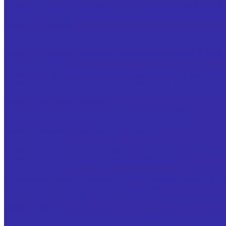
Фрезы дисковые 3-х сторон. со вставными ножами, осна
Фрезы дисковые трехсторонние из быстрорежущей стал
Фрезы торцовые
Фрезы торцовые насадные со вставными ножами ГОСТ 2
Фрезы торцовые насадные мелкозубые со вставными но
Фрезы торцовые насадные с механическим креплением 5-
Фрезы концевые
Фрезы концевые с цилиндрическим хвостовиком ГОСТ 3
Фрезы концевые с коническим хвостовиком ГОСТ 32831
Фрезы концевые с коническим хвостовиком, оснащенные 
Фрезы отрезные, пазовые
Фрезы отрезные ГОСТ 2679-2014 из стали Р6М5
Фрезы прорезные ГОСТ 2679-2014 из стали Р6М5
Фрезы дисковые пазовые ГОСТ 3964-69
Фрезы угловые
Фрезы угловые двусторонние из быстрорежущей стали Г
Фрезы угловые двусторонние специальные
Фрезы прочие
Иглофрезы цилиндрические ТУ 25.73.40-006-24939555-2
Фрезы типа "ласточкин хвост" ГОСТ 52967
Фрезы для обработки т-образных пазов с цилиндрически
Ножи запасные
Ножи запасные из быстрорежущей стали Р6М5 для фрез 