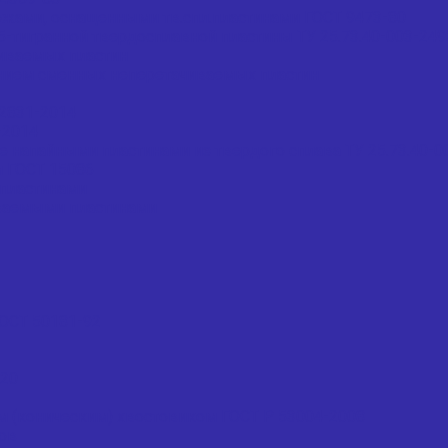
жами, оснащенными тв.спл.пластинами ГОСТ 9473-80
тигранной твердосплавной пластины ТУ 25.73.40-003-24
иваемых пластин
нием сменных неперетачиваемых пластин
2831-2014
-2014
напайными пластинами из твердого сплава ТУ 25.73.40-0
 ГОСТ 15086
пластинами
ваемыми пластинами
ОСТ 50181-92
020
м (коническим) хвостовиком ГОСТ Р 53004-2008
ов