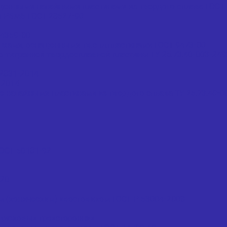
щенными напайными пластинами из твердого сплава ГОСТ 
и Р6М5 ГОСТ 28527-90
4359-80
жами, оснащенными тв.спл.пластинами ГОСТ 9473-80
тигранной твердосплавной пластины ТУ 25.73.40-003-24
2831-2014
-2014
напайными пластинами из твердого сплава ТУ 25.73.40-0
ОСТ 50181-92
020
м (коническим) хвостовиком ГОСТ Р 53004-2008
дисковых трехсторонних