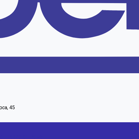
рса, 45
ОСТ 16228-81 Р6М5