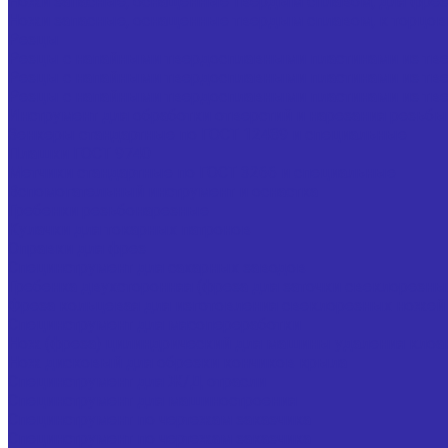
Ножи запасные, оснащенные твердым сплавом, для фрез
Ножи запасные, оснащенные твердым сплавом, к торцо
Резцы
Резцы с напайными твердосплавными пластинами из тве
Резцы с напайными твердосплавными пластинами из тве
Резцы с напайными твердосплавными пластинами из тве
Инструмент для обработки отверстий и нарезания резьбы
Зенкеры стандартные по ГОСТ 12489 и специальные
Плашки ГОСТ 9740
Метчики стандартные по ГОСТ 3266 и специальные
Вспомогательный инструмент и оснастка
Гребенки резьбонарезные
Кулачки для токарных патронов
Оправки для фрез
Специнструмент для сахарных заводов
Гребенка двухсторонняя (фреза для заточки свеклорезны
Фреза кольцевая для изготовления свеклорезных ножей
Специнструмент для мясопереработки
Нож (фреза) цилиндрический для машины удаления клоа
Нож дисковый для обрезки кончиков крыла
Специнструмент для Ж/Д отрасли
Специнструмент для машиностроения
Специнструмент по чертежам заказчика
Специнструмент по чертежам заказчика