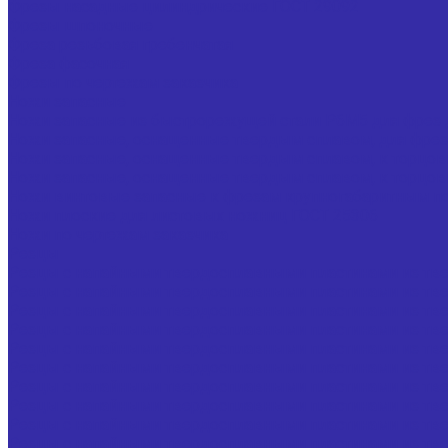
Фрезы насадные цилиндрические ГОСТ 29092
Фрезы шпоночные
Фреза резьбовая гребенчатая
Фреза фасочная
Фрезы по чертежам заказчика
Ножи запасные
Ножи запасные из быстрорежущей стали Р6М5 для фрез 
Ножи запасные, оснащенные твердым сплавом, для фрез
Ножи запасные, оснащенные твердым сплавом, к торцо
Ножи запасные, оснащенные твердым сплавом, к торцо
Ножи винтовые запасные к фрезам крупногабаритным по
Ножи плоские для листовых ножниц ГОСТ 25306
Ножи по чертежам заказчика
Резцы
Резцы с напайными твердосплавными пластинами из тве
Резцы с напайными твердосплавными пластинами из тве
Резцы с напайными твердосплавными пластинами из тве
Резцы с напайными твердосплавными пластинами из тве
Резцы с напайными твердосплавными пластинами из тве
Резцы с напайными твердосплавными пластинами из твер
Резцы с напайными твердосплавными пластинами из твер
Резцы с напайными твердосплавными пластинами из тве
Резцы с напайными твердосплавными пластинами из тве
Резцы с напайными твердосплавными пластинами из тве