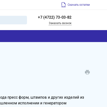
Скачать остатки
+7 (4722) 73-03-82
Заказать звонок
+7 (4722) 73-03-82
308004, Россия,
Белгородская область,
г. Белгород, ул. Щорса,
45
info@belfrez.ru
рода пресс форм, штампов и других изделий из
ышленном исполнении и генератором