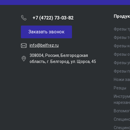
Продук
+7 (4722) 73-03-82
Фрезы т
Заказать звонок
Фрезы 
info@belfrez.ru
Фрезы 
Фрезы о
308004, Россия, Белгородская
область, г. Белгород, ул. Щорса, 45
Фрезы у
Фрезы п
Ножи за
Резцы
Инструм
нарезан
Вспомог
Специнс
Специнс