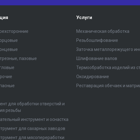
ция
Услуги
рехсторонние
Механическая обработка
торцовые
Резьбошлифование
концевые
Заточка металлорежущего ин
трезные, пазовые
Шлифование валов
гловые
Термообработка изделий из с
рочие
Оксидирование
пасные
Реставрация обечаек и матри
ент для обработки отверстий и
ия резьбы
ательный инструмент и оснастка
трумент для сахарных заводов
трумент для мясопереработки