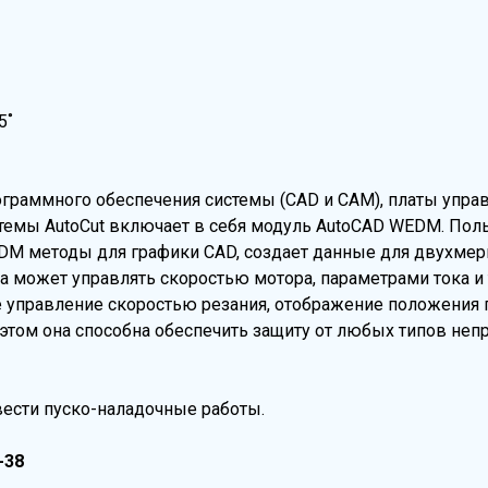
5˚
ограммного обеспечения системы (CAD и CAM), платы упра
темы AutoCut включает в себя модуль AutoCAD WEDM. Поль
EDM методы для графики CAD, создает данные для двухмер
а может управлять скоростью мотора, параметрами тока и т
е управление скоростью резания, отображение положения 
 этом она способна обеспечить защиту от любых типов н
вести пуско-наладочные работы.
-38